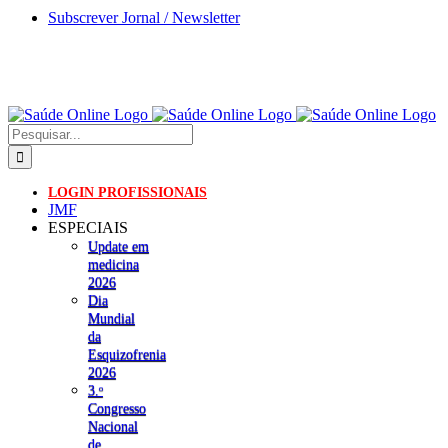
Skip
Subscrever Jornal / Newsletter
to
content
Pesquisar
LOGIN PROFISSIONAIS
JMF
ESPECIAIS
Update em
medicina
2026
Dia
Mundial
da
Esquizofrenia
2026
3.ᵒ
Congresso
Nacional
de