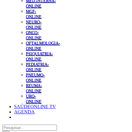
MED.INTERNA-
ONLINE
MGF-
ONLINE
NEURO-
ONLINE
ONCO-
ONLINE
OFTALMOLOGIA-
ONLINE
PSIQUIATRIA-
ONLINE
PEDIATRIA-
ONLINE
PNEUMO-
ONLINE
REUMA-
ONLINE
URO-
ONLINE
SAÚDEONLINE TV
AGENDA
Pesquisar