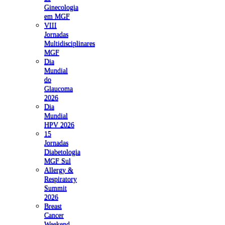
Ginecologia
em MGF
VIII
Jornadas
Multidisciplinares
MGF
Dia
Mundial
do
Glaucoma
2026
Dia
Mundial
HPV 2026
15
Jornadas
Diabetologia
MGF Sul
Allergy &
Respiratory
Summit
2026
Breast
Cancer
Weekend