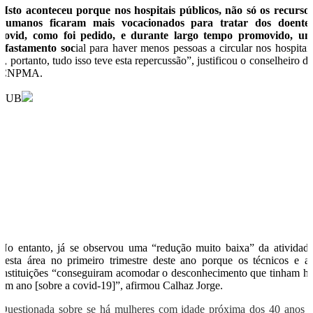
“
Isto aconteceu porque nos hospitais públicos, não só os recurso
humanos ficaram mais vocacionados para tratar dos doente
covid, como foi pedido, e durante largo tempo promovido, u
afastamento soc
ial para haver menos pessoas a circular nos hospitai
e, portanto, tudo isso teve esta repercussão”, justificou o conselheiro d
CNPMA.
PUB
No entanto, já se observou uma “redução muito baixa” da atividad
nesta área no primeiro trimestre deste ano porque os técnicos e a
instituições “conseguiram acomodar o desconhecimento que tinham h
um ano [sobre a covid-19]”, afirmou Calhaz Jorge.
Questionada sobre se há mulheres com idade próxima dos 40 anos 