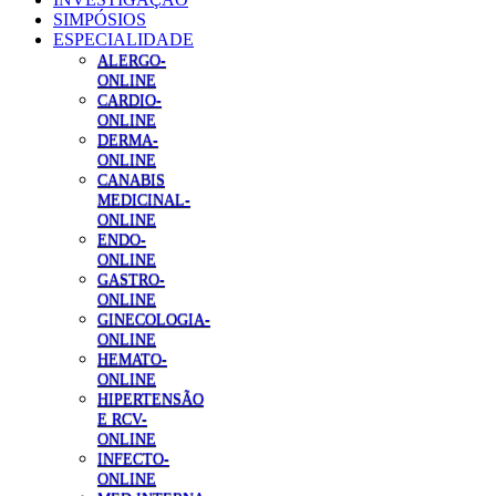
SIMPÓSIOS
ESPECIALIDADE
ALERGO-
ONLINE
CARDIO-
ONLINE
DERMA-
ONLINE
CANABIS
MEDICINAL-
ONLINE
ENDO-
ONLINE
GASTRO-
ONLINE
GINECOLOGIA-
ONLINE
HEMATO-
ONLINE
HIPERTENSÃO
E RCV-
ONLINE
INFECTO-
ONLINE