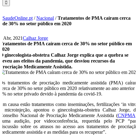
SaudeOnline.pt
/
Nacional
/
Tratamentos de PMA caíram cerca
de 30% no setor público em 2020
7 Abr, 2021
Calhaz Jorge
Tratamentos de PMA caíram cerca de 30% no setor público em
2020
O ginecologista-obstetra Calhaz Jorge explica que a quebra se
deveu aos efeitos da pandemia, que desviou recursos da
Procriação Medicamente Assistida.
Os tratamentos de procriação medicamente assistida (PMA) caíra
cerca de 30% no setor público em 2020 relativamente ao ano anterior 
6% no setor privado devido à pandemia da covid-19.
Em causa estão tratamentos como inseminações, fertilizações ‘in vitro
e microinjeção, apontou o ginecologista-obstetra Calhaz Jorge, d
Conselho Nacional de Procriação Medicamente Assistida (
CNPMA
)
numa audição, por videoconferência, requerida pelo PCP “par
discussão sobre os atrasos no acesso aos tratamentos de procriaçã
medicamente assistida e as medidas para os recuperar”.