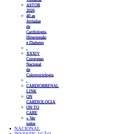
ASTOR
2026
40.as
Jornadas
de
Cardiologia,
Hipertensão
e Diabetes
.
XXXIV
Congresso
Nacional
de
Coloproctologia
.
CARDIORRENAL
LINK
ON
CARDIOLOGIA
ON TO
CARE
» Ver
todos
NACIONAL
INVESTIGAÇÃO