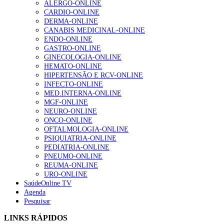
ALERGO-ONLINE
202 visualizações
CARDIO-ONLINE
Notícias Relacionada
DERMA-ONLINE
CANABIS MEDICINAL-ONLINE
Especialistas alertam que centros públicos de PMA estão 
ENDO-ONLINE
“trabalhar no limite
Alguns milhares de utentes podem ficar sem médico de
GASTRO-ONLINE
família com nova regras do registo, alerta associação
GINECOLOGIA-ONLINE
155 visualizações
HEMATO-ONLINE
HIPERTENSÃO E RCV-ONLINE
INFECTO-ONLINE
MED.INTERNA-ONLINE
1.º Episódio do Podcast “Frequência Cardio – Sintoniza
MGF-ONLINE
te na Insuficiência Cardíaca” da Bayer
NEURO-ONLINE
99 visualizações
ONCO-ONLINE
OFTALMOLOGIA-ONLINE
PSIQUIATRIA-ONLINE
PEDIATRIA-ONLINE
PNEUMO-ONLINE
“Os programas de rastreio do cancro do pulmão são
REUMA-ONLINE
custo-efetivos e representam um investimento
URO-ONLINE
sustentável para os sistemas de saúde”
SaúdeOnline TV
88 visualizações
Agenda
Pesquisar
Quase quatro em cada dez doentes com enfarte
LINKS RÁPIDOS
apresentavam níveis elevados de Lp(a), revela estudo