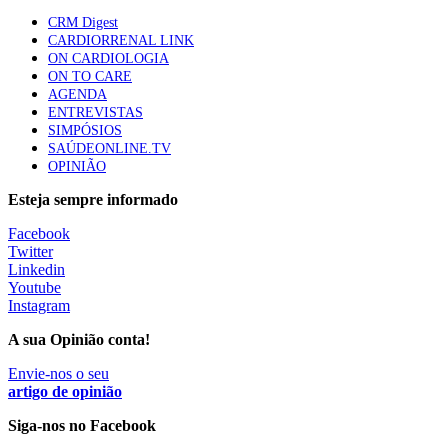
86 visualizações
CRM Digest
CARDIORRENAL LINK
ON CARDIOLOGIA
ON TO CARE
Trodelvy aprovado para primeira linha no cancro da
AGENDA
mama triplo negativo metastático em doentes não
ENTREVISTAS
elegíveis para inibidores PD-(L)1
SIMPÓSIOS
61 visualizações
SAÚDEONLINE.TV
OPINIÃO
MAIS NOTÍCIAS
Esteja sempre informado
Facebook
Twitter
Quase 11.900 jovens recorreram aos cheques psicólogo e
Linkedin
nutricionista no primeiro mês
Youtube
7 Ago, 2026
|
0 Comments
Instagram
A sua Opinião conta!
ULS de Coimbra estreia cirurgia endoscópica do ouvido com
Envie-nos o seu
apoio robótico em Portugal
artigo de opinião
7 Ago, 2026
|
0 Comments
Siga-nos no Facebook