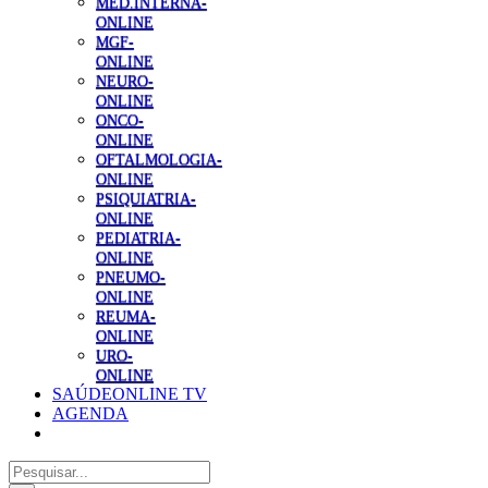
MED.INTERNA-
ONLINE
MGF-
ONLINE
NEURO-
ONLINE
ONCO-
ONLINE
OFTALMOLOGIA-
ONLINE
PSIQUIATRIA-
ONLINE
PEDIATRIA-
ONLINE
PNEUMO-
ONLINE
REUMA-
ONLINE
URO-
ONLINE
SAÚDEONLINE TV
AGENDA
Pesquisar