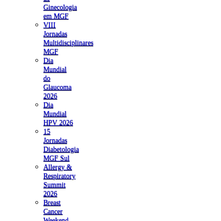
Ginecologia
em MGF
VIII
Jornadas
Multidisciplinares
MGF
Dia
Mundial
do
Glaucoma
2026
Dia
Mundial
HPV 2026
15
Jornadas
Diabetologia
MGF Sul
Allergy &
Respiratory
Summit
2026
Breast
Cancer
Weekend