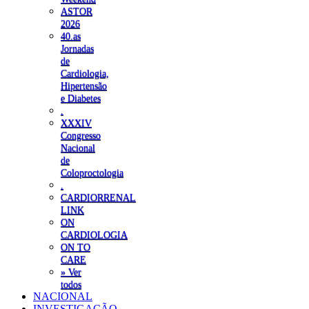
ASTOR
2026
40.as
Jornadas
de
Cardiologia,
Hipertensão
e Diabetes
.
XXXIV
Congresso
Nacional
de
Coloproctologia
.
CARDIORRENAL
LINK
ON
CARDIOLOGIA
ON TO
CARE
» Ver
todos
NACIONAL
INVESTIGAÇÃO