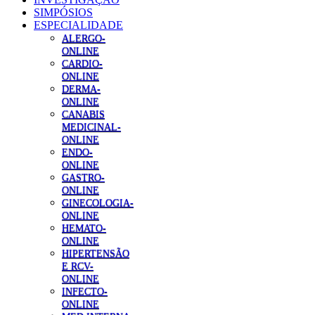
SIMPÓSIOS
ESPECIALIDADE
ALERGO-
ONLINE
CARDIO-
ONLINE
DERMA-
ONLINE
CANABIS
MEDICINAL-
ONLINE
ENDO-
ONLINE
GASTRO-
ONLINE
GINECOLOGIA-
ONLINE
HEMATO-
ONLINE
HIPERTENSÃO
E RCV-
ONLINE
INFECTO-
ONLINE