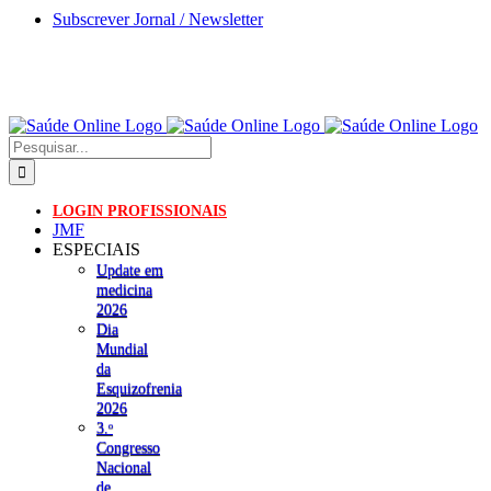
Skip
Subscrever Jornal / Newsletter
to
content
Pesquisar
LOGIN PROFISSIONAIS
JMF
ESPECIAIS
Update em
medicina
2026
Dia
Mundial
da
Esquizofrenia
2026
3.ᵒ
Congresso
Nacional
de