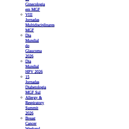
Ginecologia
em MGF
VIII
Jornadas
Multidisciplinares
MGF
Dia
Mundial
do
Glaucoma
2026
Dia
Mundial
HPV 2026
15
Jornadas
Diabetologia
MGF Sul
Allergy &
Respiratory
Summit
2026
Breast
Cancer
Weekend