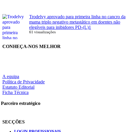
Trodelvy aprovado para primeira linha no cancro da
mama triplo negativo metastático em doentes não
elegíveis para inibidores PD-(L)1
61 visualizações
CONHEÇA-NOS MELHOR
A equipa
Política de Privacidade
Estatuto Editorial
Ficha Técnica
Parceiro estratégico
SECÇÕES
LOGIN PROFISSIONAIS