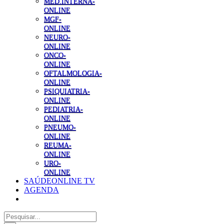
MED.INTERNA-
ONLINE
MGF-
ONLINE
NEURO-
ONLINE
ONCO-
ONLINE
OFTALMOLOGIA-
ONLINE
PSIQUIATRIA-
ONLINE
PEDIATRIA-
ONLINE
PNEUMO-
ONLINE
REUMA-
ONLINE
URO-
ONLINE
SAÚDEONLINE TV
AGENDA
Pesquisar