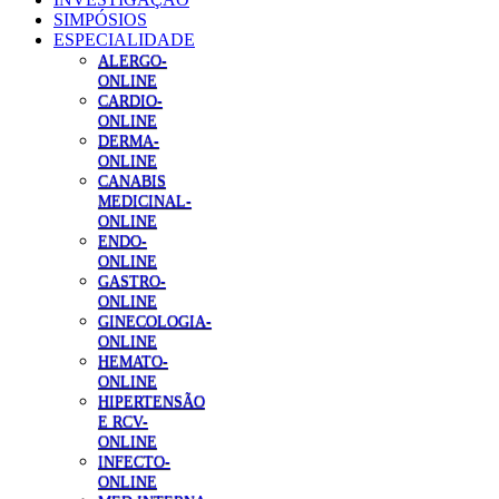
SIMPÓSIOS
ESPECIALIDADE
ALERGO-
ONLINE
CARDIO-
ONLINE
DERMA-
ONLINE
CANABIS
MEDICINAL-
ONLINE
ENDO-
ONLINE
GASTRO-
ONLINE
GINECOLOGIA-
ONLINE
HEMATO-
ONLINE
HIPERTENSÃO
E RCV-
ONLINE
INFECTO-
ONLINE