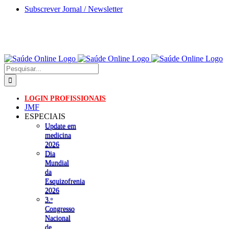
Skip
Subscrever Jornal / Newsletter
to
content
Pesquisar
LOGIN PROFISSIONAIS
JMF
ESPECIAIS
Update em
medicina
2026
Dia
Mundial
da
Esquizofrenia
2026
3.ᵒ
Congresso
Nacional
de