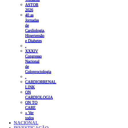
ASTOR
2026
40.as
Jornadas
de
Cardiologia,
Hipertensão
e Diabetes
.
XXXIV
Congresso
Nacional
de
Coloproctologia
.
CARDIORRENAL
LINK
ON
CARDIOLOGIA
ON TO
CARE
» Ver
todos
NACIONAL
INVESTIGAÇÃO