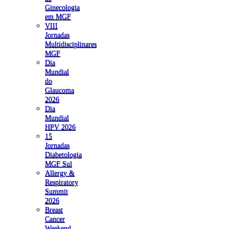
Ginecologia
em MGF
VIII
Jornadas
Multidisciplinares
MGF
Dia
Mundial
do
Glaucoma
2026
Dia
Mundial
HPV 2026
15
Jornadas
Diabetologia
MGF Sul
Allergy &
Respiratory
Summit
2026
Breast
Cancer
Weekend