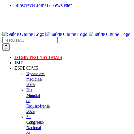
Skip
Subscrever Jornal / Newsletter
to
content
Pesquisar
LOGIN PROFISSIONAIS
JMF
ESPECIAIS
Update em
medicina
2026
Dia
Mundial
da
Esquizofrenia
2026
3.ᵒ
Congresso
Nacional
de