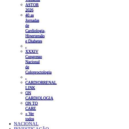
ASTOR
2026
40.as
Jornadas
de
Cardiologia,
Hipertensão
e Diabetes
.
XXXIV
Congresso
Nacional
de
Coloproctologia
.
CARDIORRENAL
LINK
ON
CARDIOLOGIA
ON TO
CARE
» Ver
todos
NACIONAL
INVESTIGAÇÃO