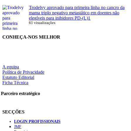
Trodelvy aprovado para primeira linha no cancro da
mama triplo negativo metastático em doentes não
elegíveis para inibidores PD-(L)1
61 visualizações
CONHEÇA-NOS MELHOR
A equipa
Política de Privacidade
Estatuto Editorial
Ficha Técnica
Parceiro estratégico
SECÇÕES
LOGIN PROFISSIONAIS
JMF