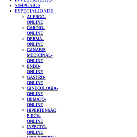
SIMPÓSIOS
ESPECIALIDADE
ALERGO-
ONLINE
CARDIO-
ONLINE
DERMA-
ONLINE
CANABIS
MEDICINAL-
ONLINE
ENDO-
ONLINE
GASTRO-
ONLINE
GINECOLOGIA-
ONLINE
HEMATO-
ONLINE
HIPERTENSÃO
E RCV-
ONLINE
INFECTO-
ONLINE