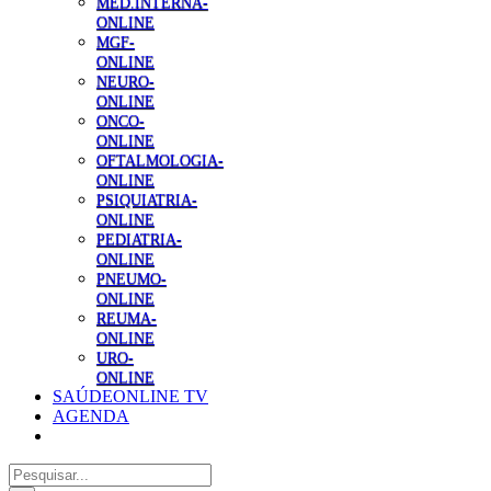
MED.INTERNA-
ONLINE
MGF-
ONLINE
NEURO-
ONLINE
ONCO-
ONLINE
OFTALMOLOGIA-
ONLINE
PSIQUIATRIA-
ONLINE
PEDIATRIA-
ONLINE
PNEUMO-
ONLINE
REUMA-
ONLINE
URO-
ONLINE
SAÚDEONLINE TV
AGENDA
Pesquisar