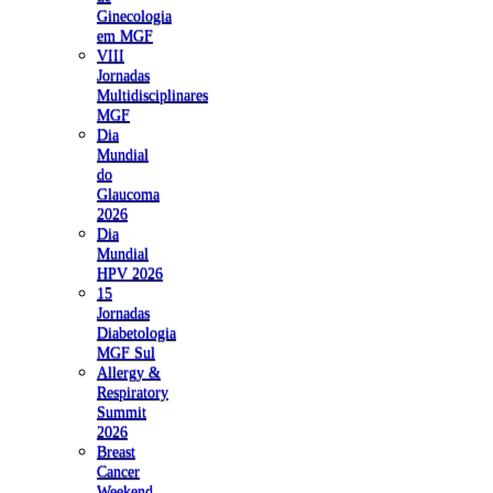
Ginecologia
em MGF
VIII
Jornadas
Multidisciplinares
MGF
Dia
Mundial
do
Glaucoma
2026
Dia
Mundial
HPV 2026
15
Jornadas
Diabetologia
MGF Sul
Allergy &
Respiratory
Summit
2026
Breast
Cancer
Weekend