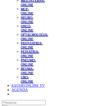
MED.INTERNA-
ONLINE
MGF-
ONLINE
NEURO-
ONLINE
ONCO-
ONLINE
OFTALMOLOGIA-
ONLINE
PSIQUIATRIA-
ONLINE
PEDIATRIA-
ONLINE
PNEUMO-
ONLINE
REUMA-
ONLINE
URO-
ONLINE
SAÚDEONLINE TV
AGENDA
Pesquisar