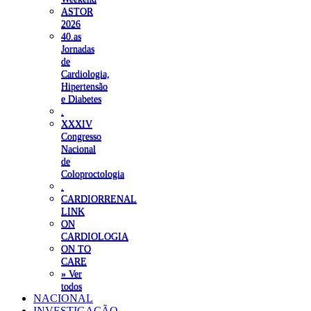
ASTOR
2026
40.as
Jornadas
de
Cardiologia,
Hipertensão
e Diabetes
.
XXXIV
Congresso
Nacional
de
Coloproctologia
.
CARDIORRENAL
LINK
ON
CARDIOLOGIA
ON TO
CARE
» Ver
todos
NACIONAL
INVESTIGAÇÃO