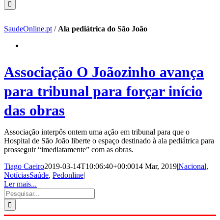
SaudeOnline.pt
/
Ala pediátrica do São João
Associação O Joãozinho avança
para tribunal para forçar início
das obras
Associação interpôs ontem uma ação em tribunal para que o
Hospital de São João liberte o espaço destinado à ala pediátrica para
prosseguir “imediatamente” com as obras.
Tiago Caeiro
2019-03-14T10:06:40+00:00
14 Mar, 2019
|
Nacional
,
NotíciasSaúde
,
Pedonline
|
Ler mais...
Pesquisar