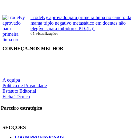
Trodelvy aprovado para primeira linha no cancro da
mama triplo negativo metastático em doentes não
elegíveis para inibidores PD-(L)1
61 visualizações
CONHEÇA-NOS MELHOR
A equipa
Política de Privacidade
Estatuto Editorial
Ficha Técnica
Parceiro estratégico
SECÇÕES
LOGIN PROFISSIONAIS