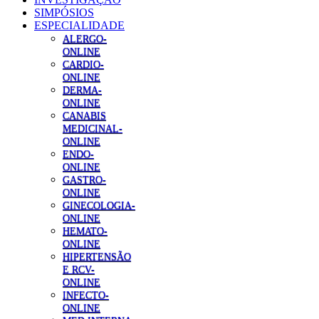
SIMPÓSIOS
ESPECIALIDADE
ALERGO-
ONLINE
CARDIO-
ONLINE
DERMA-
ONLINE
CANABIS
MEDICINAL-
ONLINE
ENDO-
ONLINE
GASTRO-
ONLINE
GINECOLOGIA-
ONLINE
HEMATO-
ONLINE
HIPERTENSÃO
E RCV-
ONLINE
INFECTO-
ONLINE