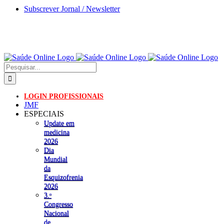
Skip
Subscrever Jornal / Newsletter
to
content
Pesquisar
LOGIN PROFISSIONAIS
JMF
ESPECIAIS
Update em
medicina
2026
Dia
Mundial
da
Esquizofrenia
2026
3.ᵒ
Congresso
Nacional
de