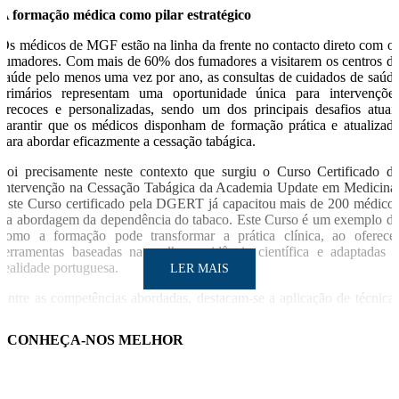
A formação médica como pilar estratégico
Os médicos de MGF estão na linha da frente no contacto direto com o
fumadores. Com mais de 60% dos fumadores a visitarem os centros d
saúde pelo menos uma vez por ano, as consultas de cuidados de saúd
primários representam uma oportunidade única para intervençõe
precoces e personalizadas, sendo um dos principais desafios atuai
garantir que os médicos disponham de formação prática e atualizad
para abordar eficazmente a cessação tabágica.
Foi precisamente neste contexto que surgiu o Curso Certificado d
Intervenção na Cessação Tabágica da Academia Update em Medicina
Este Curso certificado pela DGERT já capacitou mais de 200 médico
na abordagem da dependência do tabaco. Este Curso é um exemplo d
como a formação pode transformar a prática clínica, ao oferece
ferramentas baseadas na melhor evidência científica e adaptadas 
realidade portuguesa.
LER MAIS
Entre as competências abordadas, destacam-se a aplicação de técnica
de entrevista motivacional, a personalização de estratégias terapêutica
– desde a farmacologia até ao apoio psicológico – e o seguimento do
CONHEÇA-NOS MELHOR
utentes ao longo do processo de cessação. Este tipo de formaçã
prepara os médicos para intervir de forma intensiva e organizada junt
dos fumadores, facilitando o processo de deixar de fumar com 
máximo sucesso.