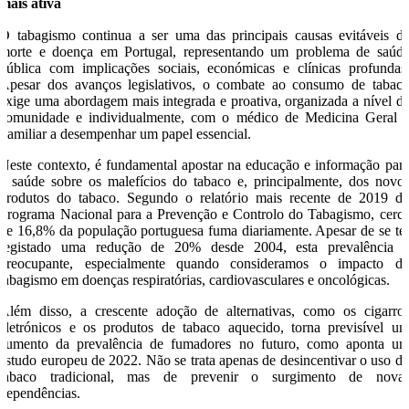
mais ativa
O tabagismo continua a ser uma das principais causas evitáveis d
morte e doença em Portugal, representando um problema de saúd
pública com implicações sociais, económicas e clínicas profundas
Apesar dos avanços legislativos, o combate ao consumo de tabac
exige uma abordagem mais integrada e proativa, organizada a nível d
comunidade e individualmente, com o médico de Medicina Geral 
Familiar a desempenhar um papel essencial.
Neste contexto, é fundamental apostar na educação e informação par
a saúde sobre os malefícios do tabaco e, principalmente, dos novo
produtos do tabaco. Segundo o relatório mais recente de 2019 d
Programa Nacional para a Prevenção e Controlo do Tabagismo, cerc
de 16,8% da população portuguesa fuma diariamente. Apesar de se te
registado uma redução de 20% desde 2004, esta prevalência 
preocupante, especialmente quando consideramos o impacto d
tabagismo em doenças respiratórias, cardiovasculares e oncológicas.
Além disso, a crescente adoção de alternativas, como os cigarro
eletrónicos e os produtos de tabaco aquecido, torna previsível u
aumento da prevalência de fumadores no futuro, como aponta u
estudo europeu de 2022. Não se trata apenas de desincentivar o uso d
tabaco tradicional, mas de prevenir o surgimento de nova
dependências.