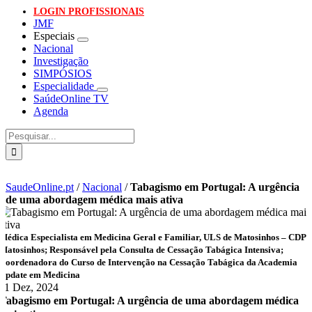
LOGIN PROFISSIONAIS
JMF
Especiais
Nacional
Investigação
SIMPÓSIOS
Especialidade
SaúdeOnline TV
Agenda
Pesquisar
SaudeOnline.pt
/
Nacional
/
Tabagismo em Portugal: A urgência
de uma abordagem médica mais ativa
Médica Especialista em Medicina Geral e Familiar, ULS de Matosinhos – CDP
Matosinhos; Responsável pela Consulta de Cessação Tabágica Intensiva;
Coordenadora do Curso de Intervenção na Cessação Tabágica da Academia
Update em Medicina
11 Dez, 2024
Tabagismo em Portugal: A urgência de uma abordagem médica