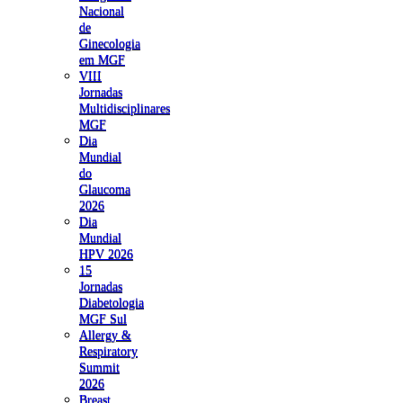
Nacional
de
Ginecologia
em MGF
VIII
Jornadas
Multidisciplinares
MGF
Dia
Mundial
do
Glaucoma
2026
Dia
Mundial
HPV 2026
15
Jornadas
Diabetologia
MGF Sul
Allergy &
Respiratory
Summit
2026
Breast