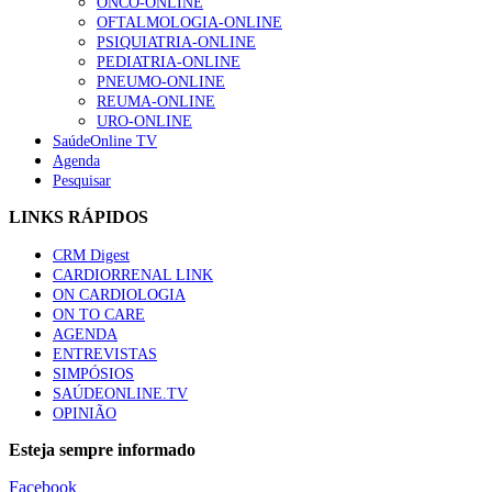
ONCO-ONLINE
“Os programas de rastreio do cancro do pulmão são
OFTALMOLOGIA-ONLINE
custo-efetivos e representam um investimento
PSIQUIATRIA-ONLINE
sustentável para os sistemas de saúde”
PEDIATRIA-ONLINE
66 visualizações
PNEUMO-ONLINE
REUMA-ONLINE
URO-ONLINE
Trodelvy aprovado para primeira linha no cancro da
SaúdeOnline TV
mama triplo negativo metastático em doentes não
Agenda
elegíveis para inibidores PD-(L)1
Pesquisar
61 visualizações
LINKS RÁPIDOS
CRM Digest
Especialistas defendem mais potássio na alimentação
CARDIORRENAL LINK
para ajudar a controlar a hipertensão
ON CARDIOLOGIA
57 visualizações
ON TO CARE
AGENDA
ENTREVISTAS
SIMPÓSIOS
SAÚDEONLINE.TV
OPINIÃO
Esteja sempre informado
Facebook