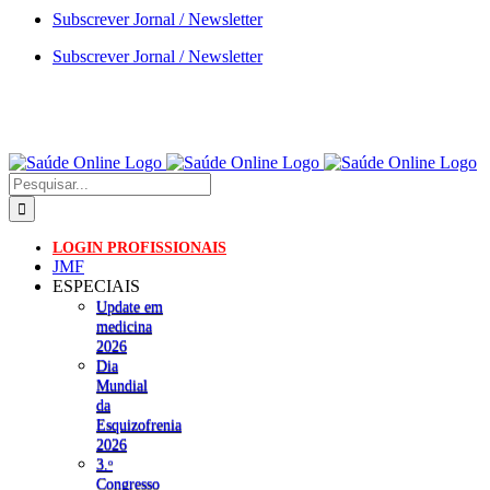
Skip
Subscrever Jornal / Newsletter
to
Subscrever Jornal / Newsletter
content
Pesquisar
LOGIN PROFISSIONAIS
JMF
ESPECIAIS
Update em
medicina
2026
Dia
Mundial
da
Esquizofrenia
2026
3.ᵒ
Congresso