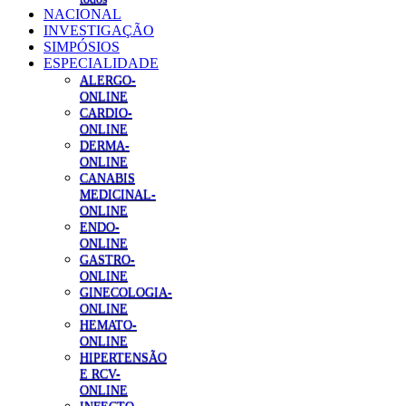
NACIONAL
INVESTIGAÇÃO
SIMPÓSIOS
ESPECIALIDADE
ALERGO-
ONLINE
CARDIO-
ONLINE
DERMA-
ONLINE
CANABIS
MEDICINAL-
ONLINE
ENDO-
ONLINE
GASTRO-
ONLINE
GINECOLOGIA-
ONLINE
HEMATO-
ONLINE
HIPERTENSÃO
E RCV-
ONLINE