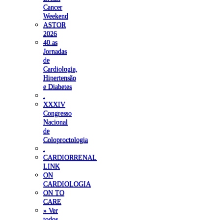
Cancer
Weekend
ASTOR
2026
40.as
Jornadas
de
Cardiologia,
Hipertensão
e Diabetes
.
XXXIV
Congresso
Nacional
de
Coloproctologia
.
CARDIORRENAL
LINK
ON
CARDIOLOGIA
ON TO
CARE
» Ver
todos