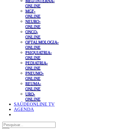
MED.INTERNA-
ONLINE
MGF-
ONLINE
NEURO-
ONLINE
ONCO-
ONLINE
OFTALMOLOGIA-
ONLINE
PSIQUIATRIA-
ONLINE
PEDIATRIA-
ONLINE
PNEUMO-
ONLINE
REUMA-
ONLINE
URO-
ONLINE
SAÚDEONLINE TV
AGENDA
Pesquisar