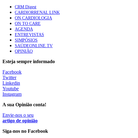
apresentavam níveis elevados de Lp(a), revela estudo
CRM Digest
86 visualizações
CARDIORRENAL LINK
ON CARDIOLOGIA
ON TO CARE
AGENDA
Trodelvy aprovado para primeira linha no cancro da
ENTREVISTAS
mama triplo negativo metastático em doentes não
SIMPÓSIOS
elegíveis para inibidores PD-(L)1
SAÚDEONLINE.TV
61 visualizações
OPINIÃO
Esteja sempre informado
MAIS NOTÍCIAS
Facebook
Twitter
Linkedin
Quase 11.900 jovens recorreram aos cheques psicólogo e
Youtube
nutricionista no primeiro mês
Instagram
7 Ago, 2026
|
0 Comments
A sua Opinião conta!
Envie-nos o seu
ULS de Coimbra estreia cirurgia endoscópica do ouvido com
artigo de opinião
apoio robótico em Portugal
Siga-nos no Facebook
7 Ago, 2026
|
0 Comments