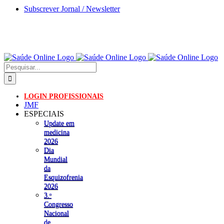
Skip
Subscrever Jornal / Newsletter
to
content
Pesquisar
LOGIN PROFISSIONAIS
JMF
ESPECIAIS
Update em
medicina
2026
Dia
Mundial
da
Esquizofrenia
2026
3.ᵒ
Congresso
Nacional
de