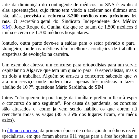
Parte da diminuição do contingente de médicos no SNS é explicad
pelas aposentações, cujo ritmo tem vindo a acelerar nos últimos anos
Está, aliás,
prevista a reforma 3.200 médicos nos próximos trê
anos.
O secretário-geral do Sindicato Independente dos Médico
(
SIM
), Jorge Roque da Cunha, diz que se tratam de 1.500 médicos d
família e cerca de 1.700 médicos hospitalares.
Contudo, outra parte deve-se a saídas para o setor privado e para 
estrangeiro, onde os médicos têm melhores condições de trabalho 
perspetivas de evolução na carreira.
“Um exemplo: abre-se um concurso para ortopedistas para um serviç
hospitalar no Algarve que tem um quadro para 10 especialistas, mas s
tem dois a trabalhar. Alguém se arrisca a concorrer, sabendo que va
para um serviço onde podem ficar apenas três médicos a fazer 
trabalho de 10 ?”, questiona Mário Sardinha, do SIM.
Outros “não querem ir para longe da família e preferem ficar à esper
do concurso do ano seguinte”. Por causa da pandemia, os concurso
estão atrasados e, como já vem sendo hábito, os que abrem nã
preenchem todas as vagas (30 a 35% dos lugares ficam, em média
vazios).
No
último concurso
da primeira época de colocação de médicos recém
especialistas, em que foram abertas 911 vagas para a área hospitalar, s