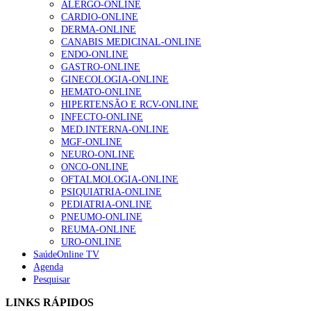
ALERGO-ONLINE
gesto conta e cada profissional faz a diferença”
CARDIO-ONLINE
202 visualizações
DERMA-ONLINE
CANABIS MEDICINAL-ONLINE
ENDO-ONLINE
GASTRO-ONLINE
Alguns milhares de utentes podem ficar sem médico de
GINECOLOGIA-ONLINE
família com nova regras do registo, alerta associação
HEMATO-ONLINE
155 visualizações
HIPERTENSÃO E RCV-ONLINE
INFECTO-ONLINE
MED.INTERNA-ONLINE
MGF-ONLINE
1.º Episódio do Podcast “Frequência Cardio – Sintoniza
NEURO-ONLINE
te na Insuficiência Cardíaca” da Bayer
ONCO-ONLINE
99 visualizações
OFTALMOLOGIA-ONLINE
PSIQUIATRIA-ONLINE
PEDIATRIA-ONLINE
PNEUMO-ONLINE
REUMA-ONLINE
“Os programas de rastreio do cancro do pulmão são
URO-ONLINE
custo-efetivos e representam um investimento
SaúdeOnline TV
sustentável para os sistemas de saúde”
Agenda
88 visualizações
Pesquisar
LINKS RÁPIDOS
Quase quatro em cada dez doentes com enfarte