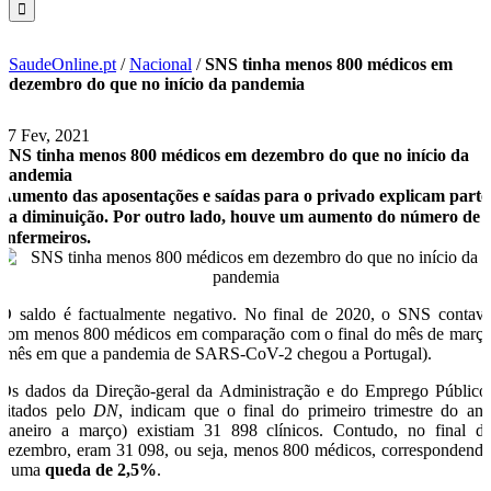
SaudeOnline.pt
/
Nacional
/
SNS tinha menos 800 médicos em
dezembro do que no início da pandemia
17 Fev, 2021
SNS tinha menos 800 médicos em dezembro do que no início da
pandemia
Aumento das aposentações e saídas para o privado explicam parte
da diminuição. Por outro lado, houve um aumento do número de
enfermeiros.
O saldo é factualmente negativo. No final de 2020, o SNS contav
com menos 800 médicos em comparação com o final do mês de març
(mês em que a pandemia de SARS-CoV-2 chegou a Portugal).
Os dados da Direção-geral da Administração e do Emprego Público
citados pelo
DN
, indicam que o final do primeiro trimestre do an
(janeiro a março) existiam 31 898 clínicos. Contudo, no final d
dezembro, eram 31 098, ou seja, menos 800 médicos, correspondend
a uma
queda de 2,5%
.