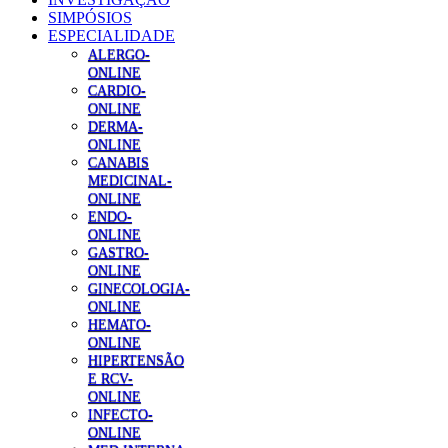
SIMPÓSIOS
ESPECIALIDADE
ALERGO-
ONLINE
CARDIO-
ONLINE
DERMA-
ONLINE
CANABIS
MEDICINAL-
ONLINE
ENDO-
ONLINE
GASTRO-
ONLINE
GINECOLOGIA-
ONLINE
HEMATO-
ONLINE
HIPERTENSÃO
E RCV-
ONLINE
INFECTO-
ONLINE