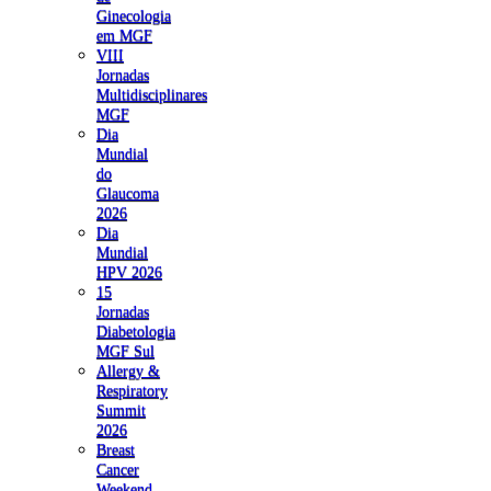
Ginecologia
em MGF
VIII
Jornadas
Multidisciplinares
MGF
Dia
Mundial
do
Glaucoma
2026
Dia
Mundial
HPV 2026
15
Jornadas
Diabetologia
MGF Sul
Allergy &
Respiratory
Summit
2026
Breast
Cancer
Weekend