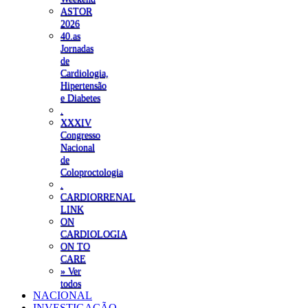
ASTOR
2026
40.as
Jornadas
de
Cardiologia,
Hipertensão
e Diabetes
.
XXXIV
Congresso
Nacional
de
Coloproctologia
.
CARDIORRENAL
LINK
ON
CARDIOLOGIA
ON TO
CARE
» Ver
todos
NACIONAL
INVESTIGAÇÃO