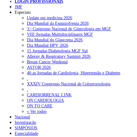
LOGIN PROFISSIONAIS
JMF
Especiais
NOTÍCIAS RECENTES
Update em medicina 2026
Dia Mundial da Esquizofrenia 2026
3.ᵒ Congresso Nacional de Ginecologia em MGF
Quase 11.900 jovens recorreram aos cheques psicólogo e
VIII Jornadas Multidisciplinares MGF
nutricionista no primeiro mês
7 de Agosto, 2026
Dia Mundial do Glaucoma 2026
Dia Mundial HPV 2026
ULS de Coimbra estreia cirurgia endoscópica do ouvido com
15 Jornadas Diabetologia MGF Sul
apoio robótico em Portugal
7 de Agosto, 2026
Allergy & Respiratory Summit 2026
Breast Cancer Weekend
Enfermeiros exigem esclarecimentos sobre eventual gestão
ASTOR 2026
privada da ULS do Algarve
7 de Agosto, 2026
40.as Jornadas de Cardiologia, Hipertensão e Diabetes
.
Ordem dos Médicos alerta para riscos no novo sistema de acesso
XXXIV Congresso Nacional de Coloproctologia
a consultas e cirurgias
7 de Agosto, 2026
.
CARDIORRENAL LINK
Portugal está a formar os médicos de que precisa?
6 de Agosto,
ON CARDIOLOGIA
2026
ON TO CARE
» Ver todos
Nacional
Investigação
NOTÍCIAS MAIS LIDAS
SIMPÓSIOS
Especialidade
Enfermagem Forense. “Da urgência ao tribunal, cada