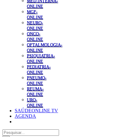
MED.INTERNA-
ONLINE
MGF-
ONLINE
NEURO-
ONLINE
ONCO-
ONLINE
OFTALMOLOGIA-
ONLINE
PSIQUIATRIA-
ONLINE
PEDIATRIA-
ONLINE
PNEUMO-
ONLINE
REUMA-
ONLINE
URO-
ONLINE
SAÚDEONLINE TV
AGENDA
Pesquisar