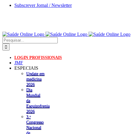
Skip
Subscrever Jornal / Newsletter
to
content
Pesquisar
LOGIN PROFISSIONAIS
JMF
ESPECIAIS
Update em
medicina
2026
Dia
Mundial
da
Esquizofrenia
2026
3.ᵒ
Congresso
Nacional
de