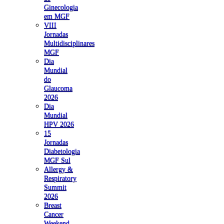
Ginecologia
em MGF
VIII
Jornadas
Multidisciplinares
MGF
Dia
Mundial
do
Glaucoma
2026
Dia
Mundial
HPV 2026
15
Jornadas
Diabetologia
MGF Sul
Allergy &
Respiratory
Summit
2026
Breast
Cancer
Weekend