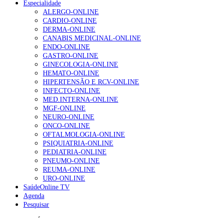
Especialidade
ALERGO-ONLINE
1.º Episódio do Podcast “Frequência Cardio – Sintoniza
CARDIO-ONLINE
te na Insuficiência Cardíaca” da Bayer
DERMA-ONLINE
207 visualizações
CANABIS MEDICINAL-ONLINE
ENDO-ONLINE
GASTRO-ONLINE
GINECOLOGIA-ONLINE
Enfermagem Forense. “Da urgência ao tribunal, cada
HEMATO-ONLINE
gesto conta e cada profissional faz a diferença”
HIPERTENSÃO E RCV-ONLINE
203 visualizações
INFECTO-ONLINE
MED.INTERNA-ONLINE
MGF-ONLINE
NEURO-ONLINE
Alguns milhares de utentes podem ficar sem médico de
ONCO-ONLINE
família com nova regras do registo, alerta associação
OFTALMOLOGIA-ONLINE
162 visualizações
PSIQUIATRIA-ONLINE
PEDIATRIA-ONLINE
PNEUMO-ONLINE
REUMA-ONLINE
URO-ONLINE
“Os programas de rastreio do cancro do pulmão são
SaúdeOnline TV
custo-efetivos e representam um investimento
Agenda
sustentável para os sistemas de saúde”
Pesquisar
94 visualizações