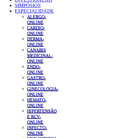
SIMPÓSIOS
ESPECIALIDADE
ALERGO-
ONLINE
CARDIO-
ONLINE
DERMA-
ONLINE
CANABIS
MEDICINAL-
ONLINE
ENDO-
ONLINE
GASTRO-
ONLINE
GINECOLOGIA-
ONLINE
HEMATO-
ONLINE
HIPERTENSÃO
E RCV-
ONLINE
INFECTO-
ONLINE