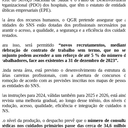
Organizacional (PDO) dos hospitais, que têm o estatuto de entidade
públicas empresariais (EPE).
Na área dos recursos humanos, o QGR pretende assegurar que a
entidades do SNS estão dotadas dos profissionais necessários par
garantir o acesso, a qualidade, a segurança e a eficiência dos cuidado
prestados.
Para isso, será permitido
“novos recrutamentos, mediant
celebração de contrato de trabalho sem termo, que no se
conjunto podem ascender a um reforço de até 5 % do número d
trabalhadores, face aos existentes a 31 de dezembro de 2023”.
Ainda nesta área, está previsto o desenvolvimento da estrutura da
várias carreiras profissionais, com a abertura de concursos d
promoção de acordo com as previsões inscritas nos mapas de pessoa
das entidades do SNS.
Nas instruções para 2024, válidas também para 2025 e 2026, está aind
prevista uma melhoria gradual, ao longo desse triénio, dos níveis d
produção, acesso, qualidade, eficiência e integração de cuidados n
SNS.
Ao nível da produção, o despacho prevê que o
número de consulta
médicas nos cuidados primários passe das cerca de 34,6 milhõe