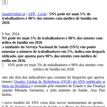
SaudeOnline.pt
/
APP - Geral
/
SNS pode ter mais 5% de
trabalhadores e 98% dos utentes com médico de família em
2026
19 Jun, 2024
SNS pode ter mais 5% de trabalhadores e 98% dos utentes com
médico de família em 2026
As unidades do Serviço Nacional de Saúde (SNS) vão poder
aumentar o número de trabalhadores em 5%, indica um despacho
publicado, que aponta para 98% dos utentes com médico de
família em 2026.
Estes são dois dos indicadores que constam do despacho que aprova 
primeiro
Quadro Global de Referência (QGR) do SNS publicado e
Diário da República
e assinado pelo ministro de Estado e das Finanças
Joaquim Miranda Sarmento, e pela ministra da Saúde, Ana Paul
Martins.
O novo modelo do SNS criou dois novos instrumentos de gestão, 
QGR do Serviço Nacional de Saúde e o Plano de Desenvolviment