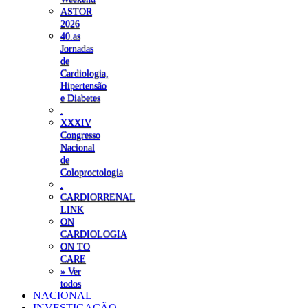
ASTOR
2026
40.as
Jornadas
de
Cardiologia,
Hipertensão
e Diabetes
.
XXXIV
Congresso
Nacional
de
Coloproctologia
.
CARDIORRENAL
LINK
ON
CARDIOLOGIA
ON TO
CARE
» Ver
todos
NACIONAL
INVESTIGAÇÃO