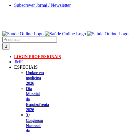
Skip
Subscrever Jornal / Newsletter
to
content
Pesquisar
LOGIN PROFISSIONAIS
JMF
ESPECIAIS
Update em
medicina
2026
Dia
Mundial
da
Esquizofrenia
2026
3.ᵒ
Congresso
Nacional
de