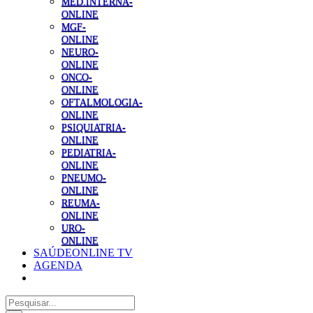
MED.INTERNA-
ONLINE
MGF-
ONLINE
NEURO-
ONLINE
ONCO-
ONLINE
OFTALMOLOGIA-
ONLINE
PSIQUIATRIA-
ONLINE
PEDIATRIA-
ONLINE
PNEUMO-
ONLINE
REUMA-
ONLINE
URO-
ONLINE
SAÚDEONLINE TV
AGENDA
Pesquisar