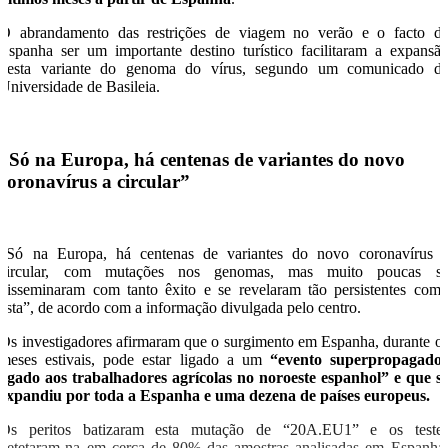
O abrandamento das restrições de viagem no verão e o facto d
Espanha ser um importante destino turístico facilitaram a expansã
desta variante do genoma do vírus, segundo um comunicado d
Universidade de Basileia.
“Só na Europa, há centenas de variantes do novo
coronavírus a circular”
“Só na Europa, há centenas de variantes do novo coronavírus 
circular, com mutações nos genomas, mas muito poucas s
disseminaram com tanto êxito e se revelaram tão persistentes com
esta”, de acordo com a informação divulgada pelo centro.
Os investigadores afirmaram que o surgimento em Espanha, durante o
meses estivais, pode estar ligado a um
“evento superpropagado
ligado aos trabalhadores agrícolas no noroeste espanhol” e que s
expandiu por toda a Espanha e uma dezena de países europeus.
Os peritos batizaram esta mutação de “20A.EU1” e os teste
detetaram-na em cerca de 80% das amostras analisadas em Espanha