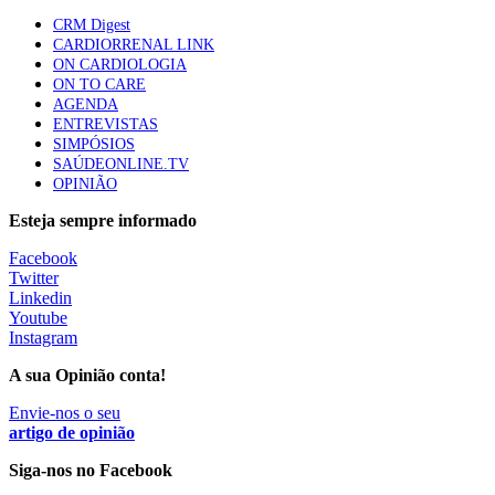
apresentavam níveis elevados de Lp(a), revela estudo
CRM Digest
86 visualizações
CARDIORRENAL LINK
ON CARDIOLOGIA
ON TO CARE
AGENDA
Trodelvy aprovado para primeira linha no cancro da
ENTREVISTAS
mama triplo negativo metastático em doentes não
SIMPÓSIOS
elegíveis para inibidores PD-(L)1
SAÚDEONLINE.TV
61 visualizações
OPINIÃO
Esteja sempre informado
MAIS NOTÍCIAS
Facebook
Twitter
Linkedin
Estudo aponta potencial da casca de maracujá-roxo no controlo
Youtube
da inflamação da asma
Instagram
5 Ago, 2026
A sua Opinião conta!
Estudo associa cafeína a proteção do cérebro na obesidade
Envie-nos o seu
4 Ago, 2026
artigo de opinião
Siga-nos no Facebook