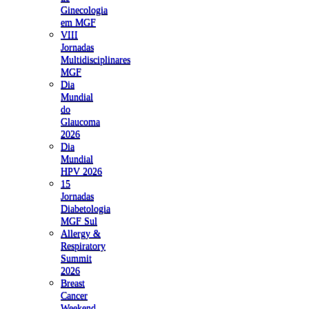
Ginecologia
em MGF
VIII
Jornadas
Multidisciplinares
MGF
Dia
Mundial
do
Glaucoma
2026
Dia
Mundial
HPV 2026
15
Jornadas
Diabetologia
MGF Sul
Allergy &
Respiratory
Summit
2026
Breast
Cancer
Weekend