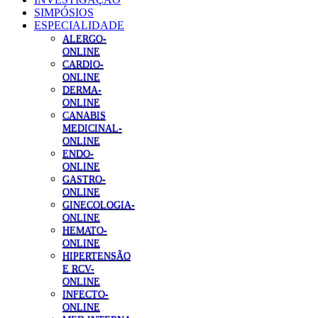
SIMPÓSIOS
ESPECIALIDADE
ALERGO-
ONLINE
CARDIO-
ONLINE
DERMA-
ONLINE
CANABIS
MEDICINAL-
ONLINE
ENDO-
ONLINE
GASTRO-
ONLINE
GINECOLOGIA-
ONLINE
HEMATO-
ONLINE
HIPERTENSÃO
E RCV-
ONLINE
INFECTO-
ONLINE