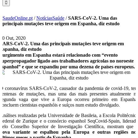
SaudeOnline.pt
/
NotíciasSaúde
/
SARS-CoV-2. Uma das
principais mutações teve origem em Espanha, diz estudo
30 Out, 2020
SARS-CoV-2. Uma das principais mutações teve origem em
Espanha, diz estudo
Surgimento em Espanha estará relacionado com “evento
superpropagador ligado aos trabalhadores agrícolas no noroeste
espanhol” e que se expandiu por uma dezena de países europeus.
O coronavírus SARS-CoV-2, causador da pandemia de covid-19, te
centenas de mutações, mas uma das mais presentes atualmente n
segunda vaga que vive a Europa ocorreu primeiro em Espanha
concluem cientistas espanhóis e suíços num estudo divulgado.
Análises realizadas pela Universidade de Basileia, a Escola Politécnic
Federal de Zurique e o consórcio espanhol SeqCovid-Spain, liderad
pelo Conselho Superior de Investigação Científica, mostram que 
nova variante se espalhou pela Europa e outras regiões no
últimos meses a partir de Espanha
.