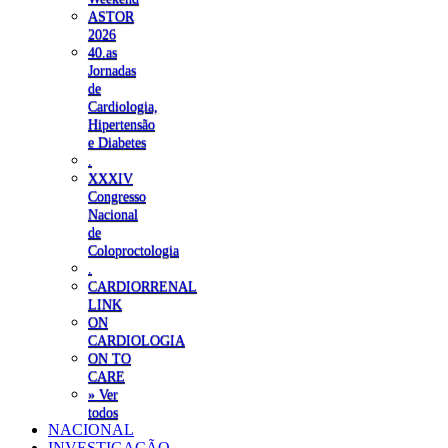
ASTOR
2026
40.as
Jornadas
de
Cardiologia,
Hipertensão
e Diabetes
.
XXXIV
Congresso
Nacional
de
Coloproctologia
.
CARDIORRENAL
LINK
ON
CARDIOLOGIA
ON TO
CARE
» Ver
todos
NACIONAL
INVESTIGAÇÃO