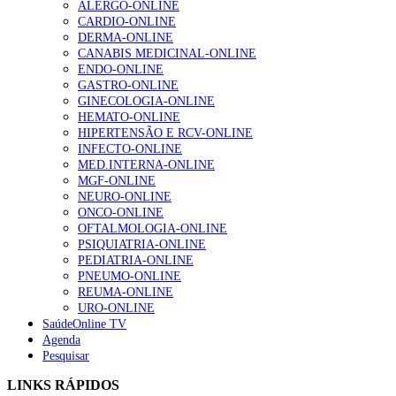
os da gripe.
ALERGO-ONLINE
gesto conta e cada profissional faz a diferença”
CARDIO-ONLINE
202 visualizações
O estudo hispano suíço não foi ainda publicado em revista científicas
DERMA-ONLINE
mas foi na rede especializada medRxiv, um arquivo de manuscrito
CANABIS MEDICINAL-ONLINE
médicos ainda não revistos por outros cientistas, que está ligada 
ENDO-ONLINE
norte-americana Univers.
GASTRO-ONLINE
Alguns milhares de utentes podem ficar sem médico de
GINECOLOGIA-ONLINE
família com nova regras do registo, alerta associação
SO/LUSA
HEMATO-ONLINE
155 visualizações
HIPERTENSÃO E RCV-ONLINE
INFECTO-ONLINE
MED.INTERNA-ONLINE
MGF-ONLINE
1.º Episódio do Podcast “Frequência Cardio – Sintoniza
NEURO-ONLINE
te na Insuficiência Cardíaca” da Bayer
ONCO-ONLINE
99 visualizações
OFTALMOLOGIA-ONLINE
PSIQUIATRIA-ONLINE
PEDIATRIA-ONLINE
PNEUMO-ONLINE
REUMA-ONLINE
“Os programas de rastreio do cancro do pulmão são
URO-ONLINE
custo-efetivos e representam um investimento
SaúdeOnline TV
sustentável para os sistemas de saúde”
Agenda
88 visualizações
Pesquisar
LINKS RÁPIDOS
Quase quatro em cada dez doentes com enfarte