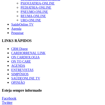
“Os programas de rastreio do cancro do pulmão são custo-ef
PSIQUIATRIA-ONLINE
88 visualizações
PEDIATRIA-ONLINE
PNEUMO-ONLINE
REUMA-ONLINE
URO-ONLINE
SaúdeOnline TV
Agenda
Quase quatro em cada dez doentes com enfarte apresentavam
Pesquisar
86 visualizações
LINKS RÁPIDOS
CRM Digest
CARDIORRENAL LINK
Trodelvy aprovado para primeira linha no cancro da mama tr
ON CARDIOLOGIA
61 visualizações
ON TO CARE
AGENDA
ENTREVISTAS
SIMPÓSIOS
SAÚDEONLINE.TV
MAIS NOTÍCIAS
OPINIÃO
Montenegro defende gestão pública ou privada para garantir méd
Esteja sempre informado
5 Ago, 2026
|
0 Comments
Facebook
Twitter