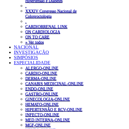
Hipertensão e Diabetes
.
XXXIV Congresso Nacional de
Coloproctologia
.
CARDIORRENAL LINK
ON CARDIOLOGIA
ON TO CARE
» Ver todos
NACIONAL
INVESTIGAÇÃO
SIMPÓSIOS
ESPECIALIDADE
ALERGO-ONLINE
CARDIO-ONLINE
DERMA-ONLINE
CANABIS MEDICINAL-ONLINE
ENDO-ONLINE
GASTRO-ONLINE
GINECOLOGIA-ONLINE
HEMATO-ONLINE
HIPERTENSÃO E RCV-ONLINE
INFECTO-ONLINE
MED.INTERNA-ONLINE
MGF-ONLINE