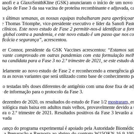
Sanofi e a GlaxoSmithKline (GSK) anunciaram o início de um novo es
aliação de Fase 3 da sua vacina de proteína recombinante e adjuvada, c
as últimas semanas, as nossas equipas trabalharam para aperfeiçoar 
sse Thomas Triomphe, vice-presidente executivo e líder da Sanofi Past
é-clínicos. Este novo estudo de Fase 2 permitir-nos-á identificar a 
ta global contra a pandemia, e este novo estudo é um passo que nos 
 eficácia e segurança”
, acrescentou.
ger Connor, presidente da GSK Vaccines acrescentou: “
Estamos sat
juvante comprovado em outras pandemias com esta formulação melho
cina candidata para a Fase 3 no 2.º trimestre de 2021, se este estudo 
ralelamente ao novo estudo de Fase 2 e reconhecendo a emergência glo
ntra as novas variantes que será utilizado como base de conhecimento
rão testadas três doses diferentes de antigénio com uma dose fixa de 
se de informação para o protocolo da Fase 3.
 dezembro de 2020, os resultados do estudo de Fase 1/2
mostraram,
e
unológica mais baixa em adultos mais velhos, provavelmente devido a u
para o 2.º trimestre de 2021. Resultados positivos da Fase 3 levarão 
rovada
avanço do programa experimental é apoiado pela Autoridade Biomédi
ra a Preparação e Resposta ao abrigo do contrato W15QKN-16-9-1002.