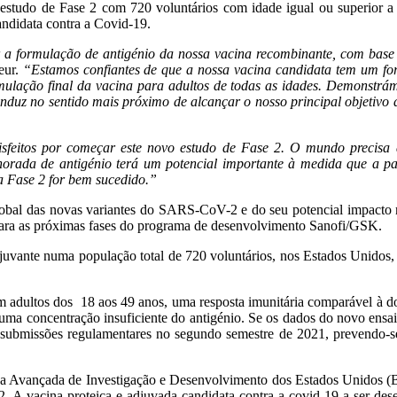
tudo de Fase 2 com 720 voluntários com idade igual ou superior a 1
andidata contra a Covid-19.
a formulação de antigénio da nossa vacina recombinante, com base n
eur.
“Estamos confiantes de que a nossa vacina candidata tem um for
formulação final da vacina para adultos de todas as idades. Demonst
conduz no sentido mais próximo de alcançar o nosso principal objeti
isfeitos por começar este novo estudo de Fase 2. O mundo precisa 
rada de antigénio terá um potencial importante à medida que a pa
da Fase 2 for bem sucedido.”
bal das novas variantes do SARS-CoV-2 e do seu potencial impacto na
 para as próximas fases do programa de desenvolvimento Sanofi/GSK.
adjuvante numa população total de 720 voluntários, nos Estados Unidos
m adultos dos 18 aos 49 anos, uma resposta imunitária comparável à
ma concentração insuficiente do antigénio. Se os dados do novo ensaio
a submissões regulamentares no segundo semestre de 2021, prevendo-se 
ca Avançada de Investigação e Desenvolvimento dos Estados Unidos 
 A vacina proteica e adjuvada candidata contra a covid-19 a ser de