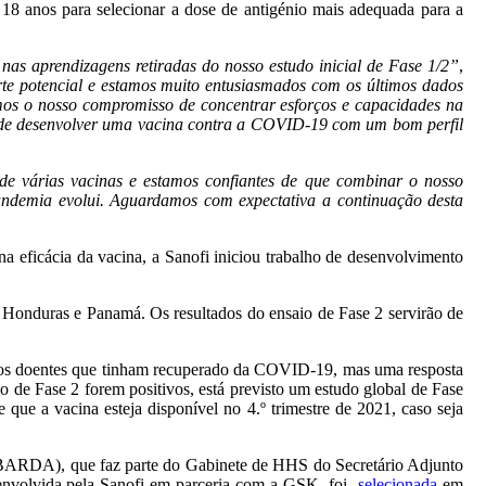
8 anos para selecionar a dose de antigénio mais adequada para a
as aprendizagens retiradas do nosso estudo inicial de Fase 1/2”
,
te potencial e estamos muito entusiasmados com os últimos dados
rámos o nosso compromisso de concentrar esforços e capacidades na
vo de desenvolver uma vacina contra a COVID-19 com um bom perfil
de várias vacinas e estamos confiantes de que combinar o nosso
ndemia evolui. Aguardamos com expectativa a continuação desta
 eficácia da vacina, a Sanofi iniciou trabalho de desenvolvimento
, Honduras e Panamá. Os resultados do ensaio de Fase 2 servirão de
 dos doentes que tinham recuperado da COVID-19, mas uma resposta
 de Fase 2 forem positivos, está previsto um estudo global de Fase
que a vacina esteja disponível no 4.º trimestre de 2021, caso seja
(BARDA), que faz parte do Gabinete de HHS do Secretário Adjunto
senvolvida pela Sanofi em parceria com a GSK ,foi
selecionada
em