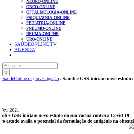
NEURO-ONLINE
ONCO-ONLINE
OFTALMOLOGIA-ONLINE
PSIQUIATRIA-ONLINE
PEDIATRIA-ONLINE
PNEUMO-ONLINE
REUMA-ONLINE
URO-ONLINE
SAÚDEONLINE TV
AGENDA
Pesquisar
SaudeOnline.pt
/
Investigação
/
Sanofi e GSK iniciam novo estudo 
 Fev, 2021
nofi e GSK iniciam novo estudo da sua vacina contra a Covid-19
vo estudo avalia o potencial da formulação de antigénio na obtençã