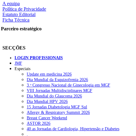
A equipa
Política de Privacidade
Estatuto Editorial
Ficha Técnica
rtilhe nas redes sociais:
Parceiro estratégico
SECÇÕES
LOGIN PROFISSIONAIS
JMF
squisar
Especiais
Update em medicina 2026
Dia Mundial da Esquizofrenia 2026
OTÍCIAS RECENTES
3.ᵒ Congresso Nacional de Ginecologia em MGF
VIII Jornadas Multidisciplinares MGF
Dia Mundial do Glaucoma 2026
Quase 11.900 jovens recorreram aos cheques psicólogo e nutricioni
Dia Mundial HPV 2026
15 Jornadas Diabetologia MGF Sul
ULS de Coimbra estreia cirurgia endoscópica do ouvido com apoio
Allergy & Respiratory Summit 2026
Breast Cancer Weekend
Enfermeiros exigem esclarecimentos sobre eventual gestão privad
ASTOR 2026
40.as Jornadas de Cardiologia, Hipertensão e Diabetes
Ordem dos Médicos alerta para riscos no novo sistema de acesso a c
.