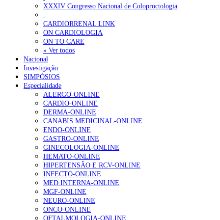
XXXIV Congresso Nacional de Coloproctologia
Portugal está a formar os médicos de que precisa?
6 de Agosto, 202
.
CARDIORRENAL LINK
ON CARDIOLOGIA
OTÍCIAS MAIS LIDAS
ON TO CARE
» Ver todos
Nacional
Enfermagem Forense. “Da urgência ao tribunal, cada gesto c
Investigação
202 visualizações
SIMPÓSIOS
Especialidade
ALERGO-ONLINE
CARDIO-ONLINE
DERMA-ONLINE
Alguns milhares de utentes podem ficar sem médico de famíl
CANABIS MEDICINAL-ONLINE
155 visualizações
ENDO-ONLINE
GASTRO-ONLINE
GINECOLOGIA-ONLINE
HEMATO-ONLINE
HIPERTENSÃO E RCV-ONLINE
1.º Episódio do Podcast “Frequência Cardio – Sintoniza-te 
INFECTO-ONLINE
99 visualizações
MED.INTERNA-ONLINE
MGF-ONLINE
NEURO-ONLINE
ONCO-ONLINE
OFTALMOLOGIA-ONLINE