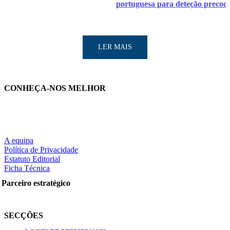
portuguesa para deteção precoc
LER MAIS
CONHEÇA-NOS MELHOR
A equipa
LER MAIS
Política de Privacidade
Estatuto Editorial
Ficha Técnica
Parceiro estratégico
Partilhe nas redes sociais:
SECÇÕES