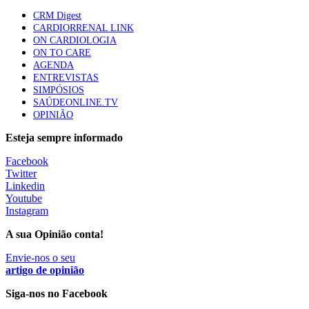
Trodelvy aprovado para primeira linha no cancro da
CRM Digest
mama triplo negativo metastático em doentes não
CARDIORRENAL LINK
elegíveis para inibidores PD-(L)1
ON CARDIOLOGIA
61 visualizações
ON TO CARE
AGENDA
ENTREVISTAS
Especialistas defendem mais potássio na alimentação
SIMPÓSIOS
para ajudar a controlar a hipertensão
SAÚDEONLINE.TV
57 visualizações
OPINIÃO
Esteja sempre informado
MAIS NOTÍCIAS
Facebook
Twitter
Linkedin
Youtube
Sindicato diz que nova carreira de médicos dentistas reforça
Instagram
estabilidade no SNS
6 Ago, 2026
|
0 Comments
A sua Opinião conta!
Envie-nos o seu
artigo de opinião
Mais de 400 utentes beneficiaram de comparticipação reforçada
para tratamentos de infertilidade na Madeira
Siga-nos no Facebook
6 Ago, 2026
|
0 Comments