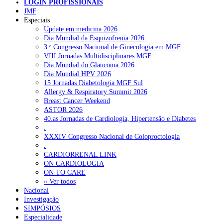
LOGIN PROFISSIONAIS
Pesquisar
JMF
Especiais
Update em medicina 2026
Dia Mundial da Esquizofrenia 2026
NOTÍCIAS RECENTES
3.ᵒ Congresso Nacional de Ginecologia em MGF
VIII Jornadas Multidisciplinares MGF
Portugal está a formar os médicos de que precisa?
6 de Agosto,
Dia Mundial do Glaucoma 2026
2026
Dia Mundial HPV 2026
15 Jornadas Diabetologia MGF Sul
Estudantes de Medicina representados na 79.ª World Health
Allergy & Respiratory Summit 2026
Assembly
6 de Agosto, 2026
Breast Cancer Weekend
ASTOR 2026
SCORA X-Change Portugal promove formação internacional
40.as Jornadas de Cardiologia, Hipertensão e Diabetes
em saúde sexual e reprodutiva
6 de Agosto, 2026
.
XXXIV Congresso Nacional de Coloproctologia
ANEM reúne com coordenador do Pacto Estratégico para a
.
Saúde
6 de Agosto, 2026
CARDIORRENAL LINK
ON CARDIOLOGIA
Sindicato diz que nova carreira de médicos dentistas reforça
ON TO CARE
estabilidade no SNS
6 de Agosto, 2026
» Ver todos
Nacional
Investigação
SIMPÓSIOS
NOTÍCIAS MAIS LIDAS
Especialidade