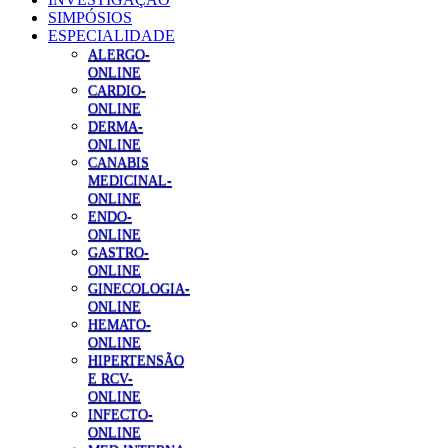
SIMPÓSIOS
ESPECIALIDADE
ALERGO-
ONLINE
CARDIO-
ONLINE
DERMA-
ONLINE
CANABIS
MEDICINAL-
ONLINE
ENDO-
ONLINE
GASTRO-
ONLINE
GINECOLOGIA-
ONLINE
HEMATO-
ONLINE
HIPERTENSÃO
E RCV-
ONLINE
INFECTO-
ONLINE