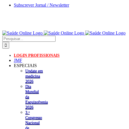
Skip
Subscrever Jornal / Newsletter
to
content
Pesquisar
LOGIN PROFISSIONAIS
JMF
ESPECIAIS
Update em
medicina
2026
Dia
Mundial
da
Esquizofrenia
2026
3.ᵒ
Congresso
Nacional
de