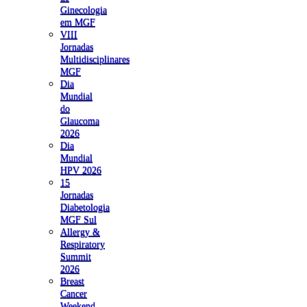
Ginecologia
em MGF
VIII
Jornadas
Multidisciplinares
MGF
Dia
Mundial
do
Glaucoma
2026
Dia
Mundial
HPV 2026
15
Jornadas
Diabetologia
MGF Sul
Allergy &
Respiratory
Summit
2026
Breast
Cancer
Weekend