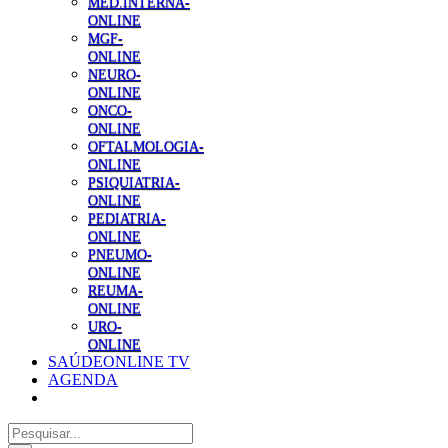
MED.INTERNA-
ONLINE
MGF-
ONLINE
NEURO-
ONLINE
ONCO-
ONLINE
OFTALMOLOGIA-
ONLINE
PSIQUIATRIA-
ONLINE
PEDIATRIA-
ONLINE
PNEUMO-
ONLINE
REUMA-
ONLINE
URO-
ONLINE
SAÚDEONLINE TV
AGENDA
Pesquisar