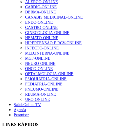
ALERGO-ONLINE
Enfermagem Forense. “Da urgência ao tribunal, cada
CARDIO-ONLINE
gesto conta e cada profissional faz a diferença”
DERMA-ONLINE
202 visualizações
CANABIS MEDICINAL-ONLINE
ENDO-ONLINE
GASTRO-ONLINE
GINECOLOGIA-ONLINE
Alguns milhares de utentes podem ficar sem médico de
HEMATO-ONLINE
família com nova regras do registo, alerta associação
HIPERTENSÃO E RCV-ONLINE
175 visualizações
INFECTO-ONLINE
MED.INTERNA-ONLINE
MGF-ONLINE
NEURO-ONLINE
Quase quatro em cada dez doentes com enfarte
ONCO-ONLINE
apresentavam níveis elevados de Lp(a), revela estudo
OFTALMOLOGIA-ONLINE
86 visualizações
PSIQUIATRIA-ONLINE
PEDIATRIA-ONLINE
PNEUMO-ONLINE
REUMA-ONLINE
URO-ONLINE
“Os programas de rastreio do cancro do pulmão são
SaúdeOnline TV
custo-efetivos e representam um investimento
Agenda
sustentável para os sistemas de saúde”
Pesquisar
66 visualizações
LINKS RÁPIDOS