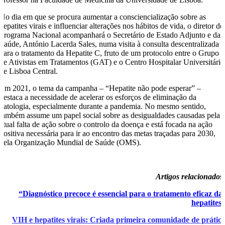
No dia em que se procura aumentar a consciencialização sobre as
hepatites virais e influenciar alterações nos hábitos de vida, o diretor do
Programa Nacional acompanhará o Secretário de Estado Adjunto e da
Saúde, António Lacerda Sales, numa visita à consulta descentralizada
para o tratamento da Hepatite C, fruto de um protocolo entre o Grupo
de Ativistas em Tratamentos (GAT) e o Centro Hospitalar Universitário
de Lisboa Central.
Em 2021, o tema da campanha – “Hepatite não pode esperar” –
destaca a necessidade de acelerar os esforços de eliminação da
patologia, especialmente durante a pandemia. No mesmo sentido,
também assume um papel social sobre as desigualdades causadas pela
atual falta de ação sobre o controlo da doença e está focada na ação
positiva necessária para ir ao encontro das metas traçadas para 2030,
pela Organização Mundial de Saúde (OMS).
Artigos relacionados
“Diagnóstico precoce é essencial para o tratamento eficaz da
hepatites
VIH e hepatites virais: Criada primeira comunidade de prátic