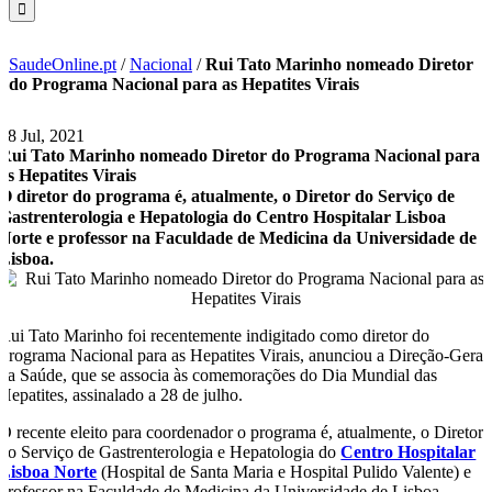
SaudeOnline.pt
/
Nacional
/
Rui Tato Marinho nomeado Diretor
do Programa Nacional para as Hepatites Virais
28 Jul, 2021
Rui Tato Marinho nomeado Diretor do Programa Nacional para
as Hepatites Virais
O diretor do programa é, atualmente, o Diretor do Serviço de
Gastrenterologia e Hepatologia do Centro Hospitalar Lisboa
Norte e professor na Faculdade de Medicina da Universidade de
Lisboa.
Rui Tato Marinho foi recentemente indigitado como diretor do
Programa Nacional para as Hepatites Virais, anunciou a Direção-Geral
da Saúde, que se associa às comemorações do Dia Mundial das
Hepatites, assinalado a 28 de julho.
O recente eleito para coordenador o programa é, atualmente, o Diretor
do Serviço de Gastrenterologia e Hepatologia do
Centro Hospitalar
Lisboa Norte
(Hospital de Santa Maria e Hospital Pulido Valente) e
professor na Faculdade de Medicina da Universidade de Lisboa.