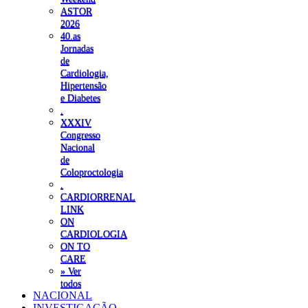
ASTOR
2026
40.as
Jornadas
de
Cardiologia,
Hipertensão
e Diabetes
.
XXXIV
Congresso
Nacional
de
Coloproctologia
.
CARDIORRENAL
LINK
ON
CARDIOLOGIA
ON TO
CARE
» Ver
todos
NACIONAL
INVESTIGAÇÃO