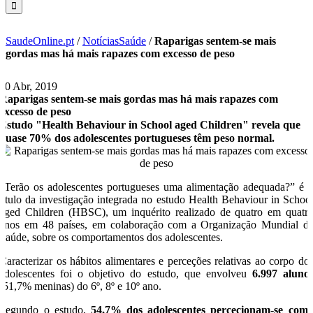
SaudeOnline.pt
/
NotíciasSaúde
/
Raparigas sentem-se mais
gordas mas há mais rapazes com excesso de peso
10 Abr, 2019
Raparigas sentem-se mais gordas mas há mais rapazes com
excesso de peso
Estudo "Health Behaviour in School aged Children" revela que
quase 70% dos adolescentes portugueses têm peso normal.
“Terão os adolescentes portugueses uma alimentação adequada?” é 
título da investigação integrada no estudo Health Behaviour in Schoo
aged Children (HBSC), um inquérito realizado de quatro em quatr
anos em 48 países, em colaboração com a Organização Mundial d
Saúde, sobre os comportamentos dos adolescentes.
Caracterizar os hábitos alimentares e perceções relativas ao corpo do
adolescentes foi o objetivo do estudo, que envolveu
6.997 aluno
(51,7% meninas) do 6º, 8º e 10º ano.
Segundo o estudo,
54,7% dos adolescentes percecionam-se com