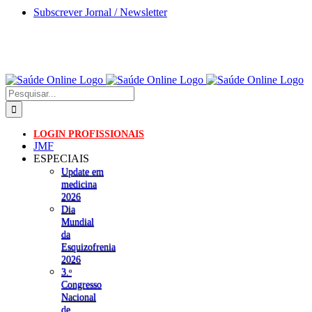
Skip
Subscrever Jornal / Newsletter
to
content
Pesquisar
LOGIN PROFISSIONAIS
JMF
ESPECIAIS
Update em
medicina
2026
Dia
Mundial
da
Esquizofrenia
2026
3.ᵒ
Congresso
Nacional
de