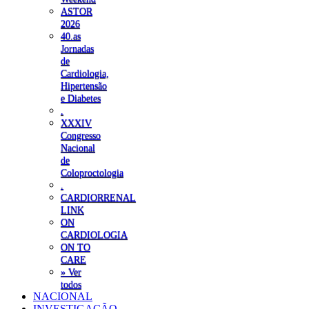
ASTOR
2026
40.as
Jornadas
de
Cardiologia,
Hipertensão
e Diabetes
.
XXXIV
Congresso
Nacional
de
Coloproctologia
.
CARDIORRENAL
LINK
ON
CARDIOLOGIA
ON TO
CARE
» Ver
todos
NACIONAL
INVESTIGAÇÃO