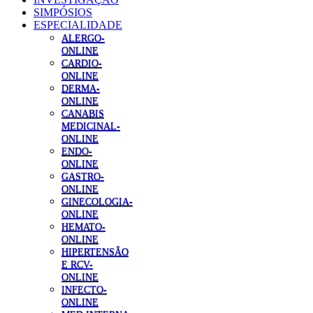
SIMPÓSIOS
ESPECIALIDADE
ALERGO-
ONLINE
CARDIO-
ONLINE
DERMA-
ONLINE
CANABIS
MEDICINAL-
ONLINE
ENDO-
ONLINE
GASTRO-
ONLINE
GINECOLOGIA-
ONLINE
HEMATO-
ONLINE
HIPERTENSÃO
E RCV-
ONLINE
INFECTO-
ONLINE