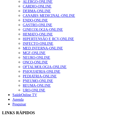
ALERGO-ONLINE
202 visualizações
CARDIO-ONLINE
DERMA-ONLINE
CANABIS MEDICINAL-ONLINE
ENDO-ONLINE
Alguns milhares de utentes podem ficar sem médico de
GASTRO-ONLINE
família com nova regras do registo, alerta associação
GINECOLOGIA-ONLINE
175 visualizações
HEMATO-ONLINE
HIPERTENSÃO E RCV-ONLINE
INFECTO-ONLINE
MED.INTERNA-ONLINE
Quase quatro em cada dez doentes com enfarte
MGF-ONLINE
apresentavam níveis elevados de Lp(a), revela estudo
NEURO-ONLINE
86 visualizações
ONCO-ONLINE
OFTALMOLOGIA-ONLINE
PSIQUIATRIA-ONLINE
PEDIATRIA-ONLINE
“Os programas de rastreio do cancro do pulmão são
PNEUMO-ONLINE
custo-efetivos e representam um investimento
REUMA-ONLINE
sustentável para os sistemas de saúde”
URO-ONLINE
66 visualizações
SaúdeOnline TV
Agenda
Pesquisar
Trodelvy aprovado para primeira linha no cancro da
LINKS RÁPIDOS
mama triplo negativo metastático em doentes não