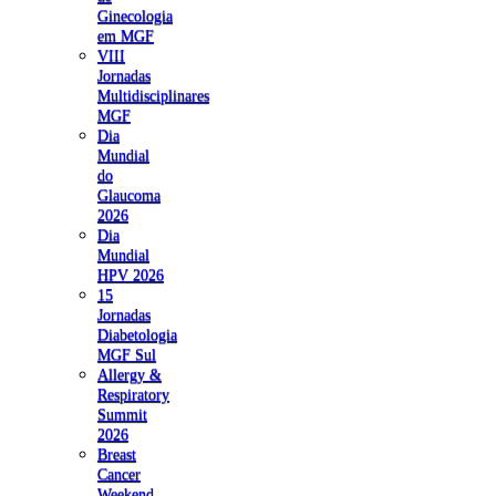
Ginecologia
em MGF
VIII
Jornadas
Multidisciplinares
MGF
Dia
Mundial
do
Glaucoma
2026
Dia
Mundial
HPV 2026
15
Jornadas
Diabetologia
MGF Sul
Allergy &
Respiratory
Summit
2026
Breast
Cancer
Weekend