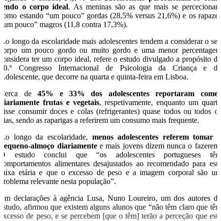
tendo o corpo ideal
. As meninas são as que mais se perceciona
como estando “um pouco” gordas (28,5% versus 21,6%) e os rapaze
“um pouco” magros (11,8 contra 17,3%).
Ao longo da escolaridade mais adolescentes tendem a considerar o se
corpo um pouco gordo ou muito gordo e uma menor percentage
considera ter um corpo ideal, refere o estudo divulgado a propósito d
10.º Congresso Internacional de Psicologia da Criança e d
Adolescente, que decorre na quarta e quinta-feira em Lisboa.
Cerca de
45% e 33% dos adolescentes reportaram come
diariamente frutas e vegetais
, respetivamente, enquanto um quart
disse consumir doces e colas (refrigerantes) quase todos ou todos o
dias, sendo as raparigas a referirem um consumo mais frequente.
Ao longo da escolaridade,
menos adolescentes referem tomar 
pequeno-almoço diariamente
e mais jovens dizem nunca o fazerem
O estudo conclui que “os adolescentes portugueses tê
comportamentos alimentares desajustados ao recomendado para est
faixa etária e que o excesso de peso e a imagem corporal são u
problema relevante nesta população”.
Em declarações à agência Lusa, Nuno Loureiro, um dos autores d
estudo, afirmou que existem alguns alunos que “não têm claro que tê
excesso de peso, e se percebem [que o têm] terão a perceção que est