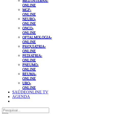
MED.INTERNA-
ONLINE
MGF-
ONLINE
NEURO-
ONLINE
ONCO-
ONLINE
OFTALMOLOGIA-
ONLINE
PSIQUIATRIA-
ONLINE
PEDIATRIA-
ONLINE
PNEUMO-
ONLINE
REUMA-
ONLINE
URO-
ONLINE
SAÚDEONLINE TV
AGENDA
Pesquisar