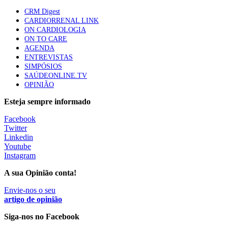
elegíveis para inibidores PD-(L)1
CRM Digest
61 visualizações
CARDIORRENAL LINK
ON CARDIOLOGIA
ON TO CARE
Especialistas defendem mais potássio na alimentação
AGENDA
para ajudar a controlar a hipertensão
ENTREVISTAS
57 visualizações
SIMPÓSIOS
SAÚDEONLINE.TV
OPINIÃO
MAIS NOTÍCIAS
Esteja sempre informado
Facebook
Twitter
Mais de 400 utentes beneficiaram de comparticipação reforçada
Linkedin
para tratamentos de infertilidade na Madeira
Youtube
6 Ago, 2026
|
0 Comments
Instagram
A sua Opinião conta!
Sindicato acusa ULS São João de negar direitos de
Envie-nos o seu
parentalidade aos médicos
artigo de opinião
6 Ago, 2026
|
0 Comments
Siga-nos no Facebook