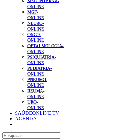
MED.INTERNA-
ONLINE
MGF-
ONLINE
NEURO-
ONLINE
ONCO-
ONLINE
OFTALMOLOGIA-
ONLINE
PSIQUIATRIA-
ONLINE
PEDIATRIA-
ONLINE
PNEUMO-
ONLINE
REUMA-
ONLINE
URO-
ONLINE
SAÚDEONLINE TV
AGENDA
Pesquisar