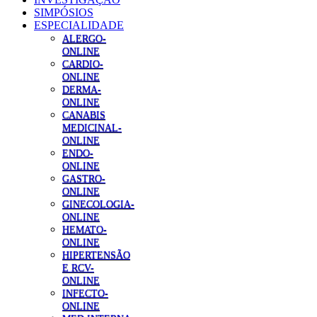
SIMPÓSIOS
ESPECIALIDADE
ALERGO-
ONLINE
CARDIO-
ONLINE
DERMA-
ONLINE
CANABIS
MEDICINAL-
ONLINE
ENDO-
ONLINE
GASTRO-
ONLINE
GINECOLOGIA-
ONLINE
HEMATO-
ONLINE
HIPERTENSÃO
E RCV-
ONLINE
INFECTO-
ONLINE