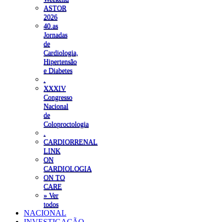
ASTOR
2026
40.as
Jornadas
de
Cardiologia,
Hipertensão
e Diabetes
.
XXXIV
Congresso
Nacional
de
Coloproctologia
.
CARDIORRENAL
LINK
ON
CARDIOLOGIA
ON TO
CARE
» Ver
todos
NACIONAL
INVESTIGAÇÃO