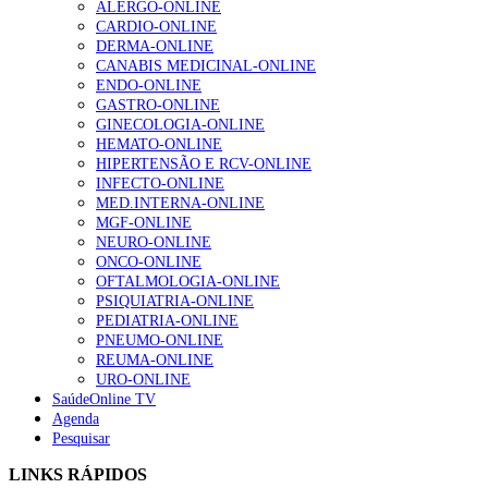
ALERGO-ONLINE
gesto conta e cada profissional faz a diferença”
CARDIO-ONLINE
202 visualizações
DERMA-ONLINE
CANABIS MEDICINAL-ONLINE
ENDO-ONLINE
GASTRO-ONLINE
Alguns milhares de utentes podem ficar sem médico de
GINECOLOGIA-ONLINE
família com nova regras do registo, alerta associação
HEMATO-ONLINE
175 visualizações
HIPERTENSÃO E RCV-ONLINE
INFECTO-ONLINE
MED.INTERNA-ONLINE
MGF-ONLINE
Quase quatro em cada dez doentes com enfarte
NEURO-ONLINE
apresentavam níveis elevados de Lp(a), revela estudo
ONCO-ONLINE
86 visualizações
OFTALMOLOGIA-ONLINE
PSIQUIATRIA-ONLINE
PEDIATRIA-ONLINE
PNEUMO-ONLINE
REUMA-ONLINE
“Os programas de rastreio do cancro do pulmão são
URO-ONLINE
custo-efetivos e representam um investimento
SaúdeOnline TV
sustentável para os sistemas de saúde”
Agenda
66 visualizações
Pesquisar
LINKS RÁPIDOS
Trodelvy aprovado para primeira linha no cancro da