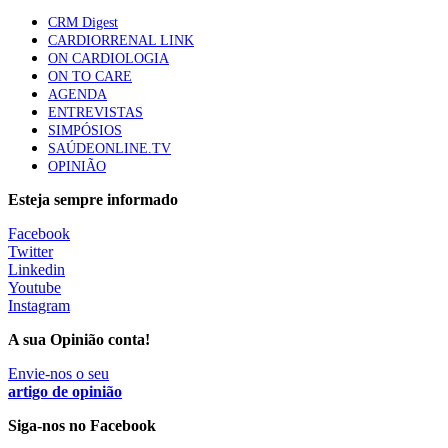
mama triplo negativo metastático em doentes não
CRM Digest
elegíveis para inibidores PD-(L)1
CARDIORRENAL LINK
61 visualizações
ON CARDIOLOGIA
ON TO CARE
AGENDA
Especialistas defendem mais potássio na alimentação
ENTREVISTAS
para ajudar a controlar a hipertensão
SIMPÓSIOS
57 visualizações
SAÚDEONLINE.TV
OPINIÃO
Esteja sempre informado
MAIS NOTÍCIAS
Facebook
Twitter
Linkedin
Sindicato diz que nova carreira de médicos dentistas reforça
Youtube
estabilidade no SNS
Instagram
6 Ago, 2026
|
0 Comments
A sua Opinião conta!
Envie-nos o seu
Mais de 400 utentes beneficiaram de comparticipação reforçada
artigo de opinião
para tratamentos de infertilidade na Madeira
Siga-nos no Facebook
6 Ago, 2026
|
0 Comments