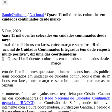
SaudeOnline.pt
/
Nacional
/
Quase 11 mil doentes colocados em
cuidados continuados desde março
15 Out, 2020
Quase 11 mil doentes colocados em cuidados continuados desde
março
E mais de mil idosos em lares, entre março e setembro. Rede
Nacional de Cuidados Continuados Integrados tem dado resposta
"muito positiva", diz uma das coordenadoras
Perto de 11 mil doentes que estavam internados nos hospitais público
foram colocados em unidades de cuidados continuados e mais de mi
idosos em lares, entre março e setembro, para libertar camas no
hospitais.
Os números foram avançados nesta terça-feira por Cristina Caetano
uma das coordenadoras da
Rede Nacional de Cuidados Continuado
Integrados (RNCCI)
na Comissão de Saúde, onde foi ouvid
juntamente com a outra coordenadora, Purificação Gandra, a pedido d
PS para obter esclarecimentos relativamente à rede.