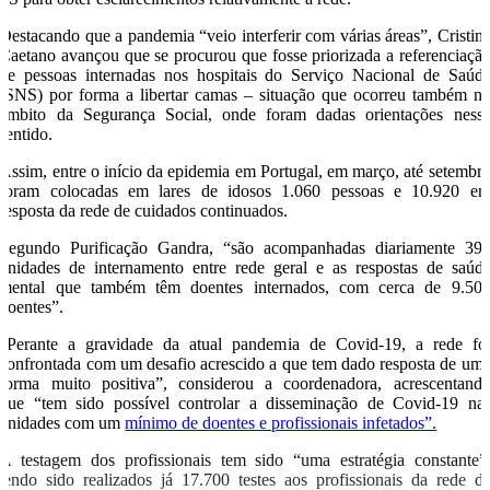
Destacando que a pandemia “veio interferir com várias áreas”, Cristin
Caetano avançou que se procurou que fosse priorizada a referenciaçã
de pessoas internadas nos hospitais do Serviço Nacional de Saúd
(SNS) por forma a libertar camas – situação que ocorreu também n
âmbito da Segurança Social, onde foram dadas orientações ness
sentido.
Assim, entre o início da epidemia em Portugal, em março, até setembr
foram colocadas em lares de idosos 1.060 pessoas e 10.920 e
resposta da rede de cuidados continuados.
Segundo Purificação Gandra, “são acompanhadas diariamente 39
unidades de internamento entre rede geral e as respostas de saúd
mental que também têm doentes internados, com cerca de 9.50
doentes”.
“Perante a gravidade da atual pandemia de Covid-19, a rede fo
confrontada com um desafio acrescido a que tem dado resposta de um
forma muito positiva”, considerou a coordenadora, acrescentand
que “tem sido possível controlar a disseminação de Covid-19 na
unidades com um
mínimo de doentes e profissionais infetados”.
A testagem dos profissionais tem sido “uma estratégia constante”
tendo sido realizados já 17.700 testes aos profissionais da rede d