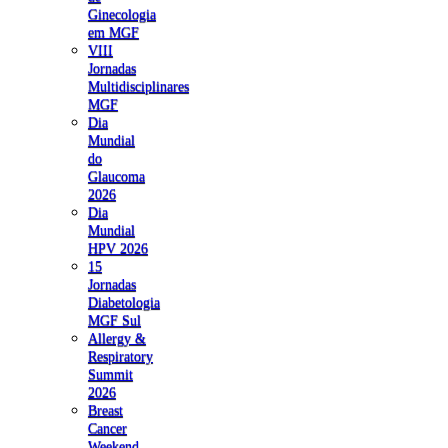
Ginecologia
em MGF
VIII
Jornadas
Multidisciplinares
MGF
Dia
Mundial
do
Glaucoma
2026
Dia
Mundial
HPV 2026
15
Jornadas
Diabetologia
MGF Sul
Allergy &
Respiratory
Summit
2026
Breast
Cancer
Weekend