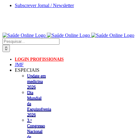
Skip
Subscrever Jornal / Newsletter
to
content
Pesquisar
LOGIN PROFISSIONAIS
JMF
ESPECIAIS
Update em
medicina
2026
Dia
Mundial
da
Esquizofrenia
2026
3.ᵒ
Congresso
Nacional
de