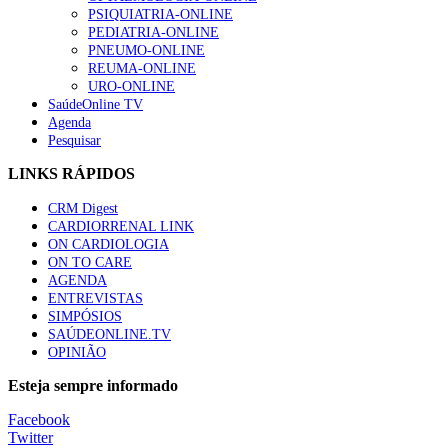
“Os programas de rastreio do cancro do pulmão são custo-ef
PSIQUIATRIA-ONLINE
88 visualizações
PEDIATRIA-ONLINE
PNEUMO-ONLINE
REUMA-ONLINE
URO-ONLINE
SaúdeOnline TV
Agenda
Quase quatro em cada dez doentes com enfarte apresentavam
Pesquisar
86 visualizações
LINKS RÁPIDOS
CRM Digest
CARDIORRENAL LINK
Trodelvy aprovado para primeira linha no cancro da mama tr
ON CARDIOLOGIA
61 visualizações
ON TO CARE
AGENDA
ENTREVISTAS
SIMPÓSIOS
SAÚDEONLINE.TV
MAIS NOTÍCIAS
OPINIÃO
ULS de Coimbra estreia cirurgia endoscópica do ouvido com apo
Esteja sempre informado
7 Ago, 2026
|
0 Comments
Facebook
Twitter