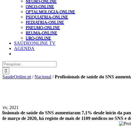
NEURO-ONLINE
ONCO-ONLINE
OFTALMOLOGIA-ONLINE
PSIQUIATRIA-ONLINE
PEDIATRIA-ONLINE
PNEUMO-ONLINE
REUMA-ONLINE
URO-ONLINE
SAÚDEONLINE TV
AGENDA
Pesquisar
SaudeOnline.pt
/
Nacional
/
Profissionais de saúde do SNS aumen
 Fev, 2021
ofissionais de saúde do SNS aumentaram 7,1% desde início da pa
sde março de 2020, há registo de mais de 1109 médicos no SNS e de