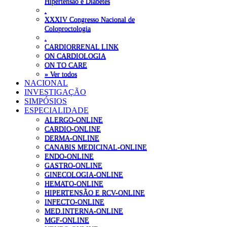
Hipertensão e Diabetes
.
XXXIV Congresso Nacional de
Coloproctologia
.
CARDIORRENAL LINK
ON CARDIOLOGIA
ON TO CARE
» Ver todos
NACIONAL
INVESTIGAÇÃO
SIMPÓSIOS
ESPECIALIDADE
ALERGO-ONLINE
CARDIO-ONLINE
DERMA-ONLINE
CANABIS MEDICINAL-ONLINE
ENDO-ONLINE
GASTRO-ONLINE
GINECOLOGIA-ONLINE
HEMATO-ONLINE
HIPERTENSÃO E RCV-ONLINE
INFECTO-ONLINE
MED.INTERNA-ONLINE
MGF-ONLINE