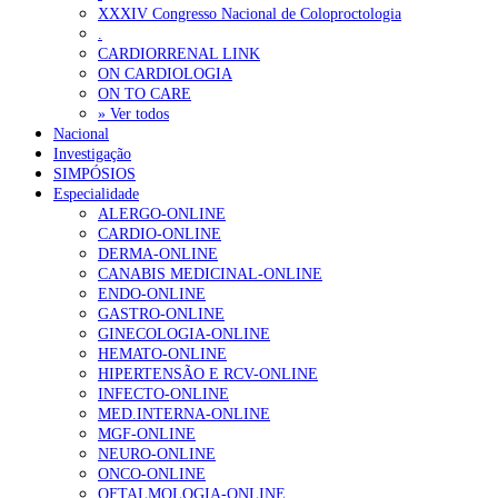
XXXIV Congresso Nacional de Coloproctologia
Estudantes de Medicina representados na 79.ª World Health Assem
.
CARDIORRENAL LINK
ON CARDIOLOGIA
OTÍCIAS MAIS LIDAS
ON TO CARE
» Ver todos
Nacional
Enfermagem Forense. “Da urgência ao tribunal, cada gesto c
Investigação
202 visualizações
SIMPÓSIOS
Especialidade
ALERGO-ONLINE
CARDIO-ONLINE
DERMA-ONLINE
Alguns milhares de utentes podem ficar sem médico de famíl
CANABIS MEDICINAL-ONLINE
155 visualizações
ENDO-ONLINE
GASTRO-ONLINE
GINECOLOGIA-ONLINE
HEMATO-ONLINE
HIPERTENSÃO E RCV-ONLINE
1.º Episódio do Podcast “Frequência Cardio – Sintoniza-te 
INFECTO-ONLINE
94 visualizações
MED.INTERNA-ONLINE
MGF-ONLINE
NEURO-ONLINE
ONCO-ONLINE
OFTALMOLOGIA-ONLINE