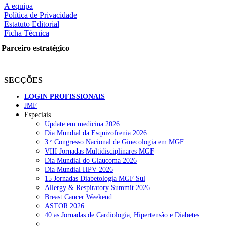
A equipa
Política de Privacidade
Estatuto Editorial
Ficha Técnica
rtilhe nas redes sociais:
Parceiro estratégico
SECÇÕES
LOGIN PROFISSIONAIS
JMF
squisar
Especiais
Update em medicina 2026
Dia Mundial da Esquizofrenia 2026
OTÍCIAS RECENTES
3.ᵒ Congresso Nacional de Ginecologia em MGF
VIII Jornadas Multidisciplinares MGF
Dia Mundial do Glaucoma 2026
ULS de Coimbra estreia cirurgia endoscópica do ouvido com apoio
Dia Mundial HPV 2026
15 Jornadas Diabetologia MGF Sul
Enfermeiros exigem esclarecimentos sobre eventual gestão privad
Allergy & Respiratory Summit 2026
Breast Cancer Weekend
Ordem dos Médicos alerta para riscos no novo sistema de acesso a c
ASTOR 2026
40.as Jornadas de Cardiologia, Hipertensão e Diabetes
Portugal está a formar os médicos de que precisa?
6 de Agosto, 202
.