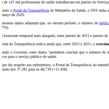
is de 147 mil profissionais de saúde trabalhavam em janeiro no Serviç
gundo o
Portal da Transparência
do Ministério da Saúde, o SNS tinha a
 março de 2020.
 mesmos dados adiantam que, no mesmo período, o número de
médic
6,7%).
m horizonte temporal mais alargado, entre janeiro de 2015 e janeiro d
Portal da Transparência indica ainda que, entre 2015 e 2021, o
crescim
gundo o Governo, estes dados “permitem concluir que o número de méd
ínicos para o serviço público de saúde.
 que diz respeito aos enfermeiros, o Portal da Transparência do minis
ssando dos 37.281 para os 48.739 (+11.458)