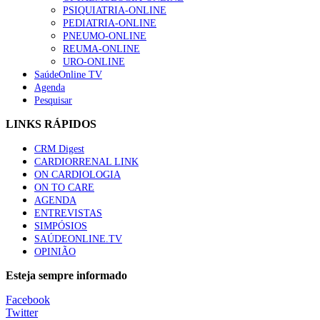
PSIQUIATRIA-ONLINE
Trodelvy aprovado para primeira linha no cancro da mama tr
PEDIATRIA-ONLINE
61 visualizações
PNEUMO-ONLINE
REUMA-ONLINE
URO-ONLINE
SaúdeOnline TV
Agenda
Pesquisar
LINKS RÁPIDOS
CRM Digest
CARDIORRENAL LINK
ON CARDIOLOGIA
ON TO CARE
AGENDA
ENTREVISTAS
SIMPÓSIOS
SAÚDEONLINE.TV
OPINIÃO
Esteja sempre informado
Facebook
Twitter