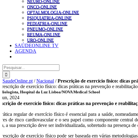
NEURO-ONLINE
ONCO-ONLINE
OFTALMOLOGIA-ONLINE
PSIQUIATRIA-ONLINE
PEDIATRIA-ONLINE
PNEUMO-ONLINE
REUMA-ONLINE
URO-ONLINE
SAÚDEONLINE TV
AGENDA
Pesquisar
SaudeOnline.pt
/
Nacional
/
Prescrição de exercício físico: dicas p
diologista, Hospital da Luz Lisboa/NOVA Medical School
 Jun, 2024
escrição de exercício físico: dicas práticas na prevenção e reabilit
prática regular de exercício físico é essencial para a saúde, nomeadame
tores de risco cardiovascular e o seu papel como componente central do
da, a sua prescrição deve ser individualizada, sobretudo na presença de
prescrição de exercício físico pode ser baseada em várias metodologias,