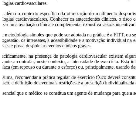
tologias cardiovasculares.
ra além do contexto específico da otimização do rendimento desportiv
tologias cardiovasculares. Conhecer os antecedentes clínicos, o risco c
alizar uma avaliação clínica e complementar exaustiva
versus
incentivar 
a metodologia simples que pode ser adotada na prática é a FITT, ou seja
progressão, os interesses, a acessibilidade e a motivação individual na
is este possa despoletar eventos clínicos graves.
pecificamente, na presença de patologia cardiovascular existem algum
levante a controlar, neste contexto, a intensidade de exercício. Esta
rdíaca (em repouso ou durante o esforço) ou, principalmente, usando dad
 suma, recomendar a prática regular de exercício físico deverá constit
risco, a definição de eventuais restrições e a prescrição individualizada
essencial que o médico se constitua um agente de mudança para que a soc