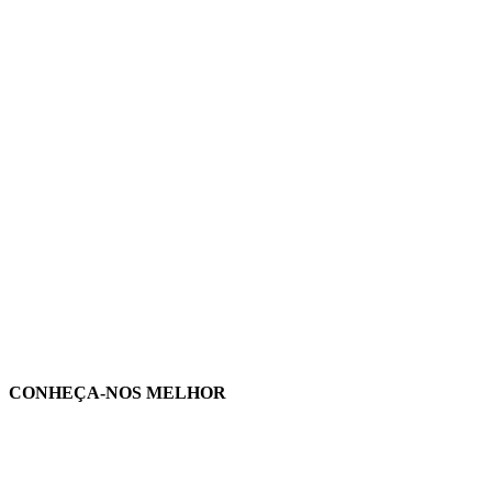
CONHEÇA-NOS MELHOR
rtilhe nas redes sociais: