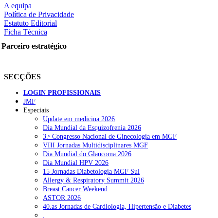
squisar
A equipa
Política de Privacidade
Estatuto Editorial
Ficha Técnica
OTÍCIAS RECENTES
Parceiro estratégico
Quase 11.900 jovens recorreram aos cheques psicólogo e nutricioni
SECÇÕES
ULS de Coimbra estreia cirurgia endoscópica do ouvido com apoio
LOGIN PROFISSIONAIS
Enfermeiros exigem esclarecimentos sobre eventual gestão privad
JMF
Especiais
Ordem dos Médicos alerta para riscos no novo sistema de acesso a c
Update em medicina 2026
Dia Mundial da Esquizofrenia 2026
Portugal está a formar os médicos de que precisa?
6 de Agosto, 202
3.ᵒ Congresso Nacional de Ginecologia em MGF
VIII Jornadas Multidisciplinares MGF
Dia Mundial do Glaucoma 2026
OTÍCIAS MAIS LIDAS
Dia Mundial HPV 2026
15 Jornadas Diabetologia MGF Sul
Allergy & Respiratory Summit 2026
Enfermagem Forense. “Da urgência ao tribunal, cada gesto c
Breast Cancer Weekend
203 visualizações
ASTOR 2026
40.as Jornadas de Cardiologia, Hipertensão e Diabetes
.