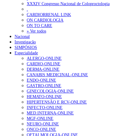
XXXIV Congresso Nacional de Coloproctologia
.
1.º Episódio do Podcast “Frequência Cardio – Sintoniza-te 
CARDIORRENAL LINK
202 visualizações
ON CARDIOLOGIA
ON TO CARE
» Ver todos
Nacional
Investigação
Alguns milhares de utentes podem ficar sem médico de famíl
SIMPÓSIOS
160 visualizações
Especialidade
ALERGO-ONLINE
CARDIO-ONLINE
DERMA-ONLINE
CANABIS MEDICINAL-ONLINE
“Os programas de rastreio do cancro do pulmão são custo-ef
ENDO-ONLINE
94 visualizações
GASTRO-ONLINE
GINECOLOGIA-ONLINE
HEMATO-ONLINE
HIPERTENSÃO E RCV-ONLINE
INFECTO-ONLINE
Quase quatro em cada dez doentes com enfarte apresentavam
MED.INTERNA-ONLINE
88 visualizações
MGF-ONLINE
NEURO-ONLINE
ONCO-ONLINE
OFTALMOLOGIA-ONLINE