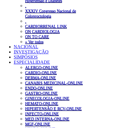
Hipertensão e Diabetes
.
XXXIV Congresso Nacional de
Coloproctologia
.
CARDIORRENAL LINK
ON CARDIOLOGIA
ON TO CARE
» Ver todos
NACIONAL
INVESTIGAÇÃO
SIMPÓSIOS
ESPECIALIDADE
ALERGO-ONLINE
CARDIO-ONLINE
DERMA-ONLINE
CANABIS MEDICINAL-ONLINE
ENDO-ONLINE
GASTRO-ONLINE
GINECOLOGIA-ONLINE
HEMATO-ONLINE
HIPERTENSÃO E RCV-ONLINE
INFECTO-ONLINE
MED.INTERNA-ONLINE
MGF-ONLINE