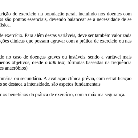
crição de exercício na população geral, incluindo nos doentes com
dos são pontos essenciais, devendo balancear-se a necessidade de se
ísica.
e exercício. Para além destas variáveis, deve ser também valorizada
ições clínicas que possam agravar com a prática de exercício ou nas
udo no caso de doenças graves ou instáveis, sendo a variável mais
 menos objetivos, desde o
talk test
, fórmulas baseadas na frequência
es anaeróbios).
mária ou secundária. A avaliação clínica prévia, com estratificação
is se destaca a intensidade, são aspetos fundamentais.
er os benefícios da prática de exercício, com a máxima segurança.