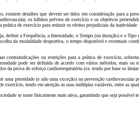
o, existem detalhes que devem ser tidos em consideração para a pres
ardiovascular, os hábitos prévios de exercício e os objetivos pretendi
a prática de exercício para reduzir os efeitos prejudiciais da inatividade f
, definir a Frequência, a Intensidade, o Tempo (ou duração) e o Tipo d
 escolha da modalidade desportiva, o tempo disponível e eventuais cond
as contraindicações ou restrições para a prática de exercício, sobret
 intensidade pode ser definida de acordo com vários métodos, mais ou
os da prova de esforço cardiorrespiratória (
ex.
tendo por base os limiar
uir uma prioridade (e não uma exceção) na prevenção cardiovascular pri
 de exercício, tendo em atenção as suas múltiplas variáveis, entre as qua
iedade se torne fisicamente mais ativa, garantindo que seja possível t