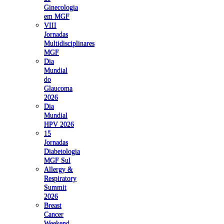
Ginecologia
em MGF
VIII
Jornadas
Multidisciplinares
MGF
Dia
Mundial
do
Glaucoma
2026
Dia
Mundial
HPV 2026
15
Jornadas
Diabetologia
MGF Sul
Allergy &
Respiratory
Summit
2026
Breast
Cancer
Weekend