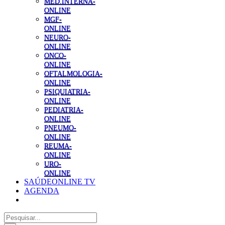
MED.INTERNA-
ONLINE
MGF-
ONLINE
NEURO-
ONLINE
ONCO-
ONLINE
OFTALMOLOGIA-
ONLINE
PSIQUIATRIA-
ONLINE
PEDIATRIA-
ONLINE
PNEUMO-
ONLINE
REUMA-
ONLINE
URO-
ONLINE
SAÚDEONLINE TV
AGENDA
Pesquisar