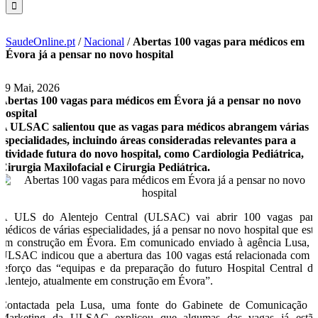
SaudeOnline.pt
/
Nacional
/
Abertas 100 vagas para médicos em
Évora já a pensar no novo hospital
29 Mai, 2026
Abertas 100 vagas para médicos em Évora já a pensar no novo
hospital
A ULSAC salientou que as vagas para médicos abrangem várias
especialidades, incluindo áreas consideradas relevantes para a
atividade futura do novo hospital, como Cardiologia Pediátrica,
Cirurgia Maxilofacial e Cirurgia Pediátrica.
A ULS do Alentejo Central (ULSAC) vai abrir 100 vagas par
médicos de várias especialidades, já a pensar no novo hospital que est
em construção em Évora. Em comunicado enviado à agência Lusa, 
ULSAC indicou que a abertura das 100 vagas está relacionada com 
reforço das “equipas e da preparação do futuro Hospital Central d
Alentejo, atualmente em construção em Évora”.
Contactada pela Lusa, uma fonte do Gabinete de Comunicação 
Marketing da ULSAC explicou que algumas das vagas já estã