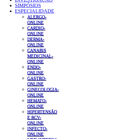
SIMPÓSIOS
ESPECIALIDADE
ALERGO-
ONLINE
CARDIO-
ONLINE
DERMA-
ONLINE
CANABIS
MEDICINAL-
ONLINE
ENDO-
ONLINE
GASTRO-
ONLINE
GINECOLOGIA-
ONLINE
HEMATO-
ONLINE
HIPERTENSÃO
E RCV-
ONLINE
INFECTO-
ONLINE