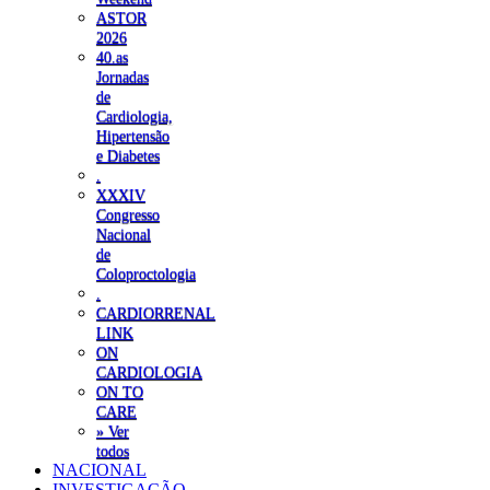
ASTOR
2026
40.as
Jornadas
de
Cardiologia,
Hipertensão
e Diabetes
.
XXXIV
Congresso
Nacional
de
Coloproctologia
.
CARDIORRENAL
LINK
ON
CARDIOLOGIA
ON TO
CARE
» Ver
todos
NACIONAL
INVESTIGAÇÃO