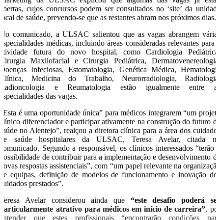
abertas, cujos concursos podem ser consultados no ‘site’ da unidad
local de saúde, prevendo-se que as restantes abram nos próximos dias.
No comunicado, a ULSAC salientou que as vagas abrangem vária
especialidades médicas, incluindo áreas consideradas relevantes para 
atividade futura do novo hospital, como Cardiologia Pediátrica
Cirurgia Maxilofacial e Cirurgia Pediátrica, Dermatovenereologia
Doenças Infeciosas, Estomatologia, Genética Médica, Hematologi
Clínica, Medicina do Trabalho, Neurorradiologia, Radiologia
Radioncologia e Reumatologia estão igualmente entre a
especialidades das vagas.
“Esta é uma oportunidade única” para médicos integrarem “um projet
clínico diferenciador e participar ativamente na construção do futuro d
saúde no Alentejo”, realçou a diretora clínica para a área dos cuidado
de saúde hospitalares da ULSAC, Teresa Avelar, citada n
comunicado. Segundo a responsável, os clínicos interessados “terão 
possibilidade de contribuir para a implementação e desenvolvimento d
novas respostas assistenciais”, com “um papel relevante na organizaçã
de equipas, definição de modelos de funcionamento e inovação do
cuidados prestados”.
Teresa Avelar considerou ainda que
“este desafio poderá se
particularmente atrativo para médicos em início de carreira”
, po
entender que estes profissionais “encontrarão condições par