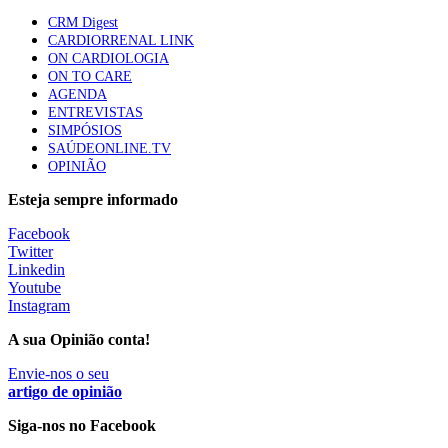
1.º Episódio do Podcast “Frequência Cardio – Sintoniza
CRM Digest
te na Insuficiência Cardíaca” da Bayer
CARDIORRENAL LINK
58 visualizações
ON CARDIOLOGIA
ON TO CARE
AGENDA
ENTREVISTAS
Canábis medicinal e saúde mental
SIMPÓSIOS
53 visualizações
SAÚDEONLINE.TV
OPINIÃO
Esteja sempre informado
MAIS NOTÍCIAS
Facebook
Twitter
Linkedin
Youtube
Plataforma criada por estudantes apoia famílias após
Instagram
diagnóstico de demência
5 Ago, 2026
|
0 Comments
A sua Opinião conta!
Envie-nos o seu
artigo de opinião
ULS Alto Alentejo e IPO de Lisboa reforçam cooperação em
Oncologia, formação e investigação
Siga-nos no Facebook
5 Ago, 2026
|
0 Comments