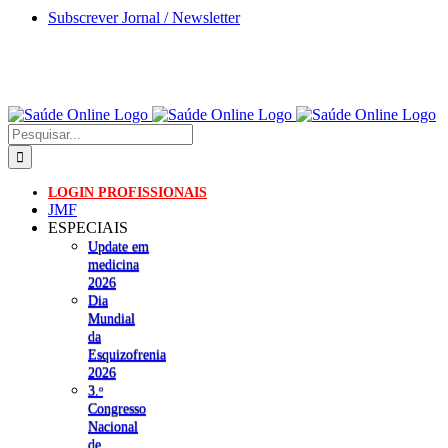
Skip
Subscrever Jornal / Newsletter
to
content
Pesquisar
LOGIN PROFISSIONAIS
JMF
ESPECIAIS
Update em
medicina
2026
Dia
Mundial
da
Esquizofrenia
2026
3.ᵒ
Congresso
Nacional
de