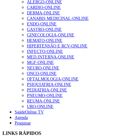
ALERGO-ONLINE
Enfermagem Forense. “Da urgência ao tribunal, cada
CARDIO-ONLINE
gesto conta e cada profissional faz a diferença”
DERMA-ONLINE
202 visualizações
CANABIS MEDICINAL-ONLINE
ENDO-ONLINE
GASTRO-ONLINE
GINECOLOGIA-ONLINE
Alguns milhares de utentes podem ficar sem médico de
HEMATO-ONLINE
família com nova regras do registo, alerta associação
HIPERTENSÃO E RCV-ONLINE
167 visualizações
INFECTO-ONLINE
MED.INTERNA-ONLINE
MGF-ONLINE
NEURO-ONLINE
Quase quatro em cada dez doentes com enfarte
ONCO-ONLINE
apresentavam níveis elevados de Lp(a), revela estudo
OFTALMOLOGIA-ONLINE
84 visualizações
PSIQUIATRIA-ONLINE
PEDIATRIA-ONLINE
PNEUMO-ONLINE
REUMA-ONLINE
URO-ONLINE
Trodelvy aprovado para primeira linha no cancro da
SaúdeOnline TV
mama triplo negativo metastático em doentes não
Agenda
elegíveis para inibidores PD-(L)1
Pesquisar
58 visualizações
LINKS RÁPIDOS