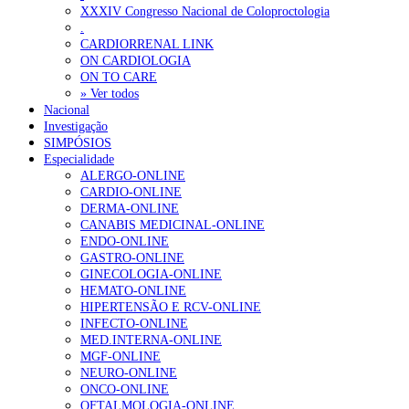
Ordem dos Médicos alerta para riscos no novo sistema de acesso a c
XXXIV Congresso Nacional de Coloproctologia
.
Portugal está a formar os médicos de que precisa?
6 de Agosto, 202
CARDIORRENAL LINK
ON CARDIOLOGIA
ON TO CARE
OTÍCIAS MAIS LIDAS
» Ver todos
Nacional
Investigação
Enfermagem Forense. “Da urgência ao tribunal, cada gesto c
SIMPÓSIOS
203 visualizações
Especialidade
ALERGO-ONLINE
CARDIO-ONLINE
DERMA-ONLINE
CANABIS MEDICINAL-ONLINE
1.º Episódio do Podcast “Frequência Cardio – Sintoniza-te 
ENDO-ONLINE
169 visualizações
GASTRO-ONLINE
GINECOLOGIA-ONLINE
HEMATO-ONLINE
HIPERTENSÃO E RCV-ONLINE
INFECTO-ONLINE
Alguns milhares de utentes podem ficar sem médico de famíl
MED.INTERNA-ONLINE
132 visualizações
MGF-ONLINE
NEURO-ONLINE
ONCO-ONLINE
OFTALMOLOGIA-ONLINE