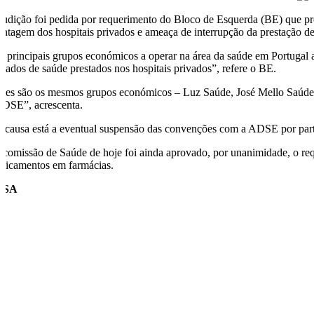
audição foi pedida por requerimento do Bloco de Esquerda (BE) que p
antagem dos hospitais privados e ameaça de interrupção da prestação de
s principais grupos económicos a operar na área da saúde em Portugal 
idados de saúde prestados nos hospitais privados”, refere o BE.
stes são os mesmos grupos económicos – Luz Saúde, José Mello Saúde, 
ADSE”, acrescenta.
 causa está a eventual suspensão das convenções com a ADSE por parte
 comissão de Saúde de hoje foi ainda aprovado, por unanimidade, o re
dicamentos em farmácias.
USA