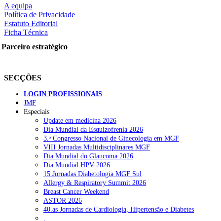
A equipa
Política de Privacidade
Estatuto Editorial
Ficha Técnica
rtilhe nas redes sociais:
Parceiro estratégico
SECÇÕES
LOGIN PROFISSIONAIS
JMF
Especiais
squisar
Update em medicina 2026
Dia Mundial da Esquizofrenia 2026
3.ᵒ Congresso Nacional de Ginecologia em MGF
OTÍCIAS RECENTES
VIII Jornadas Multidisciplinares MGF
Dia Mundial do Glaucoma 2026
Dia Mundial HPV 2026
Quase 11.900 jovens recorreram aos cheques psicólogo e nutricioni
15 Jornadas Diabetologia MGF Sul
Allergy & Respiratory Summit 2026
ULS de Coimbra estreia cirurgia endoscópica do ouvido com apoio
Breast Cancer Weekend
ASTOR 2026
Enfermeiros exigem esclarecimentos sobre eventual gestão privad
40.as Jornadas de Cardiologia, Hipertensão e Diabetes
.