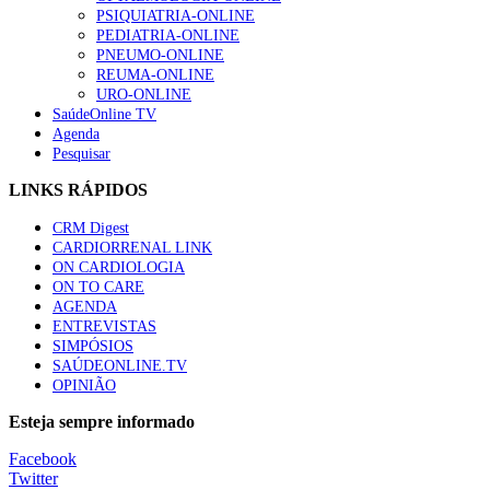
PSIQUIATRIA-ONLINE
“Os programas de rastreio do cancro do pulmão são custo-ef
PEDIATRIA-ONLINE
93 visualizações
PNEUMO-ONLINE
REUMA-ONLINE
URO-ONLINE
SaúdeOnline TV
Agenda
Pesquisar
Quase quatro em cada dez doentes com enfarte apresentavam
87 visualizações
LINKS RÁPIDOS
CRM Digest
CARDIORRENAL LINK
ON CARDIOLOGIA
Trodelvy aprovado para primeira linha no cancro da mama tr
ON TO CARE
61 visualizações
AGENDA
ENTREVISTAS
SIMPÓSIOS
SAÚDEONLINE.TV
OPINIÃO
MAIS NOTÍCIAS
Esteja sempre informado
Quase 11.900 jovens recorreram aos cheques psicólogo e nutricio
Facebook
7 Ago, 2026
|
0 Comments
Twitter