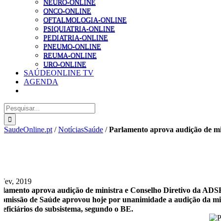
NEURO-ONLINE
ONCO-ONLINE
OFTALMOLOGIA-ONLINE
PSIQUIATRIA-ONLINE
PEDIATRIA-ONLINE
PNEUMO-ONLINE
REUMA-ONLINE
URO-ONLINE
SAÚDEONLINE TV
AGENDA
Pesquisar
SaudeOnline.pt
/
NotíciasSaúde
/
Parlamento aprova audição de mi
 Fev, 2019
rlamento aprova audição de ministra e Conselho Diretivo da ADS
comissão de Saúde aprovou hoje por unanimidade a audição da min
neficiários do subsistema, segundo o BE.