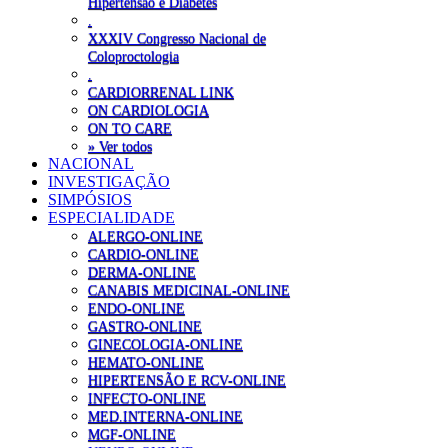
Hipertensão e Diabetes
.
XXXIV Congresso Nacional de
Coloproctologia
.
CARDIORRENAL LINK
ON CARDIOLOGIA
ON TO CARE
» Ver todos
NACIONAL
INVESTIGAÇÃO
SIMPÓSIOS
ESPECIALIDADE
ALERGO-ONLINE
CARDIO-ONLINE
DERMA-ONLINE
CANABIS MEDICINAL-ONLINE
ENDO-ONLINE
GASTRO-ONLINE
GINECOLOGIA-ONLINE
HEMATO-ONLINE
HIPERTENSÃO E RCV-ONLINE
INFECTO-ONLINE
MED.INTERNA-ONLINE
MGF-ONLINE