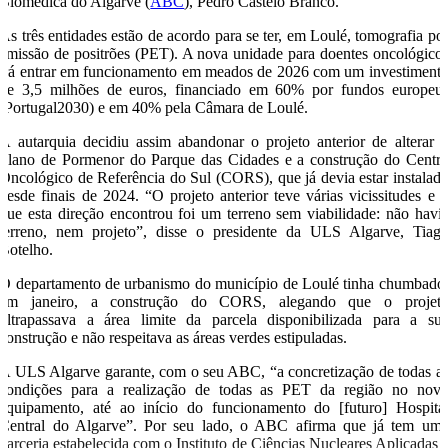
Biomédica do Algarve (
ABC
), Pedro Castelo Branco.
As três entidades estão de acordo para se ter, em Loulé, tomografia po
emissão de positrões (PET). A nova unidade para doentes oncológico
irá entrar em funcionamento em meados de 2026 com um investiment
de 3,5 milhões de euros, financiado em 60% por fundos europeu
(Portugal2030) e em 40% pela Câmara de Loulé.
A autarquia decidiu assim abandonar o projeto anterior de alterar 
Plano de Pormenor do Parque das Cidades e a construção do Centr
Oncológico de Referência do Sul (CORS), que já devia estar instalad
desde finais de 2024. “O projeto anterior teve várias vicissitudes e 
que esta direção encontrou foi um terreno sem viabilidade: não havi
terreno, nem projeto”, disse o presidente da ULS Algarve, Tiag
Botelho.
O departamento de urbanismo do município de Loulé tinha chumbado
em janeiro, a construção do CORS, alegando que o projet
ultrapassava a área limite da parcela disponibilizada para a su
construção e não respeitava as áreas verdes estipuladas.
A ULS Algarve garante, com o seu ABC, “a concretização de todas a
condições para a realização de todas as PET da região no nov
equipamento, até ao início do funcionamento do [futuro] Hospita
Central do Algarve”. Por seu lado, o ABC afirma que já tem um
parceria estabelecida com o Instituto de Ciências Nucleares Aplicadas 