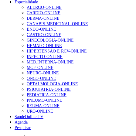
Especialidade
ALERGO-ONLINE
Enfermagem Forense. “Da urgência ao tribunal, cada
CARDIO-ONLINE
gesto conta e cada profissional faz a diferença”
DERMA-ONLINE
202 visualizações
CANABIS MEDICINAL-ONLINE
ENDO-ONLINE
GASTRO-ONLINE
GINECOLOGIA-ONLINE
Alguns milhares de utentes podem ficar sem médico de
HEMATO-ONLINE
família com nova regras do registo, alerta associação
HIPERTENSÃO E RCV-ONLINE
155 visualizações
INFECTO-ONLINE
MED.INTERNA-ONLINE
MGF-ONLINE
NEURO-ONLINE
1.º Episódio do Podcast “Frequência Cardio – Sintoniza
ONCO-ONLINE
te na Insuficiência Cardíaca” da Bayer
OFTALMOLOGIA-ONLINE
99 visualizações
PSIQUIATRIA-ONLINE
PEDIATRIA-ONLINE
PNEUMO-ONLINE
REUMA-ONLINE
URO-ONLINE
“Os programas de rastreio do cancro do pulmão são
SaúdeOnline TV
custo-efetivos e representam um investimento
Agenda
sustentável para os sistemas de saúde”
Pesquisar
88 visualizações