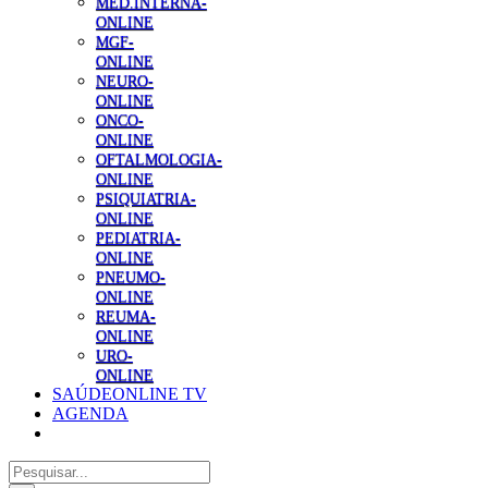
MED.INTERNA-
ONLINE
MGF-
ONLINE
NEURO-
ONLINE
ONCO-
ONLINE
OFTALMOLOGIA-
ONLINE
PSIQUIATRIA-
ONLINE
PEDIATRIA-
ONLINE
PNEUMO-
ONLINE
REUMA-
ONLINE
URO-
ONLINE
SAÚDEONLINE TV
AGENDA
Pesquisar