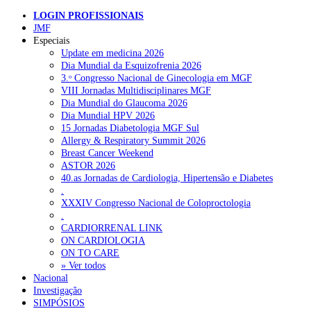
LOGIN PROFISSIONAIS
Pesquisar
JMF
Especiais
Update em medicina 2026
Dia Mundial da Esquizofrenia 2026
NOTÍCIAS RECENTES
3.ᵒ Congresso Nacional de Ginecologia em MGF
VIII Jornadas Multidisciplinares MGF
Quase 11.900 jovens recorreram aos cheques psicólogo e
Dia Mundial do Glaucoma 2026
nutricionista no primeiro mês
7 de Agosto, 2026
Dia Mundial HPV 2026
15 Jornadas Diabetologia MGF Sul
ULS de Coimbra estreia cirurgia endoscópica do ouvido com
Allergy & Respiratory Summit 2026
apoio robótico em Portugal
7 de Agosto, 2026
Breast Cancer Weekend
ASTOR 2026
Enfermeiros exigem esclarecimentos sobre eventual gestão
40.as Jornadas de Cardiologia, Hipertensão e Diabetes
privada da ULS do Algarve
7 de Agosto, 2026
.
XXXIV Congresso Nacional de Coloproctologia
Ordem dos Médicos alerta para riscos no novo sistema de acesso
.
a consultas e cirurgias
7 de Agosto, 2026
CARDIORRENAL LINK
ON CARDIOLOGIA
Portugal está a formar os médicos de que precisa?
6 de Agosto,
ON TO CARE
2026
» Ver todos
Nacional
Investigação
SIMPÓSIOS
NOTÍCIAS MAIS LIDAS