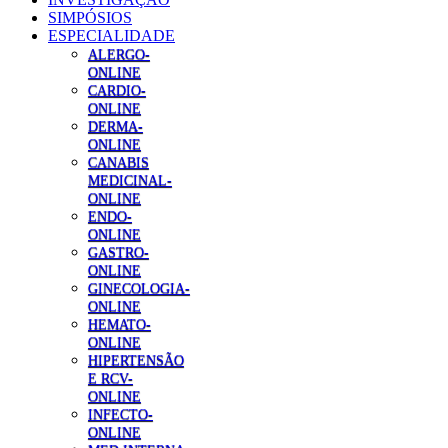
SIMPÓSIOS
ESPECIALIDADE
ALERGO-
ONLINE
CARDIO-
ONLINE
DERMA-
ONLINE
CANABIS
MEDICINAL-
ONLINE
ENDO-
ONLINE
GASTRO-
ONLINE
GINECOLOGIA-
ONLINE
HEMATO-
ONLINE
HIPERTENSÃO
E RCV-
ONLINE
INFECTO-
ONLINE