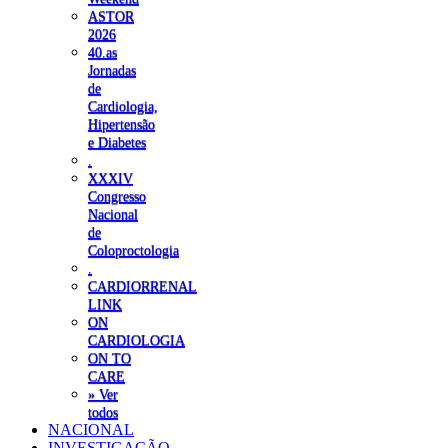
ASTOR
2026
40.as
Jornadas
de
Cardiologia,
Hipertensão
e Diabetes
.
XXXIV
Congresso
Nacional
de
Coloproctologia
.
CARDIORRENAL
LINK
ON
CARDIOLOGIA
ON TO
CARE
» Ver
todos
NACIONAL
INVESTIGAÇÃO