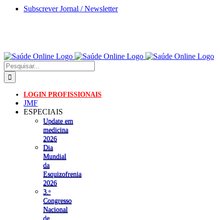
Skip
Subscrever Jornal / Newsletter
to
content
Pesquisar
LOGIN PROFISSIONAIS
JMF
ESPECIAIS
Update em
medicina
2026
Dia
Mundial
da
Esquizofrenia
2026
3.ᵒ
Congresso
Nacional
de