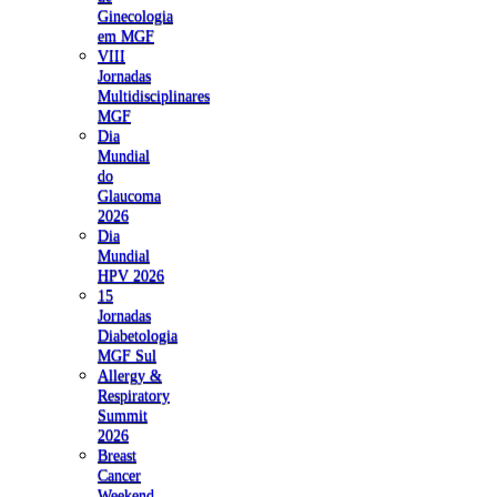
Ginecologia
em MGF
VIII
Jornadas
Multidisciplinares
MGF
Dia
Mundial
do
Glaucoma
2026
Dia
Mundial
HPV 2026
15
Jornadas
Diabetologia
MGF Sul
Allergy &
Respiratory
Summit
2026
Breast
Cancer
Weekend