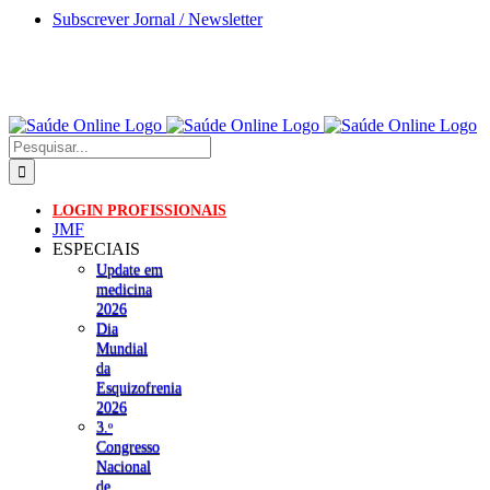
Skip
Subscrever Jornal / Newsletter
to
content
Pesquisar
LOGIN PROFISSIONAIS
JMF
ESPECIAIS
Update em
medicina
2026
Dia
Mundial
da
Esquizofrenia
2026
3.ᵒ
Congresso
Nacional
de