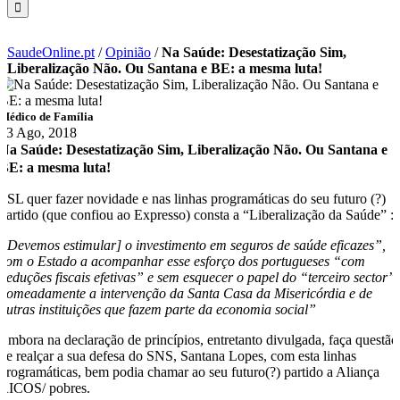
SaudeOnline.pt
/
Opinião
/
Na Saúde: Desestatização Sim,
Liberalização Não. Ou Santana e BE: a mesma luta!
Médico de Família
23 Ago, 2018
Na Saúde: Desestatização Sim, Liberalização Não. Ou Santana e
BE: a mesma luta!
PSL quer fazer novidade e nas linhas programáticas do seu futuro (?)
partido (que confiou ao Expresso) consta a “Liberalização da Saúde” :
“Devemos estimular] o investimento em seguros de saúde eficazes”,
com o Estado a acompanhar esse esforço dos portugueses “com
deduções fiscais efetivas” e sem
esquecer o papel do “terceiro sector”,
nomeadamente a intervenção da Santa Casa da Misericórdia e de
outras instituições que fazem parte da economia social”
Embora na declaração de princípios, entretanto divulgada, faça questão
de realçar a sua defesa do SNS, Santana Lopes, com esta linhas
programáticas, bem podia chamar ao seu futuro(?) partido a Aliança
RICOS/ pobres.