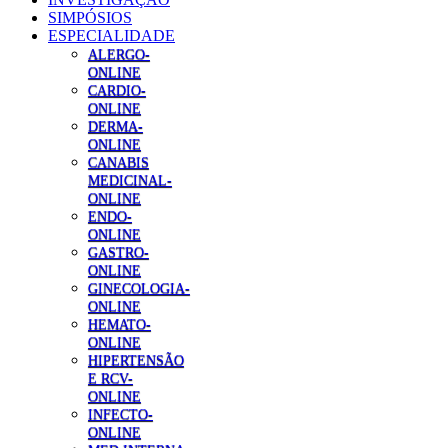
SIMPÓSIOS
ESPECIALIDADE
ALERGO-
ONLINE
CARDIO-
ONLINE
DERMA-
ONLINE
CANABIS
MEDICINAL-
ONLINE
ENDO-
ONLINE
GASTRO-
ONLINE
GINECOLOGIA-
ONLINE
HEMATO-
ONLINE
HIPERTENSÃO
E RCV-
ONLINE
INFECTO-
ONLINE