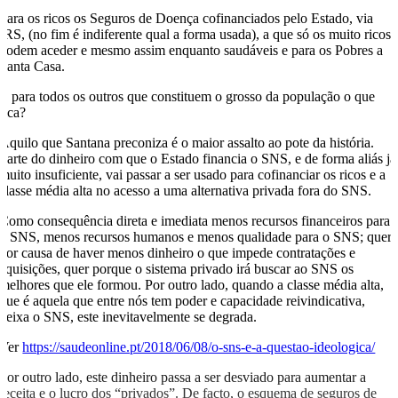
Para os ricos os Seguros de Doença cofinanciados pelo Estado, via
IRS, (no fim é indiferente qual a forma usada), a que só os muito ricos
podem aceder e mesmo assim enquanto saudáveis e para os Pobres a
Santa Casa.
E para todos os outros que constituem o grosso da população o que
fica?
Aquilo que Santana preconiza é o maior assalto ao pote da história.
Parte do dinheiro com que o Estado financia o SNS, e de forma aliás já
muito insuficiente, vai passar a ser usado para cofinanciar os ricos e a
classe média alta no acesso a uma alternativa privada fora do SNS.
Como consequência direta e imediata menos recursos financeiros para
o SNS, menos recursos humanos e menos qualidade para o SNS; quer
por causa de haver menos dinheiro o que impede contratações e
aquisições, quer porque o sistema privado irá buscar ao SNS os
melhores que ele formou. Por outro lado, quando a classe média alta,
que é aquela que entre nós tem poder e capacidade reivindicativa,
deixa o SNS, este inevitavelmente se degrada.
Ver
https://saudeonline.pt/2018/06/08/o-sns-e-a-questao-ideologica/
Por outro lado, este dinheiro passa a ser desviado para aumentar a
receita e o lucro dos “privados”. De facto, o esquema de seguros de