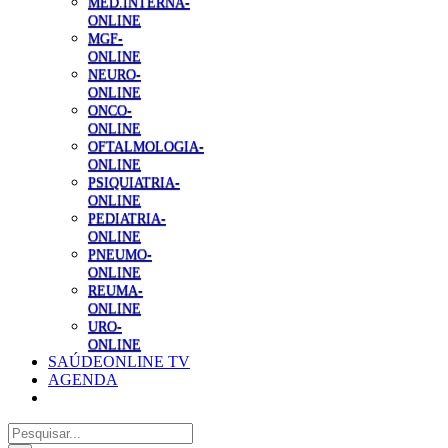
MED.INTERNA-
ONLINE
MGF-
ONLINE
NEURO-
ONLINE
ONCO-
ONLINE
OFTALMOLOGIA-
ONLINE
PSIQUIATRIA-
ONLINE
PEDIATRIA-
ONLINE
PNEUMO-
ONLINE
REUMA-
ONLINE
URO-
ONLINE
SAÚDEONLINE TV
AGENDA
Pesquisar