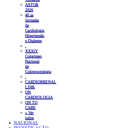
ASTOR
2026
40.as
Jornadas
de
Cardiologia,
Hipertensão
e Diabetes
.
XXXIV
Congresso
Nacional
de
Coloproctologia
.
CARDIORRENAL
LINK
ON
CARDIOLOGIA
ON TO
CARE
» Ver
todos
NACIONAL
INVESTIGAÇÃO