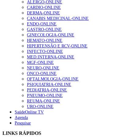
ALERGO-ONLINE
Enfermagem Forense. “Da urgência ao tribunal, cada
CARDIO-ONLINE
gesto conta e cada profissional faz a diferença”
DERMA-ONLINE
202 visualizações
CANABIS MEDICINAL-ONLINE
ENDO-ONLINE
GASTRO-ONLINE
GINECOLOGIA-ONLINE
Alguns milhares de utentes podem ficar sem médico de
HEMATO-ONLINE
família com nova regras do registo, alerta associação
HIPERTENSÃO E RCV-ONLINE
155 visualizações
INFECTO-ONLINE
MED.INTERNA-ONLINE
MGF-ONLINE
NEURO-ONLINE
1.º Episódio do Podcast “Frequência Cardio – Sintoniza
ONCO-ONLINE
te na Insuficiência Cardíaca” da Bayer
OFTALMOLOGIA-ONLINE
99 visualizações
PSIQUIATRIA-ONLINE
PEDIATRIA-ONLINE
PNEUMO-ONLINE
REUMA-ONLINE
URO-ONLINE
“Os programas de rastreio do cancro do pulmão são
SaúdeOnline TV
custo-efetivos e representam um investimento
Agenda
sustentável para os sistemas de saúde”
Pesquisar
88 visualizações
LINKS RÁPIDOS