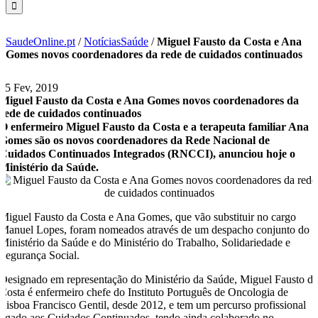
SaudeOnline.pt
/
NotíciasSaúde
/
Miguel Fausto da Costa e Ana
Gomes novos coordenadores da rede de cuidados continuados
15 Fev, 2019
Miguel Fausto da Costa e Ana Gomes novos coordenadores da
rede de cuidados continuados
O enfermeiro Miguel Fausto da Costa e a terapeuta familiar Ana
Gomes são os novos coordenadores da Rede Nacional de
Cuidados Continuados Integrados (RNCCI), anunciou hoje o
Ministério da Saúde.
Miguel Fausto da Costa e Ana Gomes, que vão substituir no cargo
Manuel Lopes, foram nomeados através de um despacho conjunto do
Ministério da Saúde e do Ministério do Trabalho, Solidariedade e
Segurança Social.
Designado em representação do Ministério da Saúde, Miguel Fausto d
Costa é enfermeiro chefe do Instituto Português de Oncologia de
Lisboa Francisco Gentil, desde 2012, e tem um percurso profissional
ligado aos Cuidados Continuados, tendo ainda colaborado no