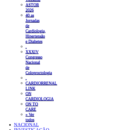
ASTOR
2026
40.as
Jornadas
de
Cardiologia,
Hipertensão
e Diabetes
.
XXXIV
Congresso
Nacional
de
Coloproctologia
.
CARDIORRENAL
LINK
ON
CARDIOLOGIA
ON TO
CARE
» Ver
todos
NACIONAL
INVESTIGAÇÃO