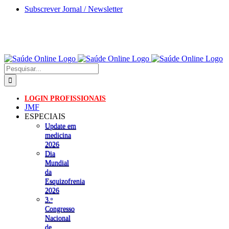
Skip
Subscrever Jornal / Newsletter
to
content
Pesquisar
LOGIN PROFISSIONAIS
JMF
ESPECIAIS
Update em
medicina
2026
Dia
Mundial
da
Esquizofrenia
2026
3.ᵒ
Congresso
Nacional
de