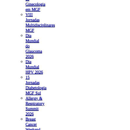
Ginecologia
em MGF
VIII
Jornadas
Multidisciplinares
MGF
Dia
Mundial
do
Glaucoma
2026
Dia
Mundial
HPV 2026
15
Jornadas
Diabetologia
MGF Sul
Allergy &
Respiratory
Summit
2026
Breast
Cancer
Weekend