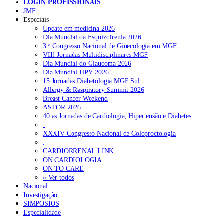
LOGIN PROFISSIONAIS
Pesquisar
JMF
Especiais
Update em medicina 2026
Dia Mundial da Esquizofrenia 2026
NOTÍCIAS RECENTES
3.ᵒ Congresso Nacional de Ginecologia em MGF
VIII Jornadas Multidisciplinares MGF
Quase 11.900 jovens recorreram aos cheques psicólogo e
Dia Mundial do Glaucoma 2026
nutricionista no primeiro mês
7 de Agosto, 2026
Dia Mundial HPV 2026
15 Jornadas Diabetologia MGF Sul
ULS de Coimbra estreia cirurgia endoscópica do ouvido com
Allergy & Respiratory Summit 2026
apoio robótico em Portugal
7 de Agosto, 2026
Breast Cancer Weekend
ASTOR 2026
Enfermeiros exigem esclarecimentos sobre eventual gestão
40.as Jornadas de Cardiologia, Hipertensão e Diabetes
privada da ULS do Algarve
7 de Agosto, 2026
.
XXXIV Congresso Nacional de Coloproctologia
Ordem dos Médicos alerta para riscos no novo sistema de acesso
.
a consultas e cirurgias
7 de Agosto, 2026
CARDIORRENAL LINK
ON CARDIOLOGIA
Portugal está a formar os médicos de que precisa?
6 de Agosto,
ON TO CARE
2026
» Ver todos
Nacional
Investigação
SIMPÓSIOS
NOTÍCIAS MAIS LIDAS
Especialidade