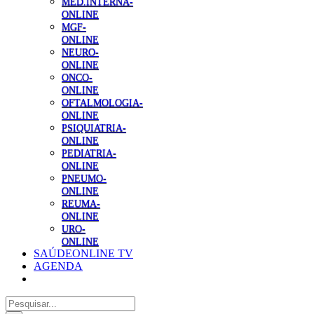
MED.INTERNA-
ONLINE
MGF-
ONLINE
NEURO-
ONLINE
ONCO-
ONLINE
OFTALMOLOGIA-
ONLINE
PSIQUIATRIA-
ONLINE
PEDIATRIA-
ONLINE
PNEUMO-
ONLINE
REUMA-
ONLINE
URO-
ONLINE
SAÚDEONLINE TV
AGENDA
Pesquisar