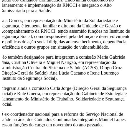
planeamento e implementação da RNCCI e integrado o Alto
Comissariado para a Saúde.
Ana Gomes, em representação do Ministério da Solidariedade e
Segurança, é terapeuta familiar e diretora da Unidade de Gestão e
Acompanhamento da RNCCI, tendo assumido funções no Instituto de
Segurança Social, como responsável pela definição e desenvolvimento
de políticas de ação social dirigidas ao envelhecimento, dependência,
deficiência e outros grupos em situação de vulnerabilidade.
São também designados para integrarem a comissão Maria Gabriela
Maia, Cristina Oliveira e Miguel Narigão, em representação da
Administração Central do Sistema de Saúde (ACSS), Diogo Cruz
(Direção-Geral da Saúde), Ana Lúcia Caetano e Irene Lourenço
(Instituto da Segurança Social).
Integram ainda a comissão Carla Jorge (Direção-Geral da Segurança
Social) e Rute Guerra, em representação do Gabinete de Estratégia e
Planeamento do Ministério do Trabalho, Solidariedade e Segurança
Social.
O ex-coordenador nacional para a reforma do Serviço Nacional de
Saúde na área dos Cuidados Continuados Integrados Manuel Lopes
cessou funções do cargo em novembro do ano passado.