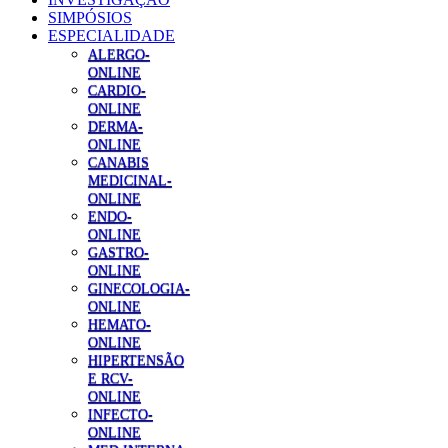
SIMPÓSIOS
ESPECIALIDADE
ALERGO-
ONLINE
CARDIO-
ONLINE
DERMA-
ONLINE
CANABIS
MEDICINAL-
ONLINE
ENDO-
ONLINE
GASTRO-
ONLINE
GINECOLOGIA-
ONLINE
HEMATO-
ONLINE
HIPERTENSÃO
E RCV-
ONLINE
INFECTO-
ONLINE