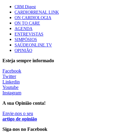
Quase quatro em cada dez doentes com enfarte
CRM Digest
apresentavam níveis elevados de Lp(a), revela estudo
CARDIORRENAL LINK
86 visualizações
ON CARDIOLOGIA
ON TO CARE
AGENDA
ENTREVISTAS
Trodelvy aprovado para primeira linha no cancro da
SIMPÓSIOS
mama triplo negativo metastático em doentes não
SAÚDEONLINE.TV
elegíveis para inibidores PD-(L)1
OPINIÃO
61 visualizações
Esteja sempre informado
MAIS NOTÍCIAS
Facebook
Twitter
Linkedin
Youtube
Quase 11.900 jovens recorreram aos cheques psicólogo e
Instagram
nutricionista no primeiro mês
7 Ago, 2026
|
0 Comments
A sua Opinião conta!
Envie-nos o seu
artigo de opinião
ULS de Coimbra estreia cirurgia endoscópica do ouvido com
apoio robótico em Portugal
Siga-nos no Facebook
7 Ago, 2026
|
0 Comments