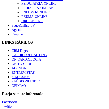
Trodelvy aprovado para primeira linha no cancro da mama tr
PSIQUIATRIA-ONLINE
58 visualizações
PEDIATRIA-ONLINE
PNEUMO-ONLINE
REUMA-ONLINE
URO-ONLINE
SaúdeOnline TV
Agenda
1.º Episódio do Podcast “Frequência Cardio – Sintoniza-te 
Pesquisar
58 visualizações
LINKS RÁPIDOS
CRM Digest
CARDIORRENAL LINK
Canábis medicinal e saúde mental
ON CARDIOLOGIA
53 visualizações
ON TO CARE
AGENDA
ENTREVISTAS
SIMPÓSIOS
SAÚDEONLINE.TV
MAIS NOTÍCIAS
OPINIÃO
Plataforma criada por estudantes apoia famílias após diagnóstic
Esteja sempre informado
5 Ago, 2026
|
0 Comments
Facebook
Twitter