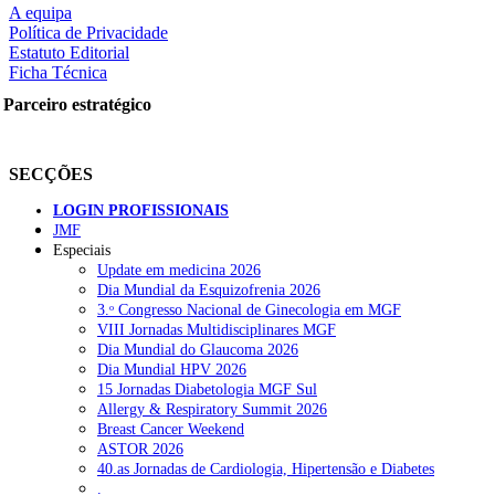
A equipa
Política de Privacidade
Estatuto Editorial
Ficha Técnica
rtilhe nas redes sociais:
Parceiro estratégico
SECÇÕES
LOGIN PROFISSIONAIS
JMF
squisar
Especiais
Update em medicina 2026
Dia Mundial da Esquizofrenia 2026
OTÍCIAS RECENTES
3.ᵒ Congresso Nacional de Ginecologia em MGF
VIII Jornadas Multidisciplinares MGF
Dia Mundial do Glaucoma 2026
Plataforma criada por estudantes apoia famílias após diagnóstico d
Dia Mundial HPV 2026
15 Jornadas Diabetologia MGF Sul
ULS Alto Alentejo e IPO de Lisboa reforçam cooperação em Oncolo
Allergy & Respiratory Summit 2026
Breast Cancer Weekend
Montenegro defende gestão pública ou privada para garantir médico
ASTOR 2026
40.as Jornadas de Cardiologia, Hipertensão e Diabetes
Governo admite cobrar taxas a utentes que recusem vaga em cuida
.