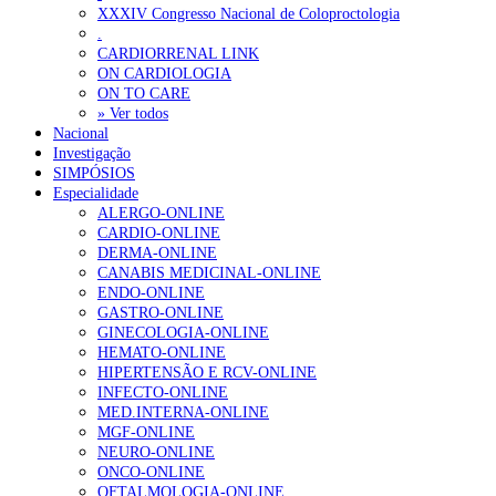
XXXIV Congresso Nacional de Coloproctologia
Estudo aponta potencial da casca de maracujá-roxo no controlo da
.
CARDIORRENAL LINK
ON CARDIOLOGIA
OTÍCIAS MAIS LIDAS
ON TO CARE
» Ver todos
Nacional
Enfermagem Forense. “Da urgência ao tribunal, cada gesto c
Investigação
202 visualizações
SIMPÓSIOS
Especialidade
ALERGO-ONLINE
CARDIO-ONLINE
DERMA-ONLINE
Alguns milhares de utentes podem ficar sem médico de famíl
CANABIS MEDICINAL-ONLINE
167 visualizações
ENDO-ONLINE
GASTRO-ONLINE
GINECOLOGIA-ONLINE
HEMATO-ONLINE
HIPERTENSÃO E RCV-ONLINE
Quase quatro em cada dez doentes com enfarte apresentavam
INFECTO-ONLINE
84 visualizações
MED.INTERNA-ONLINE
MGF-ONLINE
NEURO-ONLINE
ONCO-ONLINE
OFTALMOLOGIA-ONLINE