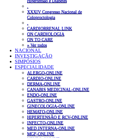
Hipertensão e Diabetes
.
XXXIV Congresso Nacional de
Coloproctologia
.
CARDIORRENAL LINK
ON CARDIOLOGIA
ON TO CARE
» Ver todos
NACIONAL
INVESTIGAÇÃO
SIMPÓSIOS
ESPECIALIDADE
ALERGO-ONLINE
CARDIO-ONLINE
DERMA-ONLINE
CANABIS MEDICINAL-ONLINE
ENDO-ONLINE
GASTRO-ONLINE
GINECOLOGIA-ONLINE
HEMATO-ONLINE
HIPERTENSÃO E RCV-ONLINE
INFECTO-ONLINE
MED.INTERNA-ONLINE
MGF-ONLINE