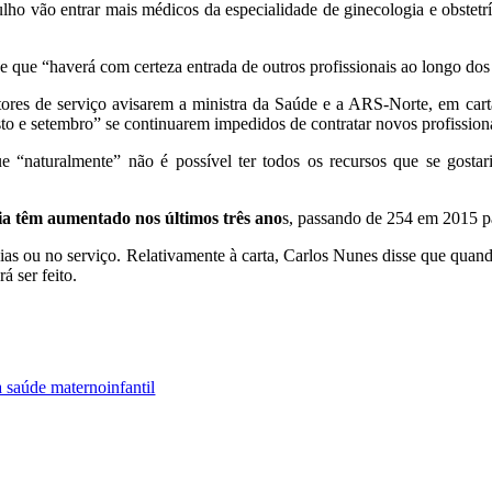
lho vão entrar mais médicos da especialidade de ginecologia e obstetr
e que “haverá com certeza entrada de outros profissionais ao longo do
ores de serviço avisarem a ministra da Saúde e a ARS-Norte, em cart
sto e setembro” se continuarem impedidos de contratar novos profission
e “naturalmente” não é possível ter todos os recursos que se gosta
ogia têm aumentado nos últimos três ano
s, passando de 254 em 2015 p
ias ou no serviço. Relativamente à carta, Carlos Nunes disse que quando
á ser feito.
saúde maternoinfantil