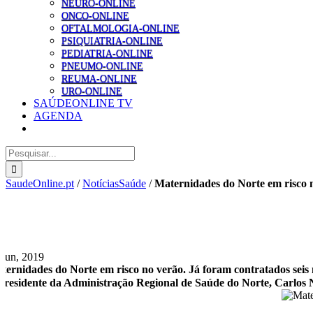
NEURO-ONLINE
ONCO-ONLINE
OFTALMOLOGIA-ONLINE
PSIQUIATRIA-ONLINE
PEDIATRIA-ONLINE
PNEUMO-ONLINE
REUMA-ONLINE
URO-ONLINE
SAÚDEONLINE TV
AGENDA
Pesquisar
SaudeOnline.pt
/
NotíciasSaúde
/
Maternidades do Norte em risco n
 Jun, 2019
ternidades do Norte em risco no verão. Já foram contratados seis
presidente da Administração Regional de Saúde do Norte, Carlos 