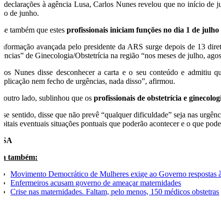
 declarações à agência Lusa, Carlos Nunes revelou que no início de ju
cio de junho.
sse também que estes
profissionais iniciam funções no dia 1 de julho
informação avançada pelo presidente da ARS surge depois de 13 diret
gências” de Ginecologia/Obstetrícia na região “nos meses de julho, ago
rlos Nunes disse desconhecer a carta e o seu conteúdo e admitiu qu
mplicação nem fecho de urgências, nada disso”, afirmou.
r outro lado, sublinhou que os
profissionais de obstetrícia e ginecol
sse sentido, disse que não prevê “qualquer dificuldade” seja nas urgênc
spitais eventuais situações pontuais que poderão acontecer e o que poder
USA
ja também:
Movimento Democrático de Mulheres exige ao Governo respostas à 
Enfermeiros acusam governo de ameaçar maternidades
Crise nas maternidades. Faltam, pelo menos, 150 médicos obstetras