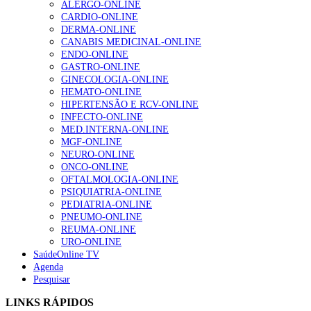
ALERGO-ONLINE
CARDIO-ONLINE
Enfermagem Forense. “Da urgência ao tribunal, cada
DERMA-ONLINE
gesto conta e cada profissional faz a diferença”
CANABIS MEDICINAL-ONLINE
202 visualizações
ENDO-ONLINE
GASTRO-ONLINE
GINECOLOGIA-ONLINE
HEMATO-ONLINE
Alguns milhares de utentes podem ficar sem médico de
HIPERTENSÃO E RCV-ONLINE
família com nova regras do registo, alerta associação
INFECTO-ONLINE
155 visualizações
MED.INTERNA-ONLINE
MGF-ONLINE
NEURO-ONLINE
ONCO-ONLINE
1.º Episódio do Podcast “Frequência Cardio – Sintoniza
OFTALMOLOGIA-ONLINE
te na Insuficiência Cardíaca” da Bayer
PSIQUIATRIA-ONLINE
99 visualizações
PEDIATRIA-ONLINE
PNEUMO-ONLINE
REUMA-ONLINE
URO-ONLINE
SaúdeOnline TV
“Os programas de rastreio do cancro do pulmão são
Agenda
custo-efetivos e representam um investimento
Pesquisar
sustentável para os sistemas de saúde”
88 visualizações
LINKS RÁPIDOS