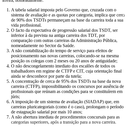
carreira, nomeadamente:
A tabela salarial imposta pelo Governo que, cruzada com o
sistema de avaliação e as quotas por categoria, implica que cerca
de 90% dos TSDTs permaneçam na base da carreira toda a sua
vida profissional.
O facto da expectativa de progressão salarial dos TSDT, ser
inferior à da prevista na antiga carreira dos TDT, por
comparação com outras carreiras da Administração Pública,
nomeadamente no Sector da Saúde.
A não contabilização do tempo de serviço para efeitos de
posicionamento nas novas carreiras, colocando-se na mesma
posição os colegas com 2 meses ou 20 anos de antiguidade;
O não descongelamento imediato dos escalões de todos os
trabalhadores em regime de CTFP e CIT, cuja orientação final
ainda se desconhece por parte da tutela;
A concentração de cerca de 95% dos TSDTs na base da nova
carreira (CTFP), impossibilitando os concursos por ausência de
profissionais que reúnam as condições para se constituírem em
júris;
A imposição de um sistema de avaliação (SIADAP) que, em
carreiras pluricategoriais (como é o caso), prolongam o período
de estagnação salarial por mais 10 anos;
A não abertura imediata de procedimentos concursais para as
categorias superiores, após a transição para a nova carreira.