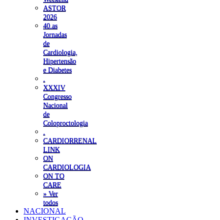
ASTOR
2026
40.as
Jornadas
de
Cardiologia,
Hipertensão
e Diabetes
.
XXXIV
Congresso
Nacional
de
Coloproctologia
.
CARDIORRENAL
LINK
ON
CARDIOLOGIA
ON TO
CARE
» Ver
todos
NACIONAL
INVESTIGAÇÃO