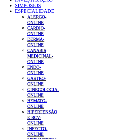
SIMPÓSIOS
ESPECIALIDADE
ALERGO-
ONLINE
CARDIO-
ONLINE
DERMA-
ONLINE
CANABIS
MEDICINAL-
ONLINE
ENDO-
ONLINE
GASTRO-
ONLINE
GINECOLOGIA-
ONLINE
HEMATO-
ONLINE
HIPERTENSÃO
E RCV-
ONLINE
INFECTO-
ONLINE