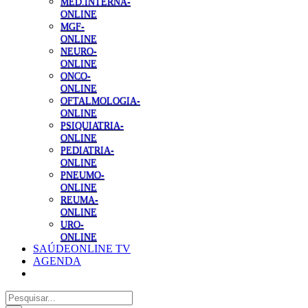
MED.INTERNA-
ONLINE
MGF-
ONLINE
NEURO-
ONLINE
ONCO-
ONLINE
OFTALMOLOGIA-
ONLINE
PSIQUIATRIA-
ONLINE
PEDIATRIA-
ONLINE
PNEUMO-
ONLINE
REUMA-
ONLINE
URO-
ONLINE
SAÚDEONLINE TV
AGENDA
Pesquisar