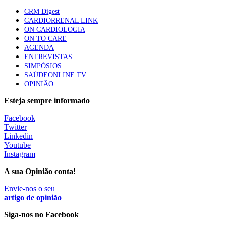
CRM Digest
Quase quatro em cada dez doentes com enfarte
CARDIORRENAL LINK
apresentavam níveis elevados de Lp(a), revela estudo
ON CARDIOLOGIA
86 visualizações
ON TO CARE
AGENDA
ENTREVISTAS
SIMPÓSIOS
Trodelvy aprovado para primeira linha no cancro da
SAÚDEONLINE.TV
mama triplo negativo metastático em doentes não
OPINIÃO
elegíveis para inibidores PD-(L)1
61 visualizações
Esteja sempre informado
Facebook
MAIS NOTÍCIAS
Twitter
Linkedin
Youtube
Instagram
Quase 11.900 jovens recorreram aos cheques psicólogo e
nutricionista no primeiro mês
A sua Opinião conta!
7 Ago, 2026
|
0 Comments
Envie-nos o seu
artigo de opinião
ULS de Coimbra estreia cirurgia endoscópica do ouvido com
Siga-nos no Facebook
apoio robótico em Portugal