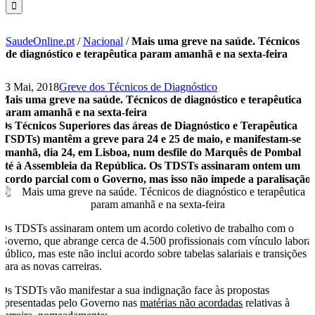
SaudeOnline.pt
/
Nacional
/
Mais uma greve na saúde. Técnicos
de diagnóstico e terapêutica param amanhã e na sexta-feira
23 Mai, 2018
Greve dos Técnicos de Diagnóstico
Mais uma greve na saúde. Técnicos de diagnóstico e terapêutica
param amanhã e na sexta-feira
Os Técnicos Superiores das áreas de Diagnóstico e Terapêutica
(TSDTs) mantêm a greve para 24 e 25 de maio, e manifestam-se
amanhã, dia 24, em Lisboa, num desfile do Marquês de Pombal
até à Assembleia da República. Os TDSTs assinaram ontem um
acordo parcial com o Governo, mas isso não impede a paralisação.
Os TDSTs assinaram ontem um acordo coletivo de trabalho com o
Governo, que abrange cerca de 4.500 profissionais com vínculo labora
público, mas este não inclui acordo sobre tabelas salariais e transições
para as novas carreiras.
Os TSDTs vão manifestar a sua indignação face às propostas
apresentadas pelo Governo nas
matérias não acordadas
relativas à