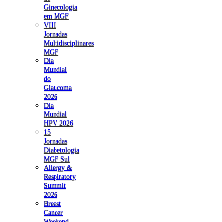
Ginecologia
em MGF
VIII
Jornadas
Multidisciplinares
MGF
Dia
Mundial
do
Glaucoma
2026
Dia
Mundial
HPV 2026
15
Jornadas
Diabetologia
MGF Sul
Allergy &
Respiratory
Summit
2026
Breast
Cancer
Weekend