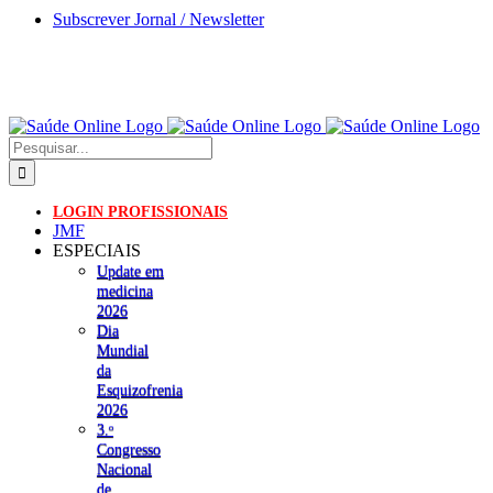
Skip
Subscrever Jornal / Newsletter
to
content
Pesquisar
LOGIN PROFISSIONAIS
JMF
ESPECIAIS
Update em
medicina
2026
Dia
Mundial
da
Esquizofrenia
2026
3.ᵒ
Congresso
Nacional
de