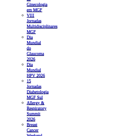
Ginecologia
em MGF
VIII
Jornadas
Multidisciplinares
MGF
Dia
Mundial
do
Glaucoma
2026
Dia
Mundial
HPV 2026
15
Jornadas
Diabetologia
MGF Sul
Allergy &
Respiratory
Summit
2026
Breast
Cancer
Weekend