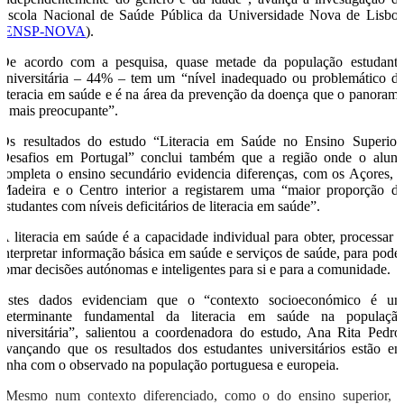
Escola Nacional de Saúde Pública da Universidade Nova de Lisbo
(
ENSP-NOVA
).
De acordo com a pesquisa, quase metade da população estudanti
universitária – 44% – tem um “nível inadequado ou problemático d
literacia em saúde e é na área da prevenção da doença que o panoram
é mais preocupante”.
Os resultados do estudo “Literacia em Saúde no Ensino Superior
Desafios em Portugal” conclui também que a região onde o alun
completa o ensino secundário evidencia diferenças, com os Açores, 
Madeira e o Centro interior a registarem uma “maior proporção d
estudantes com níveis deficitários de literacia em saúde”.
A literacia em saúde é a capacidade individual para obter, processar 
interpretar informação básica em saúde e serviços de saúde, para pode
tomar decisões autónomas e inteligentes para si e para a comunidade.
Estes dados evidenciam que o “contexto socioeconómico é u
determinante fundamental da literacia em saúde na populaçã
universitária”, salientou a coordenadora do estudo, Ana Rita Pedro
avançando que os resultados dos estudantes universitários estão e
linha com o observado na população portuguesa e europeia.
“Mesmo num contexto diferenciado, como o do ensino superior, 