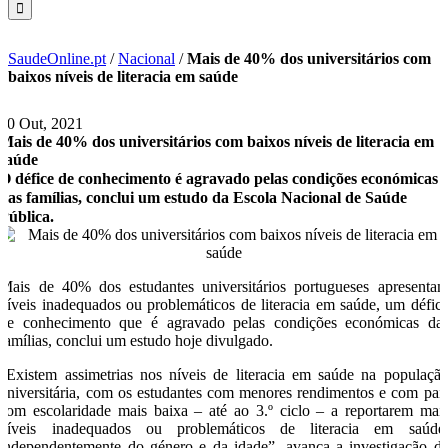
SaudeOnline.pt
/
Nacional
/
Mais de 40% dos universitários com
baixos níveis de literacia em saúde
20 Out, 2021
Mais de 40% dos universitários com baixos níveis de literacia em
saúde
O défice de conhecimento é agravado pelas condições económicas
das famílias, conclui um estudo da Escola Nacional de Saúde
Pública.
Mais de 40% dos estudantes universitários portugueses apresenta
níveis inadequados ou problemáticos de literacia em saúde, um défic
de conhecimento que é agravado pelas condições económicas da
famílias, conclui um estudo hoje divulgado.
“Existem assimetrias nos níveis de literacia em saúde na populaçã
universitária, com os estudantes com menores rendimentos e com pai
com escolaridade mais baixa – até ao 3.º ciclo – a reportarem mai
níveis inadequados ou problemáticos de literacia em saúde
independentemente do género e da idade”, avança a investigação d