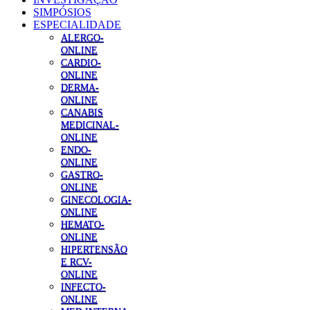
SIMPÓSIOS
ESPECIALIDADE
ALERGO-
ONLINE
CARDIO-
ONLINE
DERMA-
ONLINE
CANABIS
MEDICINAL-
ONLINE
ENDO-
ONLINE
GASTRO-
ONLINE
GINECOLOGIA-
ONLINE
HEMATO-
ONLINE
HIPERTENSÃO
E RCV-
ONLINE
INFECTO-
ONLINE