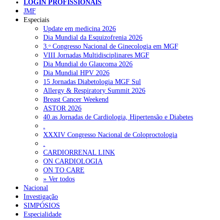
LOGIN PROFISSIONAIS
JMF
Especiais
NOTÍCIAS RECENTES
Update em medicina 2026
Dia Mundial da Esquizofrenia 2026
3.ᵒ Congresso Nacional de Ginecologia em MGF
Portugal está a formar os médicos de que precisa?
6 de Agosto,
VIII Jornadas Multidisciplinares MGF
2026
Dia Mundial do Glaucoma 2026
Dia Mundial HPV 2026
Estudantes de Medicina representados na 79.ª World Health
15 Jornadas Diabetologia MGF Sul
Assembly
6 de Agosto, 2026
Allergy & Respiratory Summit 2026
Breast Cancer Weekend
SCORA X-Change Portugal promove formação internacional
ASTOR 2026
em saúde sexual e reprodutiva
6 de Agosto, 2026
40.as Jornadas de Cardiologia, Hipertensão e Diabetes
.
ANEM reúne com coordenador do Pacto Estratégico para a
XXXIV Congresso Nacional de Coloproctologia
Saúde
6 de Agosto, 2026
.
CARDIORRENAL LINK
Sindicato diz que nova carreira de médicos dentistas reforça
ON CARDIOLOGIA
estabilidade no SNS
6 de Agosto, 2026
ON TO CARE
» Ver todos
Nacional
Investigação
NOTÍCIAS MAIS LIDAS
SIMPÓSIOS
Especialidade
Enfermagem Forense. “Da urgência ao tribunal, cada