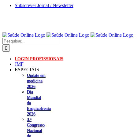
Skip
Subscrever Jornal / Newsletter
to
content
Pesquisar
LOGIN PROFISSIONAIS
JMF
ESPECIAIS
Update em
medicina
2026
Dia
Mundial
da
Esquizofrenia
2026
3.ᵒ
Congresso
Nacional
de