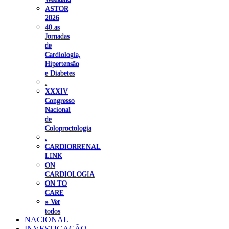
ASTOR
2026
40.as
Jornadas
de
Cardiologia,
Hipertensão
e Diabetes
.
XXXIV
Congresso
Nacional
de
Coloproctologia
.
CARDIORRENAL
LINK
ON
CARDIOLOGIA
ON TO
CARE
» Ver
todos
NACIONAL
INVESTIGAÇÃO