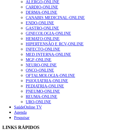
ALERGO-ONLINE
gesto conta e cada profissional faz a diferença”
CARDIO-ONLINE
202 visualizações
DERMA-ONLINE
CANABIS MEDICINAL-ONLINE
ENDO-ONLINE
GASTRO-ONLINE
Alguns milhares de utentes podem ficar sem médico de
GINECOLOGIA-ONLINE
família com nova regras do registo, alerta associação
HEMATO-ONLINE
175 visualizações
HIPERTENSÃO E RCV-ONLINE
INFECTO-ONLINE
MED.INTERNA-ONLINE
MGF-ONLINE
Quase quatro em cada dez doentes com enfarte
NEURO-ONLINE
apresentavam níveis elevados de Lp(a), revela estudo
ONCO-ONLINE
86 visualizações
OFTALMOLOGIA-ONLINE
PSIQUIATRIA-ONLINE
PEDIATRIA-ONLINE
PNEUMO-ONLINE
REUMA-ONLINE
“Os programas de rastreio do cancro do pulmão são
URO-ONLINE
custo-efetivos e representam um investimento
SaúdeOnline TV
sustentável para os sistemas de saúde”
Agenda
66 visualizações
Pesquisar
LINKS RÁPIDOS
Trodelvy aprovado para primeira linha no cancro da