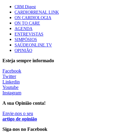
mama triplo negativo metastático em doentes não
CRM Digest
elegíveis para inibidores PD-(L)1
CARDIORRENAL LINK
61 visualizações
ON CARDIOLOGIA
ON TO CARE
AGENDA
Especialistas defendem mais potássio na alimentação
ENTREVISTAS
para ajudar a controlar a hipertensão
SIMPÓSIOS
57 visualizações
SAÚDEONLINE.TV
OPINIÃO
Esteja sempre informado
MAIS NOTÍCIAS
Facebook
Twitter
Linkedin
Sindicato diz que nova carreira de médicos dentistas reforça
Youtube
estabilidade no SNS
Instagram
6 Ago, 2026
|
0 Comments
A sua Opinião conta!
Envie-nos o seu
Mais de 400 utentes beneficiaram de comparticipação reforçada
artigo de opinião
para tratamentos de infertilidade na Madeira
Siga-nos no Facebook
6 Ago, 2026
|
0 Comments