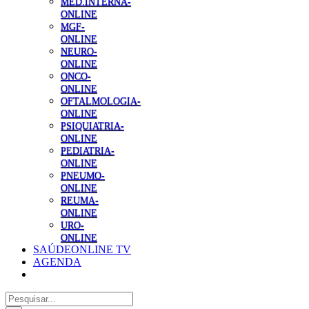
MED.INTERNA-
ONLINE
MGF-
ONLINE
NEURO-
ONLINE
ONCO-
ONLINE
OFTALMOLOGIA-
ONLINE
PSIQUIATRIA-
ONLINE
PEDIATRIA-
ONLINE
PNEUMO-
ONLINE
REUMA-
ONLINE
URO-
ONLINE
SAÚDEONLINE TV
AGENDA
Pesquisar