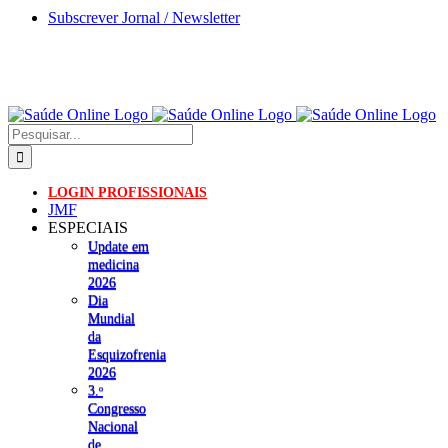
Skip
Subscrever Jornal / Newsletter
to
content
Pesquisar
LOGIN PROFISSIONAIS
JMF
ESPECIAIS
Update em
medicina
2026
Dia
Mundial
da
Esquizofrenia
2026
3.ᵒ
Congresso
Nacional
de