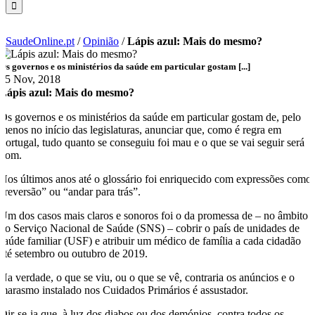
SaudeOnline.pt
/
Opinião
/
Lápis azul: Mais do mesmo?
Os governos e os ministérios da saúde em particular gostam [...]
15 Nov, 2018
Lápis azul: Mais do mesmo?
Os governos e os ministérios da saúde em particular gostam de, pelo
menos no início das legislaturas, anunciar que, como é regra em
Portugal, tudo quanto se conseguiu foi mau e o que se vai seguir será
bom.
Nos últimos anos até o glossário foi enriquecido com expressões como
“reversão” ou “andar para trás”.
Um dos casos mais claros e sonoros foi o da promessa de – no âmbito
do Serviço Nacional de Saúde (SNS) – cobrir o país de unidades de
saúde familiar (USF) e atribuir um médico de família a cada cidadão
até setembro ou outubro de 2019.
Na verdade, o que se viu, ou o que se vê, contraria os anúncios e o
marasmo instalado nos Cuidados Primários é assustador.
Dir-se-ia que, à luz dos diabos ou dos demónios, contra todos os