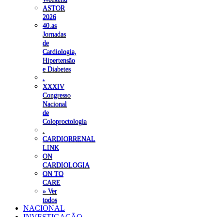
ASTOR
2026
40.as
Jornadas
de
Cardiologia,
Hipertensão
e Diabetes
.
XXXIV
Congresso
Nacional
de
Coloproctologia
.
CARDIORRENAL
LINK
ON
CARDIOLOGIA
ON TO
CARE
» Ver
todos
NACIONAL
INVESTIGAÇÃO