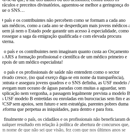
oráculos e preceitos divinatórios, aguentou-se melhor a geringonça do
que o SNS…
O país e os contribuintes não percebem como se formam a cada ano
mais médicos, como a cada ano se desperdiçam mais jovens médicos a
quem já nem o Estado pode garantir um acesso à especialidade, como
prossegue a saga da emigração qualificada e com elevada procura
externa.
E o país e os contribuintes nem imaginam quanto custa ao Orçamento 
às ARS a formação profissional e científica de um médico primeiro e
depois de um médico especialista!
E o país e os profissionais de saúde não entendem como o sector
privado cresce, (no qual exerço diga-se em nome da transparência),
contrata e assegura jovens quadros e o SNS definha, as USF modelo A
navegam num oceano de águas paradas com muitas a aguardar, sem
explicação nem vergonha, a passagem legalmente prevista a modelo B,
as USF modelo B entretidas ou enroladas em burocracias sem fim e as
UCSP sem apoios, sem futuro e sem estratégia, parentes pobres duma
Reforma que perpetua as iniquidades, para dentro e para fora.
E finalmente o país, os cidadãos e os profissionais não beneficiaram de
qualquer resultado em relação à política de abertura de concursos que,
em nome de que não sei que visão, fez com que nos últimos anos se