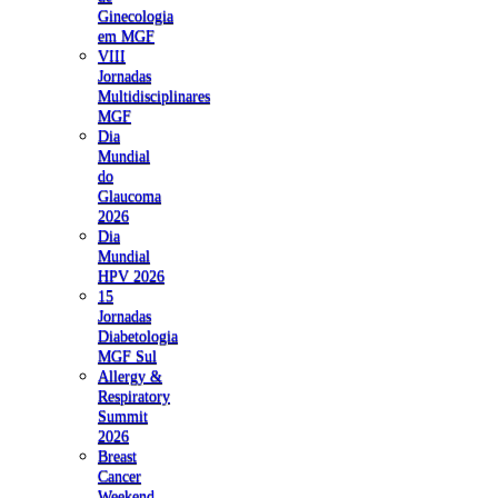
Ginecologia
em MGF
VIII
Jornadas
Multidisciplinares
MGF
Dia
Mundial
do
Glaucoma
2026
Dia
Mundial
HPV 2026
15
Jornadas
Diabetologia
MGF Sul
Allergy &
Respiratory
Summit
2026
Breast
Cancer
Weekend