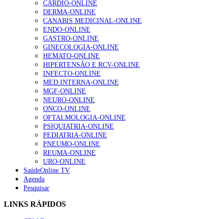
CARDIO-ONLINE
DERMA-ONLINE
Alguns milhares de utentes podem ficar sem médico de
CANABIS MEDICINAL-ONLINE
família com nova regras do registo, alerta associação
ENDO-ONLINE
160 visualizações
GASTRO-ONLINE
GINECOLOGIA-ONLINE
HEMATO-ONLINE
HIPERTENSÃO E RCV-ONLINE
“Os programas de rastreio do cancro do pulmão são
INFECTO-ONLINE
custo-efetivos e representam um investimento
MED.INTERNA-ONLINE
sustentável para os sistemas de saúde”
MGF-ONLINE
94 visualizações
NEURO-ONLINE
ONCO-ONLINE
OFTALMOLOGIA-ONLINE
Quase quatro em cada dez doentes com enfarte
PSIQUIATRIA-ONLINE
apresentavam níveis elevados de Lp(a), revela estudo
PEDIATRIA-ONLINE
88 visualizações
PNEUMO-ONLINE
REUMA-ONLINE
URO-ONLINE
SaúdeOnline TV
Trodelvy aprovado para primeira linha no cancro da
Agenda
mama triplo negativo metastático em doentes não
Pesquisar
elegíveis para inibidores PD-(L)1
LINKS RÁPIDOS
61 visualizações