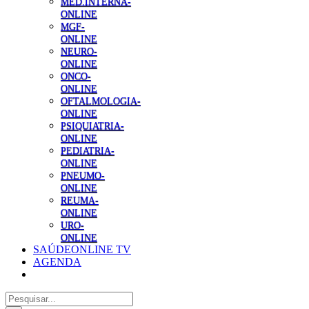
MED.INTERNA-
ONLINE
MGF-
ONLINE
NEURO-
ONLINE
ONCO-
ONLINE
OFTALMOLOGIA-
ONLINE
PSIQUIATRIA-
ONLINE
PEDIATRIA-
ONLINE
PNEUMO-
ONLINE
REUMA-
ONLINE
URO-
ONLINE
SAÚDEONLINE TV
AGENDA
Pesquisar