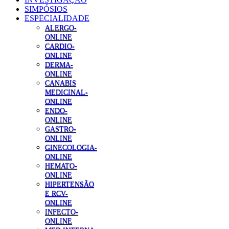
SIMPÓSIOS
ESPECIALIDADE
ALERGO-
ONLINE
CARDIO-
ONLINE
DERMA-
ONLINE
CANABIS
MEDICINAL-
ONLINE
ENDO-
ONLINE
GASTRO-
ONLINE
GINECOLOGIA-
ONLINE
HEMATO-
ONLINE
HIPERTENSÃO
E RCV-
ONLINE
INFECTO-
ONLINE