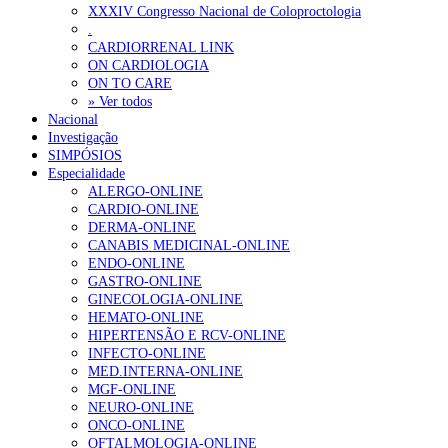
XXXIV Congresso Nacional de Coloproctologia
.
CARDIORRENAL LINK
ON CARDIOLOGIA
ON TO CARE
» Ver todos
Nacional
Investigação
SIMPÓSIOS
Especialidade
ALERGO-ONLINE
CARDIO-ONLINE
DERMA-ONLINE
CANABIS MEDICINAL-ONLINE
ENDO-ONLINE
GASTRO-ONLINE
GINECOLOGIA-ONLINE
HEMATO-ONLINE
HIPERTENSÃO E RCV-ONLINE
INFECTO-ONLINE
MED.INTERNA-ONLINE
MGF-ONLINE
NEURO-ONLINE
ONCO-ONLINE
OFTALMOLOGIA-ONLINE