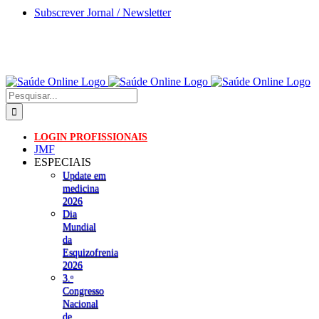
Skip
Subscrever Jornal / Newsletter
to
content
Pesquisar
LOGIN PROFISSIONAIS
JMF
ESPECIAIS
Update em
medicina
2026
Dia
Mundial
da
Esquizofrenia
2026
3.ᵒ
Congresso
Nacional
de