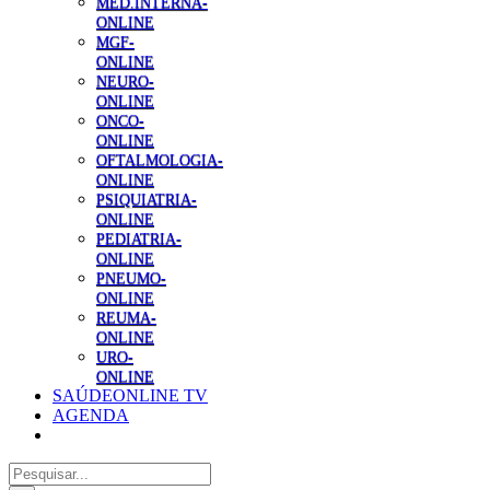
MED.INTERNA-
ONLINE
MGF-
ONLINE
NEURO-
ONLINE
ONCO-
ONLINE
OFTALMOLOGIA-
ONLINE
PSIQUIATRIA-
ONLINE
PEDIATRIA-
ONLINE
PNEUMO-
ONLINE
REUMA-
ONLINE
URO-
ONLINE
SAÚDEONLINE TV
AGENDA
Pesquisar