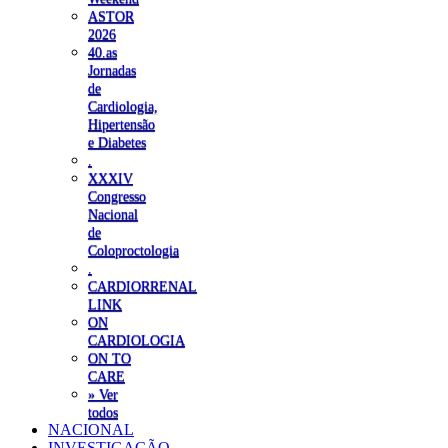
ASTOR
2026
40.as
Jornadas
de
Cardiologia,
Hipertensão
e Diabetes
.
XXXIV
Congresso
Nacional
de
Coloproctologia
.
CARDIORRENAL
LINK
ON
CARDIOLOGIA
ON TO
CARE
» Ver
todos
NACIONAL
INVESTIGAÇÃO