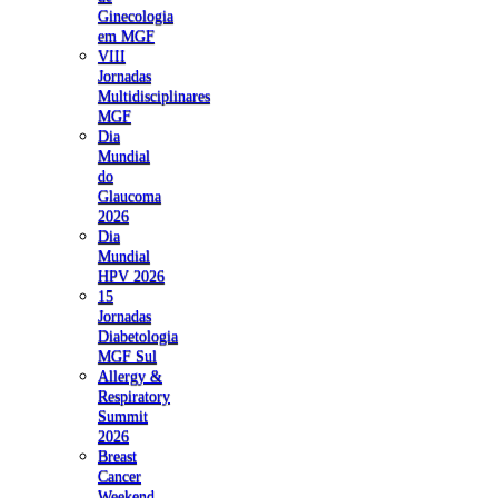
Ginecologia
em MGF
VIII
Jornadas
Multidisciplinares
MGF
Dia
Mundial
do
Glaucoma
2026
Dia
Mundial
HPV 2026
15
Jornadas
Diabetologia
MGF Sul
Allergy &
Respiratory
Summit
2026
Breast
Cancer
Weekend