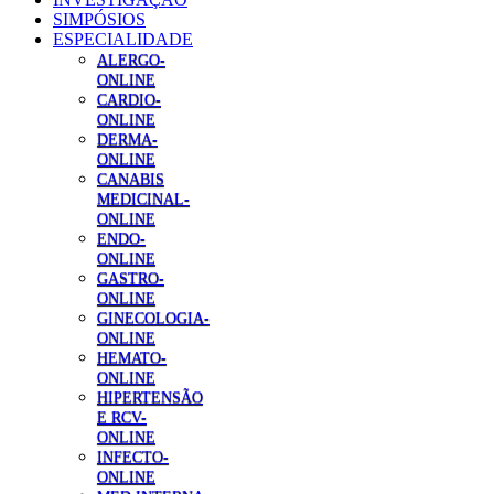
SIMPÓSIOS
ESPECIALIDADE
ALERGO-
ONLINE
CARDIO-
ONLINE
DERMA-
ONLINE
CANABIS
MEDICINAL-
ONLINE
ENDO-
ONLINE
GASTRO-
ONLINE
GINECOLOGIA-
ONLINE
HEMATO-
ONLINE
HIPERTENSÃO
E RCV-
ONLINE
INFECTO-
ONLINE