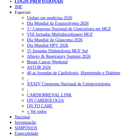
LOGIN PROFISSIONAIS
JMF
Especiais
NOTÍCIAS RECENTES
Update em medicina 2026
Dia Mundial da Esquizofrenia 2026
3.ᵒ Congresso Nacional de Ginecologia em MGF
Quase 11.900 jovens recorreram aos cheques psicólogo e
VIII Jornadas Multidisciplinares MGF
nutricionista no primeiro mês
7 de Agosto, 2026
Dia Mundial do Glaucoma 2026
Dia Mundial HPV 2026
ULS de Coimbra estreia cirurgia endoscópica do ouvido com
15 Jornadas Diabetologia MGF Sul
apoio robótico em Portugal
7 de Agosto, 2026
Allergy & Respiratory Summit 2026
Breast Cancer Weekend
Enfermeiros exigem esclarecimentos sobre eventual gestão
ASTOR 2026
privada da ULS do Algarve
7 de Agosto, 2026
40.as Jornadas de Cardiologia, Hipertensão e Diabetes
.
Ordem dos Médicos alerta para riscos no novo sistema de acesso
XXXIV Congresso Nacional de Coloproctologia
a consultas e cirurgias
7 de Agosto, 2026
.
CARDIORRENAL LINK
Portugal está a formar os médicos de que precisa?
6 de Agosto,
ON CARDIOLOGIA
2026
ON TO CARE
» Ver todos
Nacional
Investigação
NOTÍCIAS MAIS LIDAS
SIMPÓSIOS
Especialidade
Enfermagem Forense. “Da urgência ao tribunal, cada