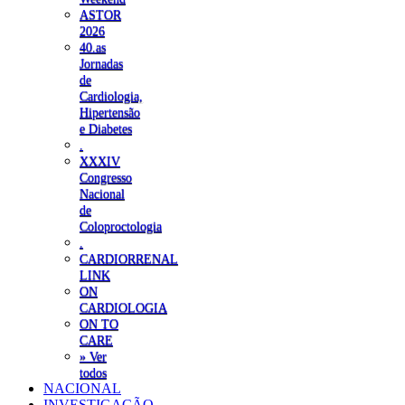
ASTOR
2026
40.as
Jornadas
de
Cardiologia,
Hipertensão
e Diabetes
.
XXXIV
Congresso
Nacional
de
Coloproctologia
.
CARDIORRENAL
LINK
ON
CARDIOLOGIA
ON TO
CARE
» Ver
todos
NACIONAL
INVESTIGAÇÃO