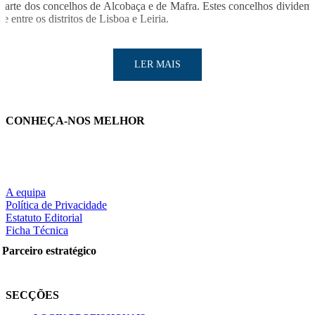
parte dos concelhos de Alcobaça e de Mafra. Estes concelhos dividem
se entre os distritos de Lisboa e Leiria.
LER MAIS
CONHEÇA-NOS MELHOR
LER MAIS
A equipa
Política de Privacidade
Estatuto Editorial
Ficha Técnica
Partilhe nas redes sociais:
Parceiro estratégico
SECÇÕES
Pesquisar