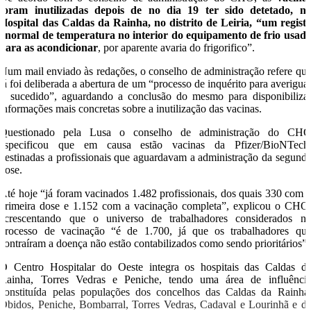
foram inutilizadas depois de no dia 19 ter sido detetado, n
Hospital das Caldas da Rainha, no distrito de Leiria, “um regist
anormal de temperatura no interior do equipamento de frio usad
para as acondicionar
, por aparente avaria do frigorifico”.
Num mail enviado às redações, o conselho de administração refere qu
já foi deliberada a abertura de um “processo de inquérito para averigua
o sucedido”, aguardando a conclusão do mesmo para disponibiliza
informações mais concretas sobre a inutilização das vacinas.
Questionado pela Lusa o conselho de administração do CH
especificou que em causa estão vacinas da Pfizer/BioNTech
destinadas a profissionais que aguardavam a administração da segund
dose.
Até hoje “já foram vacinados 1.482 profissionais, dos quais 330 com 
primeira dose e 1.152 com a vacinação completa”, explicou o CHO
acrescentando que o universo de trabalhadores considerados n
processo de vacinação “é de 1.700, já que os trabalhadores qu
contraíram a doença não estão contabilizados como sendo prioritários”.
O Centro Hospitalar do Oeste integra os hospitais das Caldas d
Rainha, Torres Vedras e Peniche, tendo uma área de influênci
constituída pelas populações dos concelhos das Caldas da Rainha
Óbidos, Peniche, Bombarral, Torres Vedras, Cadaval e Lourinhã e d