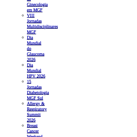
Ginecologia
em MGF
VIII
Jornadas
Multidisciplinares
MGF
Dia
Mundial
do
Glaucoma
2026
Dia
Mundial
HPV 2026
15
Jornadas
Diabetologia
MGF Sul
Allergy &
Respiratory
Summit
2026
Breast
Cancer
Weekend