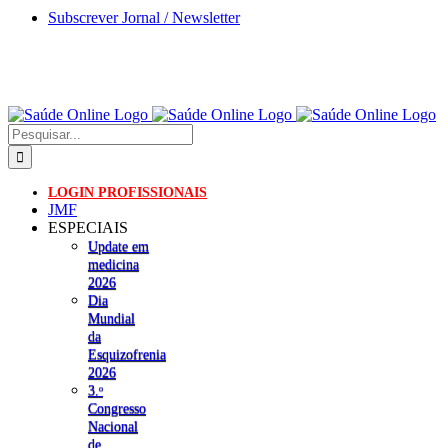
Skip
Subscrever Jornal / Newsletter
to
content
Pesquisar
LOGIN PROFISSIONAIS
JMF
ESPECIAIS
Update em
medicina
2026
Dia
Mundial
da
Esquizofrenia
2026
3.ᵒ
Congresso
Nacional
de