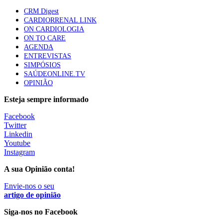
apresentavam níveis elevados de Lp(a), revela estudo
CRM Digest
86 visualizações
CARDIORRENAL LINK
ON CARDIOLOGIA
ON TO CARE
AGENDA
Trodelvy aprovado para primeira linha no cancro da
ENTREVISTAS
mama triplo negativo metastático em doentes não
SIMPÓSIOS
elegíveis para inibidores PD-(L)1
SAÚDEONLINE.TV
61 visualizações
OPINIÃO
Esteja sempre informado
MAIS NOTÍCIAS
Facebook
Twitter
Linkedin
Quase 11.900 jovens recorreram aos cheques psicólogo e
Youtube
nutricionista no primeiro mês
Instagram
7 Ago, 2026
|
0 Comments
A sua Opinião conta!
Envie-nos o seu
ULS de Coimbra estreia cirurgia endoscópica do ouvido com
artigo de opinião
apoio robótico em Portugal
Siga-nos no Facebook
7 Ago, 2026
|
0 Comments