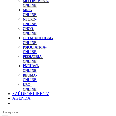
MED.INTERNA-
ONLINE
MGF-
ONLINE
NEURO-
ONLINE
ONCO-
ONLINE
OFTALMOLOGIA-
ONLINE
PSIQUIATRIA-
ONLINE
PEDIATRIA-
ONLINE
PNEUMO-
ONLINE
REUMA-
ONLINE
URO-
ONLINE
SAÚDEONLINE TV
AGENDA
Pesquisar