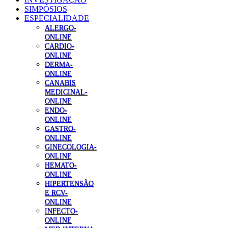
SIMPÓSIOS
ESPECIALIDADE
ALERGO-
ONLINE
CARDIO-
ONLINE
DERMA-
ONLINE
CANABIS
MEDICINAL-
ONLINE
ENDO-
ONLINE
GASTRO-
ONLINE
GINECOLOGIA-
ONLINE
HEMATO-
ONLINE
HIPERTENSÃO
E RCV-
ONLINE
INFECTO-
ONLINE