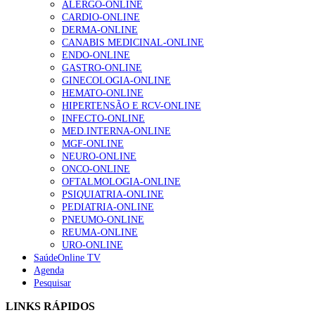
ALERGO-ONLINE
gesto conta e cada profissional faz a diferença”
CARDIO-ONLINE
202 visualizações
DERMA-ONLINE
CANABIS MEDICINAL-ONLINE
ENDO-ONLINE
GASTRO-ONLINE
Alguns milhares de utentes podem ficar sem médico de
GINECOLOGIA-ONLINE
família com nova regras do registo, alerta associação
HEMATO-ONLINE
155 visualizações
HIPERTENSÃO E RCV-ONLINE
INFECTO-ONLINE
MED.INTERNA-ONLINE
MGF-ONLINE
1.º Episódio do Podcast “Frequência Cardio – Sintoniza
NEURO-ONLINE
te na Insuficiência Cardíaca” da Bayer
ONCO-ONLINE
99 visualizações
OFTALMOLOGIA-ONLINE
PSIQUIATRIA-ONLINE
PEDIATRIA-ONLINE
PNEUMO-ONLINE
REUMA-ONLINE
“Os programas de rastreio do cancro do pulmão são
URO-ONLINE
custo-efetivos e representam um investimento
SaúdeOnline TV
sustentável para os sistemas de saúde”
Agenda
88 visualizações
Pesquisar
LINKS RÁPIDOS
Quase quatro em cada dez doentes com enfarte