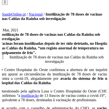
SaudeOnline.pt
/
Nacional
/
Inutilização de 78 doses de vacinas
nas Caldas da Rainha sob investigação
2 Mar, 2021
Inutilização de 78 doses de vacinas nas Caldas da Rainha sob
investigação
Vacinas foram inutilizadas depois de ter sido detetado, no Hospital
das Caldas da Rainha, “um registo anormal de temperatura no
equipamento de frio".
O Centro Hospitalar do Oeste confirmou a abertura de um inquérit
para apurar as circunstâncias da inutilização de 78 doses de vacina
contra a covid-19, alegadamente por
avaria do sistema de frio n
Hospital das Caldas da Rainha
.
Questionado pela agência Lusa o Centro Hospitalar do Oeste (CHO
confirmou “a
inutilização
de 13 frascos de vacina contra a covid-19”, 
equivalente a 78 doses, destinadas à vacinação de profissionais.
De acordo com o conselho de administração do CHO, as
vacina