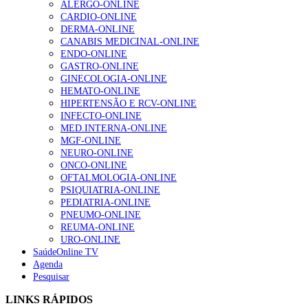
ALERGO-ONLINE
gesto conta e cada profissional faz a diferença”
CARDIO-ONLINE
203 visualizações
DERMA-ONLINE
CANABIS MEDICINAL-ONLINE
ENDO-ONLINE
GASTRO-ONLINE
1.º Episódio do Podcast “Frequência Cardio – Sintoniza
GINECOLOGIA-ONLINE
te na Insuficiência Cardíaca” da Bayer
HEMATO-ONLINE
169 visualizações
HIPERTENSÃO E RCV-ONLINE
INFECTO-ONLINE
MED.INTERNA-ONLINE
MGF-ONLINE
Alguns milhares de utentes podem ficar sem médico de
NEURO-ONLINE
família com nova regras do registo, alerta associação
ONCO-ONLINE
132 visualizações
OFTALMOLOGIA-ONLINE
PSIQUIATRIA-ONLINE
PEDIATRIA-ONLINE
PNEUMO-ONLINE
REUMA-ONLINE
“Os programas de rastreio do cancro do pulmão são
URO-ONLINE
custo-efetivos e representam um investimento
SaúdeOnline TV
sustentável para os sistemas de saúde”
Agenda
93 visualizações
Pesquisar
LINKS RÁPIDOS
Quase quatro em cada dez doentes com enfarte