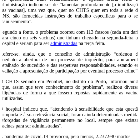
administração indicou ser de “lamentar profundamente [a inutilizaçã
das vacinas], uma vez que, quer no CHTS quer em toda a rede d
SNS, são fornecidas instruções de trabalho específicas para o se
manuseamento”.
Segundo a fonte, o problema ocorreu com 113 frascos (cada um dari
para cinco ou seis vacinas) que tinham chegado na segunda-feira a
hospital e seriam para ser
administradas
na terça-feira.
Refere-se, ainda, que o conselho de administração “ordenou d
imediato a abertura de um processo de inquérito, para apurament
detalhado do sucedido e das respetivas responsabilidades, estando e
avaliação a apresentação de participação por eventual processo crime”.
O CHTS sediado em Penafiel, no distrito do Porto, informou aind
“que, assim que teve conhecimento do problema”, realizou diversa
diligências de forma a que fossem repostas rapidamente as vacina
inutilizadas.
O hospital indicou que, “atendendo à sensibilidade que esta questã
comporta e à sua relevância social, foram ainda determinadas medida
reforçadas de vigilância permanente no local, sempre que exista
vacinas para ser administradas”.
A pandemia de covid-19 provocou, pelo menos, 2.237.990 mortos