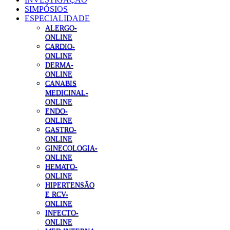
SIMPÓSIOS
ESPECIALIDADE
ALERGO-
ONLINE
CARDIO-
ONLINE
DERMA-
ONLINE
CANABIS
MEDICINAL-
ONLINE
ENDO-
ONLINE
GASTRO-
ONLINE
GINECOLOGIA-
ONLINE
HEMATO-
ONLINE
HIPERTENSÃO
E RCV-
ONLINE
INFECTO-
ONLINE