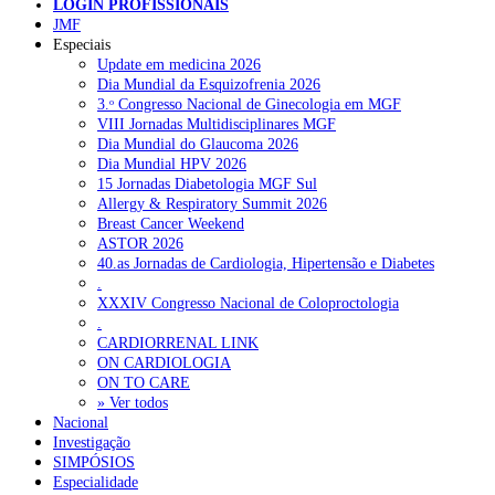
LOGIN PROFISSIONAIS
JMF
Especiais
NOTÍCIAS RECENTES
Update em medicina 2026
Dia Mundial da Esquizofrenia 2026
3.ᵒ Congresso Nacional de Ginecologia em MGF
Quase 11.900 jovens recorreram aos cheques psicólogo e
VIII Jornadas Multidisciplinares MGF
nutricionista no primeiro mês
7 de Agosto, 2026
Dia Mundial do Glaucoma 2026
Dia Mundial HPV 2026
ULS de Coimbra estreia cirurgia endoscópica do ouvido com
15 Jornadas Diabetologia MGF Sul
apoio robótico em Portugal
7 de Agosto, 2026
Allergy & Respiratory Summit 2026
Breast Cancer Weekend
Enfermeiros exigem esclarecimentos sobre eventual gestão
ASTOR 2026
privada da ULS do Algarve
7 de Agosto, 2026
40.as Jornadas de Cardiologia, Hipertensão e Diabetes
.
Ordem dos Médicos alerta para riscos no novo sistema de acesso
XXXIV Congresso Nacional de Coloproctologia
a consultas e cirurgias
7 de Agosto, 2026
.
CARDIORRENAL LINK
Portugal está a formar os médicos de que precisa?
6 de Agosto,
ON CARDIOLOGIA
2026
ON TO CARE
» Ver todos
Nacional
Investigação
NOTÍCIAS MAIS LIDAS
SIMPÓSIOS
Especialidade
Enfermagem Forense. “Da urgência ao tribunal, cada