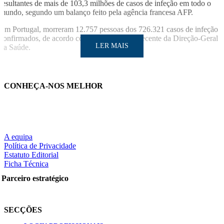
resultantes de mais de 103,3 milhões de casos de infeção em todo o
mundo, segundo um balanço feito pela agência francesa AFP.
Em Portugal, morreram 12.757 pessoas dos 726.321 casos de infeção
confirmados, de acordo com o boletim mais recente da Direção-Geral
LER MAIS
da Saúde.
CONHEÇA-NOS MELHOR
LER MAIS
A equipa
Política de Privacidade
Estatuto Editorial
Ficha Técnica
Partilhe nas redes sociais:
Parceiro estratégico
SECÇÕES
Pesquisar