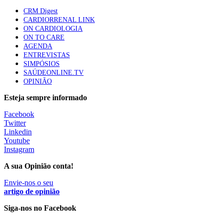
apresentavam níveis elevados de Lp(a), revela estudo
CRM Digest
87 visualizações
CARDIORRENAL LINK
ON CARDIOLOGIA
ON TO CARE
AGENDA
Trodelvy aprovado para primeira linha no cancro da
ENTREVISTAS
mama triplo negativo metastático em doentes não
SIMPÓSIOS
elegíveis para inibidores PD-(L)1
SAÚDEONLINE.TV
61 visualizações
OPINIÃO
Esteja sempre informado
MAIS NOTÍCIAS
Facebook
Twitter
Linkedin
Quase 11.900 jovens recorreram aos cheques psicólogo e
Youtube
nutricionista no primeiro mês
Instagram
7 Ago, 2026
|
0 Comments
A sua Opinião conta!
Envie-nos o seu
ULS de Coimbra estreia cirurgia endoscópica do ouvido com
artigo de opinião
apoio robótico em Portugal
Siga-nos no Facebook
7 Ago, 2026
|
0 Comments