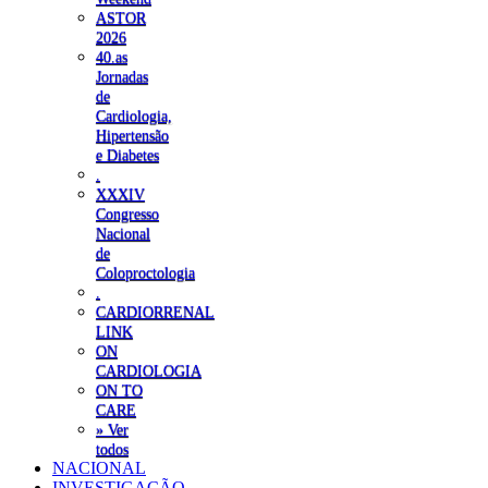
ASTOR
2026
40.as
Jornadas
de
Cardiologia,
Hipertensão
e Diabetes
.
XXXIV
Congresso
Nacional
de
Coloproctologia
.
CARDIORRENAL
LINK
ON
CARDIOLOGIA
ON TO
CARE
» Ver
todos
NACIONAL
INVESTIGAÇÃO