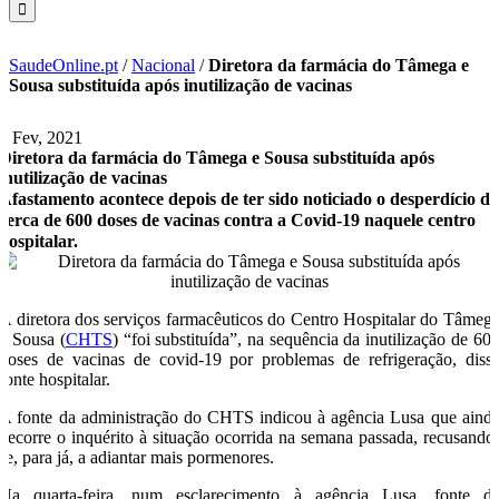
SaudeOnline.pt
/
Nacional
/
Diretora da farmácia do Tâmega e
Sousa substituída após inutilização de vacinas
3 Fev, 2021
Diretora da farmácia do Tâmega e Sousa substituída após
inutilização de vacinas
Afastamento acontece depois de ter sido noticiado o desperdício de
cerca de 600 doses de vacinas contra a Covid-19 naquele centro
hospitalar.
A diretora dos serviços farmacêuticos do Centro Hospitalar do Tâmeg
e Sousa (
CHTS
) “foi substituída”, na sequência da inutilização de 60
doses de vacinas de covid-19 por problemas de refrigeração, diss
fonte hospitalar.
A fonte da administração do CHTS indicou à agência Lusa que aind
decorre o inquérito à situação ocorrida na semana passada, recusando
se, para já, a adiantar mais pormenores.
Na quarta-feira, num esclarecimento à agência Lusa, fonte d