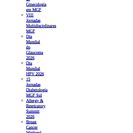
Ginecologia
em MGF
VIII
Jornadas
Multidisciplinares
MGF
Dia
Mundial
do
Glaucoma
2026
Dia
Mundial
HPV 2026
15
Jornadas
Diabetologia
MGF Sul
Allergy &
Respiratory
Summit
2026
Breast
Cancer
Weekend