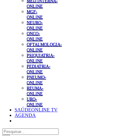
MED.INTERNA-
ONLINE
MGF-
ONLINE
NEURO-
ONLINE
ONCO-
ONLINE
OFTALMOLOGIA-
ONLINE
PSIQUIATRIA-
ONLINE
PEDIATRIA-
ONLINE
PNEUMO-
ONLINE
REUMA-
ONLINE
URO-
ONLINE
SAÚDEONLINE TV
AGENDA
Pesquisar