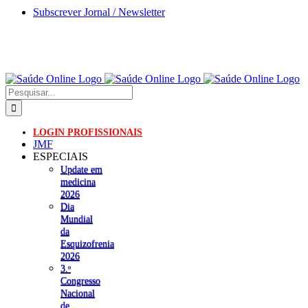
Skip
Subscrever Jornal / Newsletter
to
content
Pesquisar
LOGIN PROFISSIONAIS
JMF
ESPECIAIS
Update em
medicina
2026
Dia
Mundial
da
Esquizofrenia
2026
3.ᵒ
Congresso
Nacional
de