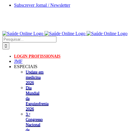
Skip
Subscrever Jornal / Newsletter
to
content
Pesquisar
LOGIN PROFISSIONAIS
JMF
ESPECIAIS
Update em
medicina
2026
Dia
Mundial
da
Esquizofrenia
2026
3.ᵒ
Congresso
Nacional
de