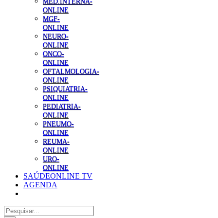
MED.INTERNA-
ONLINE
MGF-
ONLINE
NEURO-
ONLINE
ONCO-
ONLINE
OFTALMOLOGIA-
ONLINE
PSIQUIATRIA-
ONLINE
PEDIATRIA-
ONLINE
PNEUMO-
ONLINE
REUMA-
ONLINE
URO-
ONLINE
SAÚDEONLINE TV
AGENDA
Pesquisar