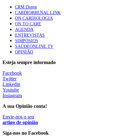
CRM Digest
CARDIORRENAL LINK
ON CARDIOLOGIA
Trodelvy aprovado para primeira linha no cancro da
ON TO CARE
mama triplo negativo metastático em doentes não
AGENDA
elegíveis para inibidores PD-(L)1
ENTREVISTAS
61 visualizações
SIMPÓSIOS
SAÚDEONLINE.TV
OPINIÃO
MAIS NOTÍCIAS
Esteja sempre informado
Facebook
Quase 11.900 jovens recorreram aos cheques psicólogo e
Twitter
nutricionista no primeiro mês
Linkedin
7 Ago, 2026
|
0 Comments
Youtube
Instagram
A sua Opinião conta!
ULS de Coimbra estreia cirurgia endoscópica do ouvido com
apoio robótico em Portugal
Envie-nos o seu
artigo de opinião
7 Ago, 2026
|
0 Comments
Siga-nos no Facebook