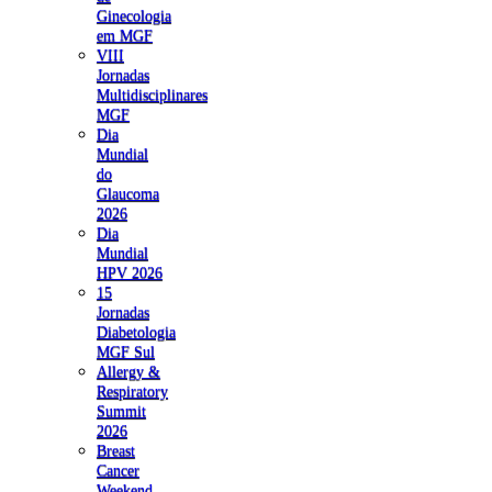
Ginecologia
em MGF
VIII
Jornadas
Multidisciplinares
MGF
Dia
Mundial
do
Glaucoma
2026
Dia
Mundial
HPV 2026
15
Jornadas
Diabetologia
MGF Sul
Allergy &
Respiratory
Summit
2026
Breast
Cancer
Weekend