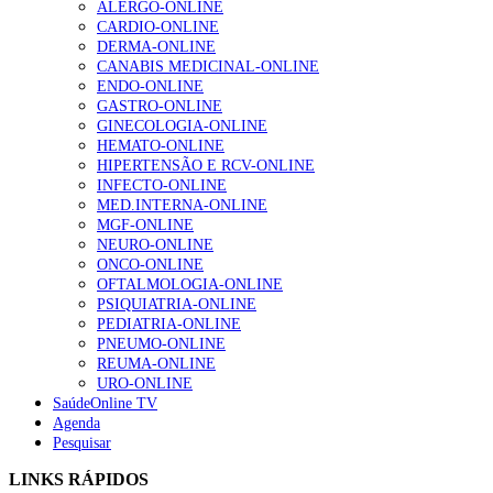
ALERGO-ONLINE
CARDIO-ONLINE
DERMA-ONLINE
CANABIS MEDICINAL-ONLINE
Alguns milhares de utentes podem ficar sem médico de
ENDO-ONLINE
família com nova regras do registo, alerta associação
GASTRO-ONLINE
155 visualizações
GINECOLOGIA-ONLINE
HEMATO-ONLINE
HIPERTENSÃO E RCV-ONLINE
INFECTO-ONLINE
1.º Episódio do Podcast “Frequência Cardio – Sintoniza
MED.INTERNA-ONLINE
te na Insuficiência Cardíaca” da Bayer
MGF-ONLINE
99 visualizações
NEURO-ONLINE
ONCO-ONLINE
OFTALMOLOGIA-ONLINE
PSIQUIATRIA-ONLINE
PEDIATRIA-ONLINE
“Os programas de rastreio do cancro do pulmão são
PNEUMO-ONLINE
custo-efetivos e representam um investimento
REUMA-ONLINE
sustentável para os sistemas de saúde”
URO-ONLINE
88 visualizações
SaúdeOnline TV
Agenda
Pesquisar
Quase quatro em cada dez doentes com enfarte
apresentavam níveis elevados de Lp(a), revela estudo
LINKS RÁPIDOS
86 visualizações