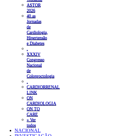
ASTOR
2026
40.as
Jornadas
de
Cardiologia,
Hipertensão
e Diabetes
.
XXXIV
Congresso
Nacional
de
Coloproctologia
.
CARDIORRENAL
LINK
ON
CARDIOLOGIA
ON TO
CARE
» Ver
todos
NACIONAL
INVESTIGAÇÃO