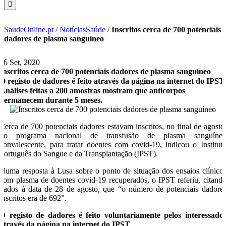
SaudeOnline.pt
/
NotíciasSaúde
/
Inscritos cerca de 700 potenciais
dadores de plasma sanguíneo
16 Set, 2020
Inscritos cerca de 700 potenciais dadores de plasma sanguíneo
O registo de dadores é feito através da página na internet do IPST
Análises feitas a 200 amostras mostram que anticorpos
permanecem durante 5 meses.
Cerca de 700 potenciais dadores estavam inscritos, no final de agosto
no programa nacional de transfusão de plasma sanguíne
convalescente, para tratar doentes com covid-19, indicou o Institut
Português do Sangue e da Transplantação (IPST).
Numa resposta à Lusa sobre o ponto de situação dos ensaios clínico
com plasma de doentes covid-19 recuperados, o IPST referiu, citand
dados à data de 28 de agosto, que “o número de potenciais dadore
inscritos era de 692”.
O
registo de dadores é feito voluntariamente pelos interessado
através da página na internet do IPST
.