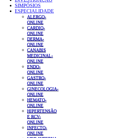
SIMPÓSIOS
ESPECIALIDADE
ALERGO-
ONLINE
CARDIO-
ONLINE
DERMA-
ONLINE
CANABIS
MEDICINAL-
ONLINE
ENDO-
ONLINE
GASTRO-
ONLINE
GINECOLOGIA-
ONLINE
HEMATO-
ONLINE
HIPERTENSÃO
E RCV-
ONLINE
INFECTO-
ONLINE