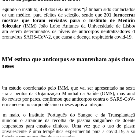
Segundo o instituto, 478 dos 692 inscritos “já tinham sido contactados
por um médico, para efeitos de seleção, sendo que
201 fornecera
amostras que foram enviadas para o Instituto de Medicin
Molecular
(IMM) João Lobo Antunes da Universidade de Lisboa
para serem determinados os níveis de anticorpos neutralizadores d
coronavírus SARS-CoV-2, que causa a doença respiratória covid-19.
IMM estima que anticorpos se mantenham após cinco
meses
Um estudo coordenado pelo IMM, que vai ser apresentado na sexta
feira a peritos da Organização Mundial da Saúde (OMS), mas aind
não revisto por pares, confirmou que anticorpos contra o SARS-CoV-
permanecem no corpo até cinco meses após a infeção.
Em maio, o Instituto Português do Sangue e da Transplantaçã
anunciou o arranque da recolha de plasma sanguíneo de doente
recuperados para ensaios clínicos. Uma vez que o uso de plasm
convalescente é uma terapêutica experimental para a covid-19, a su
eficácia e segurança têm de ser testadas.