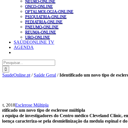
NEURO-ONLINE
ONCO-ONLINE
OFTALMOLOGIA-ONLINE
PSIQUIATRIA-ONLINE
PEDIATRIA-ONLINE
PNEUMO-ONLINE
REUMA-ONLINE
URO-ONLINE
SAÚDEONLINE TV
AGENDA
Pesquisar
SaudeOnline.pt
/
Saúde Geral
/
Identificado um novo tipo de escler
Set, 2018
Esclerose Múltipla
entificado um novo tipo de esclerose múltipla
a equipa de investigadores do Centro médico Cleveland Clinic, em 
 doença caracteriza-se pela desmielinização da medula espinal e do