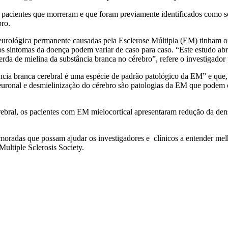
00 pacientes que morreram e que foram previamente identificados como
bro.
eurológica permanente causadas pela Esclerose Múltipla (EM) tinham o
os sintomas da doença podem variar de caso para caso. “Este estudo a
rda de mielina da substância branca no cérebro”, refere o investigador
ncia branca cerebral é uma espécie de padrão patológico da EM” e que,
euronal e desmielinização do cérebro são patologias da EM que podem 
bral, os pacientes com EM mielocortical apresentaram redução da densid
oradas que possam ajudar os investigadores e clínicos a entender melh
ultiple Sclerosis Society.