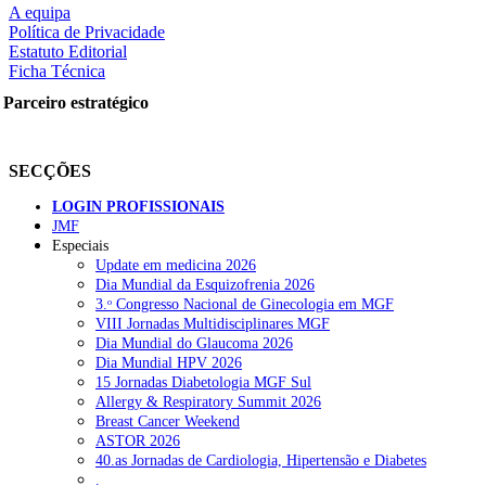
A equipa
Política de Privacidade
Estatuto Editorial
Ficha Técnica
rtilhe nas redes sociais:
Parceiro estratégico
SECÇÕES
LOGIN PROFISSIONAIS
JMF
Especiais
squisar
Update em medicina 2026
Dia Mundial da Esquizofrenia 2026
3.ᵒ Congresso Nacional de Ginecologia em MGF
OTÍCIAS RECENTES
VIII Jornadas Multidisciplinares MGF
Dia Mundial do Glaucoma 2026
Dia Mundial HPV 2026
Quase 11.900 jovens recorreram aos cheques psicólogo e nutricioni
15 Jornadas Diabetologia MGF Sul
Allergy & Respiratory Summit 2026
ULS de Coimbra estreia cirurgia endoscópica do ouvido com apoio
Breast Cancer Weekend
ASTOR 2026
Enfermeiros exigem esclarecimentos sobre eventual gestão privad
40.as Jornadas de Cardiologia, Hipertensão e Diabetes
.