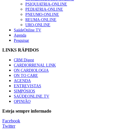
PSIQUIATRIA-ONLINE
“Os programas de rastreio do cancro do pulmão são custo-ef
PEDIATRIA-ONLINE
94 visualizações
PNEUMO-ONLINE
REUMA-ONLINE
URO-ONLINE
SaúdeOnline TV
Agenda
Pesquisar
Quase quatro em cada dez doentes com enfarte apresentavam
88 visualizações
LINKS RÁPIDOS
CRM Digest
CARDIORRENAL LINK
ON CARDIOLOGIA
Trodelvy aprovado para primeira linha no cancro da mama tr
ON TO CARE
61 visualizações
AGENDA
ENTREVISTAS
SIMPÓSIOS
SAÚDEONLINE.TV
OPINIÃO
MAIS NOTÍCIAS
Esteja sempre informado
Enfermeiros exigem esclarecimentos sobre eventual gestão priv
Facebook
7 Ago, 2026
|
0 Comments
Twitter