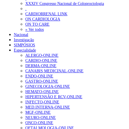
Ordem dos Médicos alerta para riscos no novo sistema de acesso a c
XXXIV Congresso Nacional de Coloproctologia
.
Portugal está a formar os médicos de que precisa?
6 de Agosto, 202
CARDIORRENAL LINK
ON CARDIOLOGIA
ON TO CARE
OTÍCIAS MAIS LIDAS
» Ver todos
Nacional
Investigação
Enfermagem Forense. “Da urgência ao tribunal, cada gesto c
SIMPÓSIOS
203 visualizações
Especialidade
ALERGO-ONLINE
CARDIO-ONLINE
DERMA-ONLINE
CANABIS MEDICINAL-ONLINE
1.º Episódio do Podcast “Frequência Cardio – Sintoniza-te 
ENDO-ONLINE
202 visualizações
GASTRO-ONLINE
GINECOLOGIA-ONLINE
HEMATO-ONLINE
HIPERTENSÃO E RCV-ONLINE
INFECTO-ONLINE
Alguns milhares de utentes podem ficar sem médico de famíl
MED.INTERNA-ONLINE
160 visualizações
MGF-ONLINE
NEURO-ONLINE
ONCO-ONLINE
OFTALMOLOGIA-ONLINE