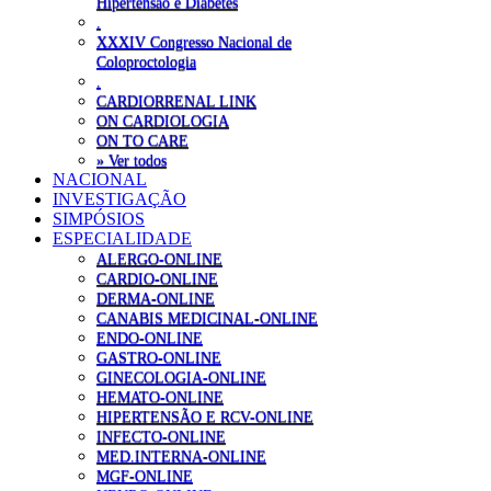
Hipertensão e Diabetes
.
XXXIV Congresso Nacional de
Coloproctologia
.
CARDIORRENAL LINK
ON CARDIOLOGIA
ON TO CARE
» Ver todos
NACIONAL
INVESTIGAÇÃO
SIMPÓSIOS
ESPECIALIDADE
ALERGO-ONLINE
CARDIO-ONLINE
DERMA-ONLINE
CANABIS MEDICINAL-ONLINE
ENDO-ONLINE
GASTRO-ONLINE
GINECOLOGIA-ONLINE
HEMATO-ONLINE
HIPERTENSÃO E RCV-ONLINE
INFECTO-ONLINE
MED.INTERNA-ONLINE
MGF-ONLINE