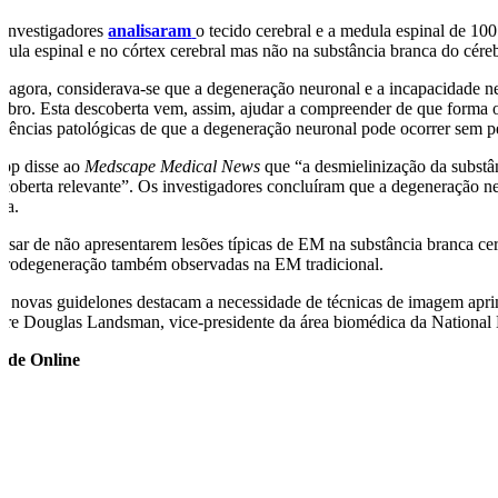
 investigadores
analisaram
o tecido cerebral e a medula espinal de 1
dula espinal e no córtex cerebral mas não na substância branca do cére
é agora, considerava-se que a degeneração neuronal e a incapacidade n
rebro. Esta descoberta vem, assim, ajudar a compreender de que forma 
idências patológicas de que a degeneração neuronal pode ocorrer sem pe
app disse ao
Medscape Medical News
que “a desmielinização da substâ
scoberta relevante”. Os investigadores concluíram que a degeneração n
ra.
esar de não apresentarem lesões típicas de EM na substância branca cere
urodegeneração também observadas na EM tradicional.
s novas guidelones destacam a necessidade de técnicas de imagem aprim
fere Douglas Landsman, vice-presidente da área biomédica da National M
úde Online