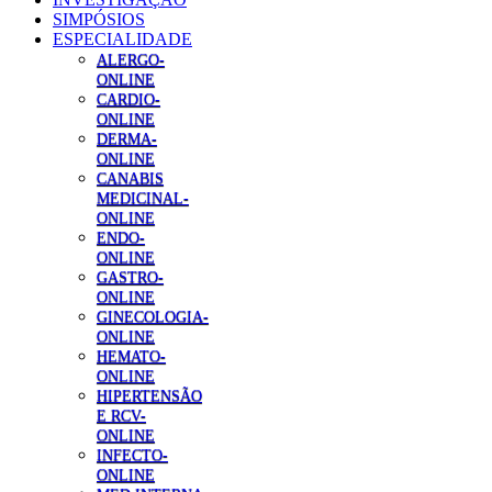
SIMPÓSIOS
ESPECIALIDADE
ALERGO-
ONLINE
CARDIO-
ONLINE
DERMA-
ONLINE
CANABIS
MEDICINAL-
ONLINE
ENDO-
ONLINE
GASTRO-
ONLINE
GINECOLOGIA-
ONLINE
HEMATO-
ONLINE
HIPERTENSÃO
E RCV-
ONLINE
INFECTO-
ONLINE