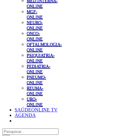
MED.INTERNA-
ONLINE
MGF-
ONLINE
NEURO-
ONLINE
ONCO-
ONLINE
OFTALMOLOGIA-
ONLINE
PSIQUIATRIA-
ONLINE
PEDIATRIA-
ONLINE
PNEUMO-
ONLINE
REUMA-
ONLINE
URO-
ONLINE
SAÚDEONLINE TV
AGENDA
Pesquisar