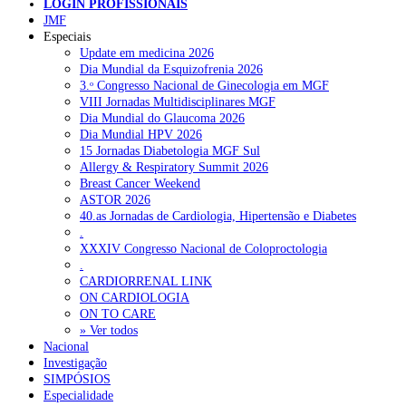
LOGIN PROFISSIONAIS
cerca de 30% destes gastos
.
NOTÍCIAS RECENTES
JMF
Especiais
LUSA/SO
Update em medicina 2026
Portugal está a formar os médicos de que precisa?
6 de Agosto,
Dia Mundial da Esquizofrenia 2026
2026
3.ᵒ Congresso Nacional de Ginecologia em MGF
VIII Jornadas Multidisciplinares MGF
Estudantes de Medicina representados na 79.ª World Health
Dia Mundial do Glaucoma 2026
Assembly
6 de Agosto, 2026
Dia Mundial HPV 2026
15 Jornadas Diabetologia MGF Sul
SCORA X-Change Portugal promove formação internacional
Allergy & Respiratory Summit 2026
em saúde sexual e reprodutiva
6 de Agosto, 2026
Breast Cancer Weekend
ASTOR 2026
ANEM reúne com coordenador do Pacto Estratégico para a
40.as Jornadas de Cardiologia, Hipertensão e Diabetes
Saúde
6 de Agosto, 2026
.
XXXIV Congresso Nacional de Coloproctologia
Sindicato diz que nova carreira de médicos dentistas reforça
.
estabilidade no SNS
6 de Agosto, 2026
CARDIORRENAL LINK
ON CARDIOLOGIA
ON TO CARE
» Ver todos
NOTÍCIAS MAIS LIDAS
Nacional
Investigação
Enfermagem Forense. “Da urgência ao tribunal, cada
SIMPÓSIOS
gesto conta e cada profissional faz a diferença”
Especialidade
202 visualizações