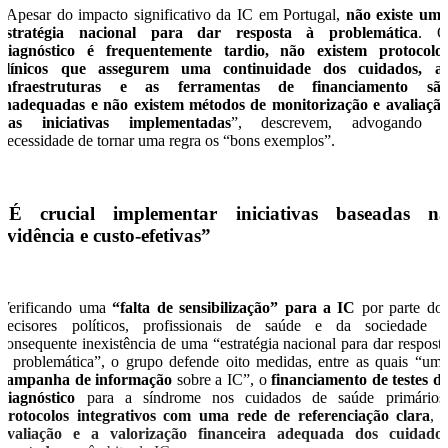
“Apesar do impacto significativo da IC em Portugal,
não existe um
estratégia nacional para dar resposta à problemática
. 
diagnóstico é frequentemente tardio, não existem protocolo
clínicos que assegurem uma continuidade dos cuidados, a
infraestruturas e as ferramentas de financiamento sã
inadequadas e não existem métodos de monitorização e avaliaçã
das iniciativas implementadas
”, descrevem, advogando 
necessidade de tornar uma regra os “bons exemplos”.
“É crucial implementar iniciativas baseadas n
evidência e custo-efetivas”
Verificando uma
“falta de sensibilização” para a IC
por parte do
decisores políticos, profissionais de saúde e da sociedade 
consequente inexistência de uma “estratégia nacional para dar respost
à problemática”, o grupo defende oito medidas, entre as quais “um
campanha de informação
sobre a IC”, o
financiamento de testes d
diagnóstico
para a síndrome nos cuidados de saúde primários
protocolos integrativos com uma rede de referenciação clara
, 
avaliação e a valorização financeira adequada dos cuidado