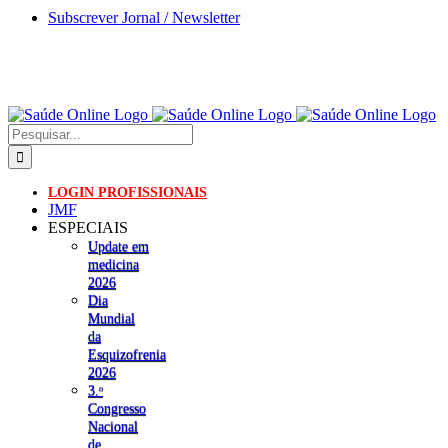
Skip
Subscrever Jornal / Newsletter
to
content
Pesquisar
LOGIN PROFISSIONAIS
JMF
ESPECIAIS
Update em
medicina
2026
Dia
Mundial
da
Esquizofrenia
2026
3.ᵒ
Congresso
Nacional
de