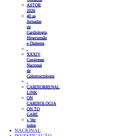
ASTOR
2026
40.as
Jornadas
de
Cardiologia,
Hipertensão
e Diabetes
.
XXXIV
Congresso
Nacional
de
Coloproctologia
.
CARDIORRENAL
LINK
ON
CARDIOLOGIA
ON TO
CARE
» Ver
todos
NACIONAL
INVESTIGAÇÃO