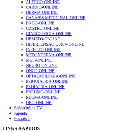
ALERGO-ONLINE
CARDIO-ONLINE
DERMA-ONLINE
CANABIS MEDICINAL-ONLINE
Alguns milhares de utentes podem ficar sem médico de
ENDO-ONLINE
família com nova regras do registo, alerta associação
GASTRO-ONLINE
175 visualizações
GINECOLOGIA-ONLINE
HEMATO-ONLINE
HIPERTENSÃO E RCV-ONLINE
INFECTO-ONLINE
Quase quatro em cada dez doentes com enfarte
MED.INTERNA-ONLINE
apresentavam níveis elevados de Lp(a), revela estudo
MGF-ONLINE
86 visualizações
NEURO-ONLINE
ONCO-ONLINE
OFTALMOLOGIA-ONLINE
PSIQUIATRIA-ONLINE
PEDIATRIA-ONLINE
“Os programas de rastreio do cancro do pulmão são
PNEUMO-ONLINE
custo-efetivos e representam um investimento
REUMA-ONLINE
sustentável para os sistemas de saúde”
URO-ONLINE
66 visualizações
SaúdeOnline TV
Agenda
Pesquisar
Trodelvy aprovado para primeira linha no cancro da
mama triplo negativo metastático em doentes não
LINKS RÁPIDOS
elegíveis para inibidores PD-(L)1