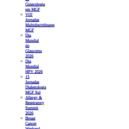
Ginecologia
em MGF
VIII
Jornadas
Multidisciplinares
MGF
Dia
Mundial
do
Glaucoma
2026
Dia
Mundial
HPV 2026
15
Jornadas
Diabetologia
MGF Sul
Allergy &
Respiratory
Summit
2026
Breast
Cancer
Weekend