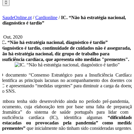
SaudeOnline.pt
/
Cardionline
/
IC. “Não há estratégia nacional,
diagnóstico é tardio”
6 Out, 2020
IC. “Não há estratégia nacional, diagnóstico é tardio”
Diagnóstico é tardio, continuidade de cuidados não é assegurada,
não há estratégia nacional, diz grupo de trabalho para
insuficiência cardíaca, que apresenta oito medidas "prementes".
O documento “Consenso Estratégico para a Insuficiência Cardíaca
identifica as principais lacunas no acompanhamento dos doentes co
IC e apresentando “medidas urgentes” para diminuir a carga da doenç
no SNS.
Embora tenha sido desenvolvido ainda no período pré-pandemia, 
documento, cuja elaboração tem por base uma falta de preparaçã
“dramática” do sistema de saúde português para lidar com 
insuficiência cardíaca (IC), identifica algumas
“dificuldade
destacadas ou provocadas pela pandemia” como medida
“prementes”
que inicialmente não tinham sido consideradas urgentes.