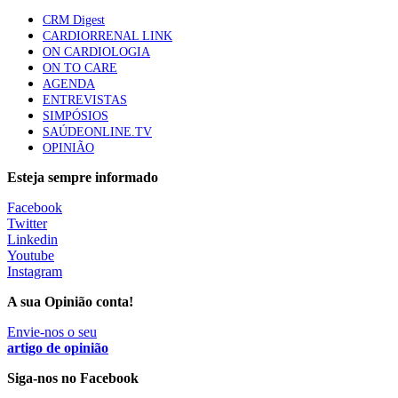
61 visualizações
CRM Digest
CARDIORRENAL LINK
ON CARDIOLOGIA
Especialistas defendem mais potássio na alimentação
ON TO CARE
para ajudar a controlar a hipertensão
AGENDA
57 visualizações
ENTREVISTAS
SIMPÓSIOS
SAÚDEONLINE.TV
OPINIÃO
MAIS NOTÍCIAS
Esteja sempre informado
Facebook
Sindicato diz que nova carreira de médicos dentistas reforça
Twitter
estabilidade no SNS
Linkedin
6 Ago, 2026
|
0 Comments
Youtube
Instagram
A sua Opinião conta!
Mais de 400 utentes beneficiaram de comparticipação reforçada
para tratamentos de infertilidade na Madeira
Envie-nos o seu
artigo de opinião
6 Ago, 2026
|
0 Comments
Siga-nos no Facebook