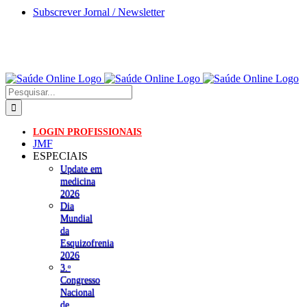
Skip
Subscrever Jornal / Newsletter
to
content
Pesquisar
LOGIN PROFISSIONAIS
JMF
ESPECIAIS
Update em
medicina
2026
Dia
Mundial
da
Esquizofrenia
2026
3.ᵒ
Congresso
Nacional
de