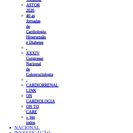
ASTOR
2026
40.as
Jornadas
de
Cardiologia,
Hipertensão
e Diabetes
.
XXXIV
Congresso
Nacional
de
Coloproctologia
.
CARDIORRENAL
LINK
ON
CARDIOLOGIA
ON TO
CARE
» Ver
todos
NACIONAL
INVESTIGAÇÃO