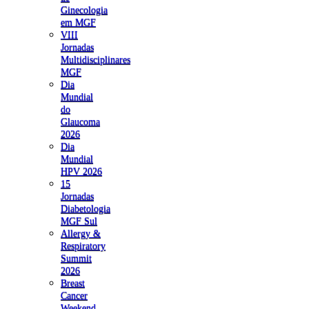
Ginecologia
em MGF
VIII
Jornadas
Multidisciplinares
MGF
Dia
Mundial
do
Glaucoma
2026
Dia
Mundial
HPV 2026
15
Jornadas
Diabetologia
MGF Sul
Allergy &
Respiratory
Summit
2026
Breast
Cancer
Weekend