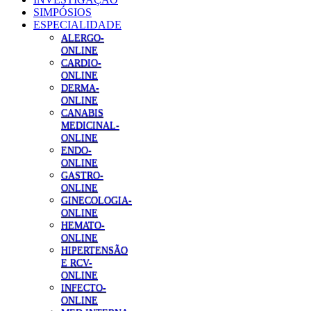
SIMPÓSIOS
ESPECIALIDADE
ALERGO-
ONLINE
CARDIO-
ONLINE
DERMA-
ONLINE
CANABIS
MEDICINAL-
ONLINE
ENDO-
ONLINE
GASTRO-
ONLINE
GINECOLOGIA-
ONLINE
HEMATO-
ONLINE
HIPERTENSÃO
E RCV-
ONLINE
INFECTO-
ONLINE