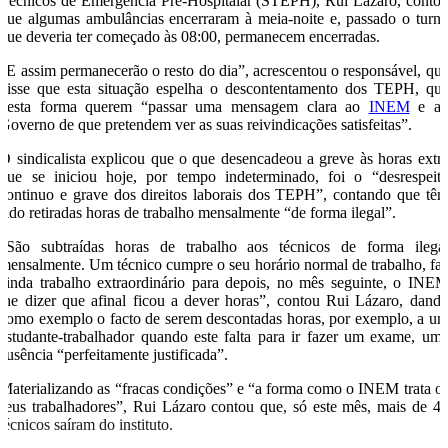
Técnicos de Emergência Pré-Hospitalar (STEPH), Rui Lázaro, conto
que algumas ambulâncias encerraram à meia-noite e, passado o turn
que deveria ter começado às 08:00, permanecem encerradas.
“E assim permanecerão o resto do dia”, acrescentou o responsável, qu
disse que esta situação espelha o descontentamento dos TEPH, qu
desta forma querem “passar uma mensagem clara ao
INEM
e a
Governo de que pretendem ver as suas reivindicações satisfeitas”.
O sindicalista explicou que o que desencadeou a greve às horas extr
que se iniciou hoje, por tempo indeterminado, foi o “desrespeit
continuo e grave dos direitos laborais dos TEPH”, contando que tê
sido retiradas horas de trabalho mensalmente “de forma ilegal”.
“São subtraídas horas de trabalho aos técnicos de forma ilega
mensalmente. Um técnico cumpre o seu horário normal de trabalho, fa
ainda trabalho extraordinário para depois, no mês seguinte, o INE
lhe dizer que afinal ficou a dever horas”, contou Rui Lázaro, dand
como exemplo o facto de serem descontadas horas, por exemplo, a u
estudante-trabalhador quando este falta para ir fazer um exame, um
ausência “perfeitamente justificada”.
Materializando as “fracas condições” e “a forma como o INEM trata o
seus trabalhadores”, Rui Lázaro contou que, só este mês, mais de 4
técnicos saíram do instituto.