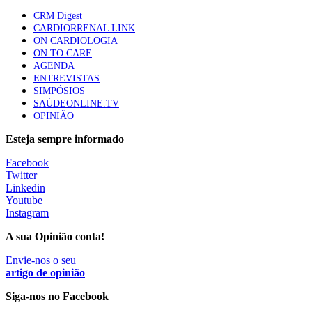
CRM Digest
1.º Episódio do Podcast “Frequência Cardio – Sintoniza
CARDIORRENAL LINK
te na Insuficiência Cardíaca” da Bayer
ON CARDIOLOGIA
58 visualizações
ON TO CARE
AGENDA
ENTREVISTAS
SIMPÓSIOS
Canábis medicinal e saúde mental
SAÚDEONLINE.TV
53 visualizações
OPINIÃO
Esteja sempre informado
Facebook
MAIS NOTÍCIAS
Twitter
Linkedin
Youtube
Instagram
Plataforma criada por estudantes apoia famílias após
diagnóstico de demência
A sua Opinião conta!
5 Ago, 2026
|
0 Comments
Envie-nos o seu
artigo de opinião
ULS Alto Alentejo e IPO de Lisboa reforçam cooperação em
Siga-nos no Facebook
Oncologia, formação e investigação