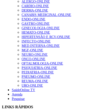
ALERGO-ONLINE
CARDIO-ONLINE
Enfermagem Forense. “Da urgência ao tribunal, cada
DERMA-ONLINE
gesto conta e cada profissional faz a diferença”
CANABIS MEDICINAL-ONLINE
202 visualizações
ENDO-ONLINE
GASTRO-ONLINE
GINECOLOGIA-ONLINE
HEMATO-ONLINE
Alguns milhares de utentes podem ficar sem médico de
HIPERTENSÃO E RCV-ONLINE
família com nova regras do registo, alerta associação
INFECTO-ONLINE
167 visualizações
MED.INTERNA-ONLINE
MGF-ONLINE
NEURO-ONLINE
ONCO-ONLINE
Quase quatro em cada dez doentes com enfarte
OFTALMOLOGIA-ONLINE
apresentavam níveis elevados de Lp(a), revela estudo
PSIQUIATRIA-ONLINE
84 visualizações
PEDIATRIA-ONLINE
PNEUMO-ONLINE
REUMA-ONLINE
URO-ONLINE
SaúdeOnline TV
Trodelvy aprovado para primeira linha no cancro da
Agenda
mama triplo negativo metastático em doentes não
Pesquisar
elegíveis para inibidores PD-(L)1
58 visualizações
LINKS RÁPIDOS