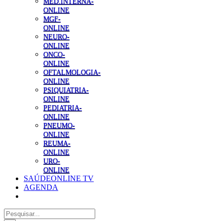
MED.INTERNA-
ONLINE
MGF-
ONLINE
NEURO-
ONLINE
ONCO-
ONLINE
OFTALMOLOGIA-
ONLINE
PSIQUIATRIA-
ONLINE
PEDIATRIA-
ONLINE
PNEUMO-
ONLINE
REUMA-
ONLINE
URO-
ONLINE
SAÚDEONLINE TV
AGENDA
Pesquisar