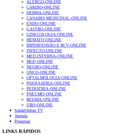
ALERGO-ONLINE
te na Insuficiência Cardíaca” da Bayer
CARDIO-ONLINE
207 visualizações
DERMA-ONLINE
CANABIS MEDICINAL-ONLINE
ENDO-ONLINE
GASTRO-ONLINE
Enfermagem Forense. “Da urgência ao tribunal, cada
GINECOLOGIA-ONLINE
gesto conta e cada profissional faz a diferença”
HEMATO-ONLINE
203 visualizações
HIPERTENSÃO E RCV-ONLINE
INFECTO-ONLINE
MED.INTERNA-ONLINE
MGF-ONLINE
Alguns milhares de utentes podem ficar sem médico de
NEURO-ONLINE
família com nova regras do registo, alerta associação
ONCO-ONLINE
162 visualizações
OFTALMOLOGIA-ONLINE
PSIQUIATRIA-ONLINE
PEDIATRIA-ONLINE
PNEUMO-ONLINE
REUMA-ONLINE
“Os programas de rastreio do cancro do pulmão são
URO-ONLINE
custo-efetivos e representam um investimento
SaúdeOnline TV
sustentável para os sistemas de saúde”
Agenda
94 visualizações
Pesquisar
LINKS RÁPIDOS
Quase quatro em cada dez doentes com enfarte