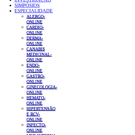
SIMPÓSIOS
ESPECIALIDADE
ALERGO-
ONLINE
CARDIO-
ONLINE
DERMA-
ONLINE
CANABIS
MEDICINAL-
ONLINE
ENDO-
ONLINE
GASTRO-
ONLINE
GINECOLOGIA-
ONLINE
HEMATO-
ONLINE
HIPERTENSÃO
E RCV-
ONLINE
INFECTO-
ONLINE