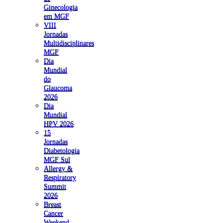
Ginecologia
em MGF
VIII
Jornadas
Multidisciplinares
MGF
Dia
Mundial
do
Glaucoma
2026
Dia
Mundial
HPV 2026
15
Jornadas
Diabetologia
MGF Sul
Allergy &
Respiratory
Summit
2026
Breast
Cancer
Weekend