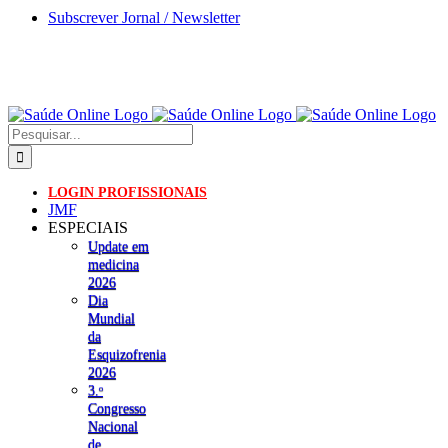
Skip
Subscrever Jornal / Newsletter
to
content
Pesquisar
LOGIN PROFISSIONAIS
JMF
ESPECIAIS
Update em
medicina
2026
Dia
Mundial
da
Esquizofrenia
2026
3.ᵒ
Congresso
Nacional
de