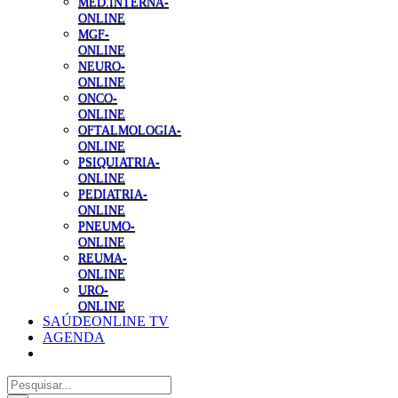
MED.INTERNA-
ONLINE
MGF-
ONLINE
NEURO-
ONLINE
ONCO-
ONLINE
OFTALMOLOGIA-
ONLINE
PSIQUIATRIA-
ONLINE
PEDIATRIA-
ONLINE
PNEUMO-
ONLINE
REUMA-
ONLINE
URO-
ONLINE
SAÚDEONLINE TV
AGENDA
Pesquisar