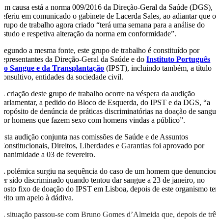
Em causa está a norma 009/2016 da Direção-Geral da Saúde (DGS),
referiu em comunicado o gabinete de Lacerda Sales, ao adiantar que o
grupo de trabalho agora criado “terá uma semana para a análise do
estudo e respetiva alteração da norma em conformidade”.
Segundo a mesma fonte, este grupo de trabalho é constituído por
representantes da Direção-Geral da Saúde e do
Instituto Português
do Sangue e da Transplantação
(IPST), incluindo também, a título
consultivo, entidades da sociedade civil.
A criação deste grupo de trabalho ocorre na véspera da audição
parlamentar, a pedido do Bloco de Esquerda, do IPST e da DGS, “a
propósito de denúncia de práticas discriminatórias na doação de sangue
por homens que fazem sexo com homens vindas a público”.
Esta audição conjunta nas comissões de Saúde e de Assuntos
Constitucionais, Direitos, Liberdades e Garantias foi aprovado por
unanimidade a 03 de fevereiro.
A polémica surgiu na sequência do caso de um homem que denunciou
ter sido discriminado quando tentou dar sangue a 23 de janeiro, no
posto fixo de doação do IPST em Lisboa, depois de este organismo ter
feito um apelo à dádiva.
A situação passou-se com Bruno Gomes d’Almeida que, depois de três