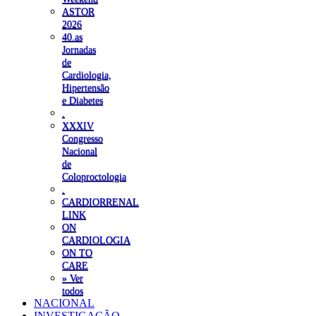
ASTOR
2026
40.as
Jornadas
de
Cardiologia,
Hipertensão
e Diabetes
.
XXXIV
Congresso
Nacional
de
Coloproctologia
.
CARDIORRENAL
LINK
ON
CARDIOLOGIA
ON TO
CARE
» Ver
todos
NACIONAL
INVESTIGAÇÃO