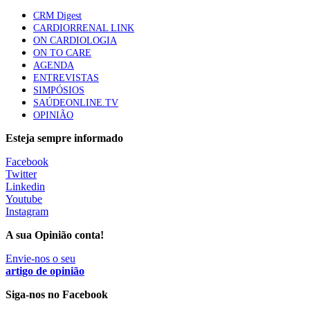
apresentavam níveis elevados de Lp(a), revela estudo
CRM Digest
88 visualizações
CARDIORRENAL LINK
ON CARDIOLOGIA
ON TO CARE
AGENDA
Trodelvy aprovado para primeira linha no cancro da
ENTREVISTAS
mama triplo negativo metastático em doentes não
SIMPÓSIOS
elegíveis para inibidores PD-(L)1
SAÚDEONLINE.TV
61 visualizações
OPINIÃO
Esteja sempre informado
MAIS NOTÍCIAS
Facebook
Twitter
Linkedin
Ministério prepara regras para acompanhamento da gravidez
Youtube
de baixo risco por enfermeiros especialistas
Instagram
10 Ago, 2026
|
0 Comments
A sua Opinião conta!
Envie-nos o seu
Presidente da República promulga clarificação dos incentivos a
artigo de opinião
médicos por trabalho suplementar
Siga-nos no Facebook
10 Ago, 2026
|
0 Comments