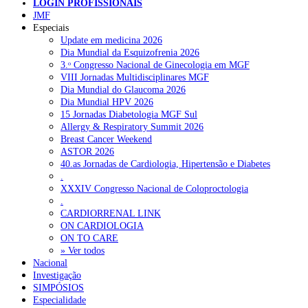
LOGIN PROFISSIONAIS
JMF
Especiais
NOTÍCIAS RECENTES
Update em medicina 2026
Dia Mundial da Esquizofrenia 2026
3.ᵒ Congresso Nacional de Ginecologia em MGF
Quase 11.900 jovens recorreram aos cheques psicólogo e
VIII Jornadas Multidisciplinares MGF
nutricionista no primeiro mês
7 de Agosto, 2026
Dia Mundial do Glaucoma 2026
Dia Mundial HPV 2026
ULS de Coimbra estreia cirurgia endoscópica do ouvido com
15 Jornadas Diabetologia MGF Sul
apoio robótico em Portugal
7 de Agosto, 2026
Allergy & Respiratory Summit 2026
Breast Cancer Weekend
Enfermeiros exigem esclarecimentos sobre eventual gestão
ASTOR 2026
privada da ULS do Algarve
7 de Agosto, 2026
40.as Jornadas de Cardiologia, Hipertensão e Diabetes
.
Ordem dos Médicos alerta para riscos no novo sistema de acesso
XXXIV Congresso Nacional de Coloproctologia
a consultas e cirurgias
7 de Agosto, 2026
.
CARDIORRENAL LINK
Portugal está a formar os médicos de que precisa?
6 de Agosto,
ON CARDIOLOGIA
2026
ON TO CARE
» Ver todos
Nacional
Investigação
NOTÍCIAS MAIS LIDAS
SIMPÓSIOS
Especialidade
Enfermagem Forense. “Da urgência ao tribunal, cada