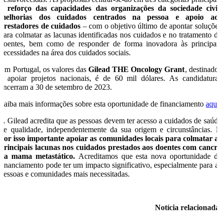
–
reforço das capacidades das organizações da sociedade civil
melhorias dos cuidados centrados na pessoa e apoio ao
prestadores de cuidados
– com o objetivo último de apontar soluçõe
para colmatar as lacunas identificadas nos cuidados e no tratamento d
doentes, bem como de responder de forma inovadora às principai
necessidades na área dos cuidados sociais.
Em Portugal, os valores das
Gilead THE Oncology Grant
, destinado
a apoiar projetos nacionais, é de 60 mil dólares. As candidatura
encerram a 30 de setembro de 2023.
Saiba mais informações sobre esta oportunidade de financiamento
aqui
A Gilead acredita que as pessoas devem ter acesso a cuidados de saúd
de qualidade, independentemente da sua origem e circunstâncias.
por isso importante apoiar as comunidades locais para colmatar a
principais lacunas nos cuidados prestados aos doentes com cancr
da mama metastático.
Acreditamos que esta nova oportunidade d
financiamento pode ter um impacto significativo, especialmente para a
pessoas e comunidades mais necessitadas.
Notícia relacionad