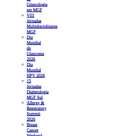
Ginecologia
em MGF
VIII
Jornadas
Multidisciplinares
MGF
Dia
Mundial
do
Glaucoma
2026
Dia
Mundial
HPV 2026
15
Jornadas
Diabetologia
MGF Sul
Allergy &
Respiratory
Summit
2026
Breast
Cancer
Weekend