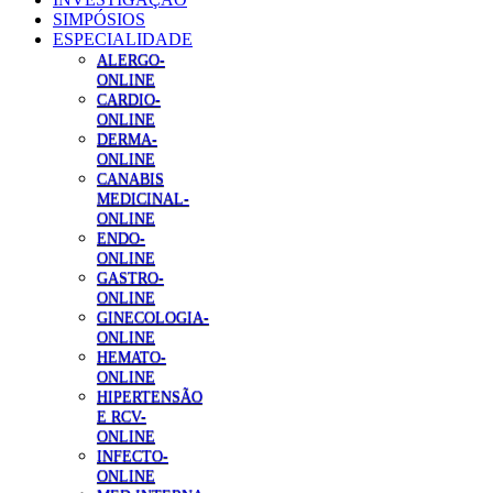
SIMPÓSIOS
ESPECIALIDADE
ALERGO-
ONLINE
CARDIO-
ONLINE
DERMA-
ONLINE
CANABIS
MEDICINAL-
ONLINE
ENDO-
ONLINE
GASTRO-
ONLINE
GINECOLOGIA-
ONLINE
HEMATO-
ONLINE
HIPERTENSÃO
E RCV-
ONLINE
INFECTO-
ONLINE