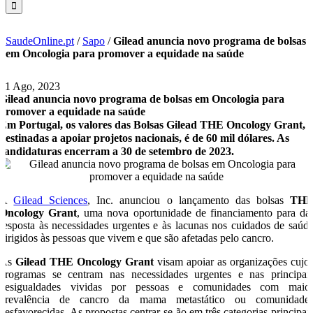
SaudeOnline.pt
/
Sapo
/
Gilead anuncia novo programa de bolsas
em Oncologia para promover a equidade na saúde
31 Ago, 2023
Gilead anuncia novo programa de bolsas em Oncologia para
promover a equidade na saúde
Em Portugal, os valores das Bolsas Gilead THE Oncology Grant,
destinadas a apoiar projetos nacionais, é de 60 mil dólares. As
candidaturas encerram a 30 de setembro de 2023.
A
Gilead Sciences
, Inc. anunciou o lançamento das bolsas
TH
Oncology Grant
, uma nova oportunidade de financiamento para da
resposta às necessidades urgentes e às lacunas nos cuidados de saúd
dirigidos às pessoas que vivem e que são afetadas pelo cancro.
As
Gilead THE Oncology Grant
visam apoiar as organizações cujo
programas se centram nas necessidades urgentes e nas principai
desigualdades vividas por pessoas e comunidades com maio
prevalência de cancro da mama metastático ou comunidade
desfavorecidas. As propostas centrar-se-ão em três categorias principai