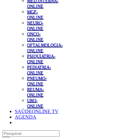
MED.INTERNA-
ONLINE
MGF-
ONLINE
NEURO-
ONLINE
ONCO-
ONLINE
OFTALMOLOGIA-
ONLINE
PSIQUIATRIA-
ONLINE
PEDIATRIA-
ONLINE
PNEUMO-
ONLINE
REUMA-
ONLINE
URO-
ONLINE
SAÚDEONLINE TV
AGENDA
Pesquisar