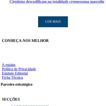
Cientistas descodificam na totalidade cromossoma masculin
LER MAIS
CONHEÇA-NOS MELHOR
LER MAIS
A equipa
Política de Privacidade
Estatuto Editorial
Ficha Técnica
Partilhe nas redes sociais:
Parceiro estratégico
SECÇÕES
Pesquisar