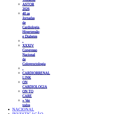
ASTOR
2026
40.as
Jornadas
de
Cardiologia,
Hipertensão
e Diabetes
.
XXXIV
Congresso
Nacional
de
Coloproctologia
.
CARDIORRENAL
LINK
ON
CARDIOLOGIA
ON TO
CARE
» Ver
todos
NACIONAL
INVESTIGAÇÃO