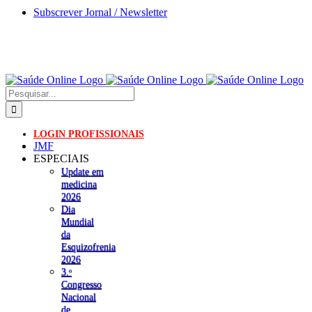
Skip
Subscrever Jornal / Newsletter
to
content
Pesquisar
LOGIN PROFISSIONAIS
JMF
ESPECIAIS
Update em
medicina
2026
Dia
Mundial
da
Esquizofrenia
2026
3.ᵒ
Congresso
Nacional
de