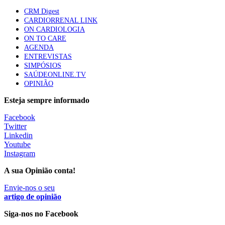
apresentavam níveis elevados de Lp(a), revela estudo
CRM Digest
86 visualizações
CARDIORRENAL LINK
ON CARDIOLOGIA
ON TO CARE
AGENDA
Trodelvy aprovado para primeira linha no cancro da
ENTREVISTAS
mama triplo negativo metastático em doentes não
SIMPÓSIOS
elegíveis para inibidores PD-(L)1
SAÚDEONLINE.TV
61 visualizações
OPINIÃO
Esteja sempre informado
MAIS NOTÍCIAS
Facebook
Twitter
Tudo sobre branqueamento dentário
Linkedin
30 Nov, 2025
|
0 Comments
Youtube
Instagram
Quando o valor se torna o verdadeiro motor da saúde
A sua Opinião conta!
17 Nov, 2025
|
0 Comments
Envie-nos o seu
artigo de opinião
Siga-nos no Facebook