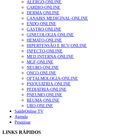
ALERGO-ONLINE
gesto conta e cada profissional faz a diferença”
CARDIO-ONLINE
202 visualizações
DERMA-ONLINE
CANABIS MEDICINAL-ONLINE
ENDO-ONLINE
GASTRO-ONLINE
Alguns milhares de utentes podem ficar sem médico de
GINECOLOGIA-ONLINE
família com nova regras do registo, alerta associação
HEMATO-ONLINE
155 visualizações
HIPERTENSÃO E RCV-ONLINE
INFECTO-ONLINE
MED.INTERNA-ONLINE
MGF-ONLINE
1.º Episódio do Podcast “Frequência Cardio – Sintoniza
NEURO-ONLINE
te na Insuficiência Cardíaca” da Bayer
ONCO-ONLINE
99 visualizações
OFTALMOLOGIA-ONLINE
PSIQUIATRIA-ONLINE
PEDIATRIA-ONLINE
PNEUMO-ONLINE
REUMA-ONLINE
“Os programas de rastreio do cancro do pulmão são
URO-ONLINE
custo-efetivos e representam um investimento
SaúdeOnline TV
sustentável para os sistemas de saúde”
Agenda
88 visualizações
Pesquisar
LINKS RÁPIDOS
Quase quatro em cada dez doentes com enfarte