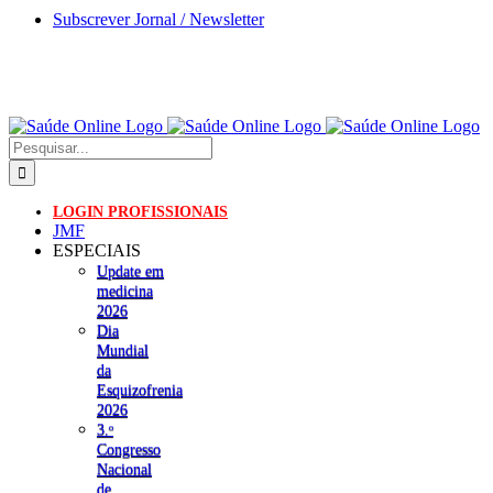
Skip
Subscrever Jornal / Newsletter
to
content
Pesquisar
LOGIN PROFISSIONAIS
JMF
ESPECIAIS
Update em
medicina
2026
Dia
Mundial
da
Esquizofrenia
2026
3.ᵒ
Congresso
Nacional
de