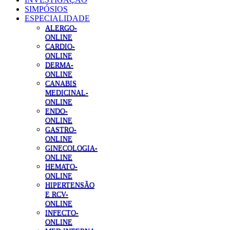
SIMPÓSIOS
ESPECIALIDADE
ALERGO-
ONLINE
CARDIO-
ONLINE
DERMA-
ONLINE
CANABIS
MEDICINAL-
ONLINE
ENDO-
ONLINE
GASTRO-
ONLINE
GINECOLOGIA-
ONLINE
HEMATO-
ONLINE
HIPERTENSÃO
E RCV-
ONLINE
INFECTO-
ONLINE