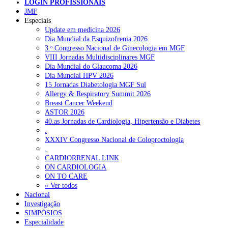
LOGIN PROFISSIONAIS
JMF
Especiais
NOTÍCIAS RECENTES
Update em medicina 2026
Dia Mundial da Esquizofrenia 2026
3.ᵒ Congresso Nacional de Ginecologia em MGF
Quase 11.900 jovens recorreram aos cheques psicólogo e
VIII Jornadas Multidisciplinares MGF
nutricionista no primeiro mês
7 de Agosto, 2026
Dia Mundial do Glaucoma 2026
Dia Mundial HPV 2026
ULS de Coimbra estreia cirurgia endoscópica do ouvido com
15 Jornadas Diabetologia MGF Sul
apoio robótico em Portugal
7 de Agosto, 2026
Allergy & Respiratory Summit 2026
Breast Cancer Weekend
Enfermeiros exigem esclarecimentos sobre eventual gestão
ASTOR 2026
privada da ULS do Algarve
7 de Agosto, 2026
40.as Jornadas de Cardiologia, Hipertensão e Diabetes
.
Ordem dos Médicos alerta para riscos no novo sistema de acesso
XXXIV Congresso Nacional de Coloproctologia
a consultas e cirurgias
7 de Agosto, 2026
.
CARDIORRENAL LINK
Portugal está a formar os médicos de que precisa?
6 de Agosto,
ON CARDIOLOGIA
2026
ON TO CARE
» Ver todos
Nacional
Investigação
NOTÍCIAS MAIS LIDAS
SIMPÓSIOS
Especialidade
Enfermagem Forense. “Da urgência ao tribunal, cada