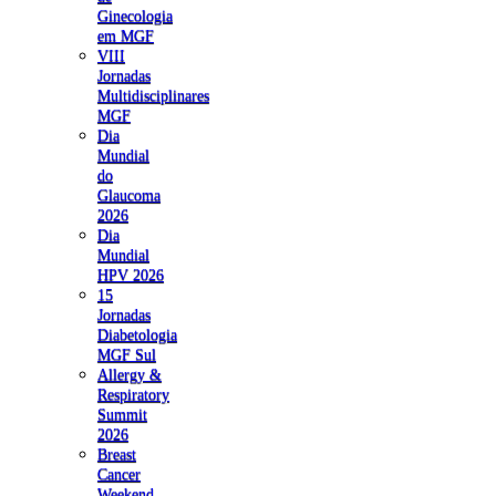
Ginecologia
em MGF
VIII
Jornadas
Multidisciplinares
MGF
Dia
Mundial
do
Glaucoma
2026
Dia
Mundial
HPV 2026
15
Jornadas
Diabetologia
MGF Sul
Allergy &
Respiratory
Summit
2026
Breast
Cancer
Weekend