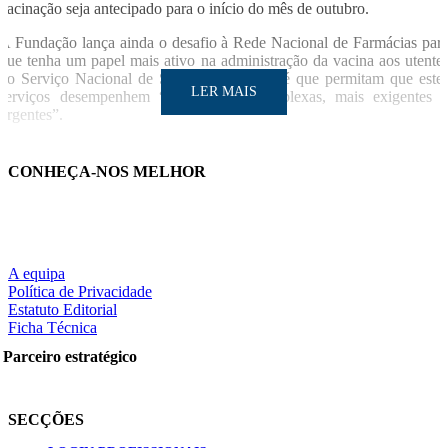
vacinação seja antecipado para o início do mês de outubro.
A Fundação lança ainda o desafio à Rede Nacional de Farmácias par
que tenha um papel mais ativo na administração da vacina aos utente
do Serviço Nacional de Saúde. O objetivo é que permitam que este
LER MAIS
serviços desempenhem “tarefas mais complexas, mais exigentes 
urgentes”.
Para além destes aspetos, a FPP reitera a necessidade de melhorar a
atitudes comportamentais preventivas comuns às duas infeções, desde 
CONHEÇA-NOS MELHOR
etiqueta respiratória, a desinfeção das mãos e das superfícies, até a
distanciamento social e à utilização de máscara em todos os espaço
públicos, quer exteriores, quer interiores.
Comunicado/
SO
LER MAIS
A equipa
Política de Privacidade
Estatuto Editorial
Ficha Técnica
Partilhe nas redes sociais:
Parceiro estratégico
SECÇÕES
Pesquisar