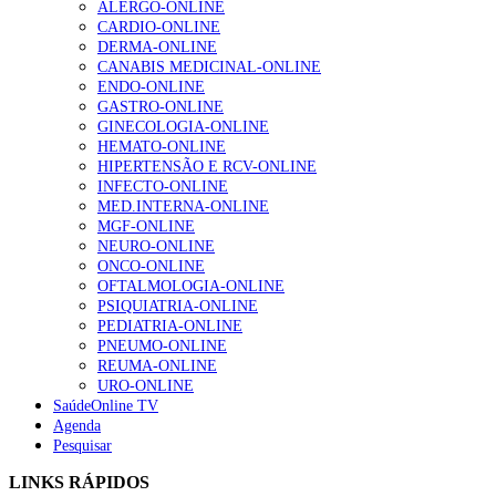
ALERGO-ONLINE
gesto conta e cada profissional faz a diferença”
CARDIO-ONLINE
203 visualizações
DERMA-ONLINE
CANABIS MEDICINAL-ONLINE
ENDO-ONLINE
GASTRO-ONLINE
1.º Episódio do Podcast “Frequência Cardio – Sintoniza
GINECOLOGIA-ONLINE
te na Insuficiência Cardíaca” da Bayer
HEMATO-ONLINE
202 visualizações
HIPERTENSÃO E RCV-ONLINE
INFECTO-ONLINE
MED.INTERNA-ONLINE
MGF-ONLINE
Alguns milhares de utentes podem ficar sem médico de
NEURO-ONLINE
família com nova regras do registo, alerta associação
ONCO-ONLINE
160 visualizações
OFTALMOLOGIA-ONLINE
PSIQUIATRIA-ONLINE
PEDIATRIA-ONLINE
PNEUMO-ONLINE
REUMA-ONLINE
“Os programas de rastreio do cancro do pulmão são
URO-ONLINE
custo-efetivos e representam um investimento
SaúdeOnline TV
sustentável para os sistemas de saúde”
Agenda
94 visualizações
Pesquisar
LINKS RÁPIDOS
Quase quatro em cada dez doentes com enfarte