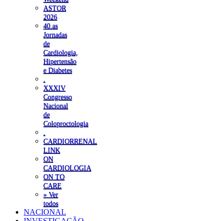
ASTOR
2026
40.as
Jornadas
de
Cardiologia,
Hipertensão
e Diabetes
.
XXXIV
Congresso
Nacional
de
Coloproctologia
.
CARDIORRENAL
LINK
ON
CARDIOLOGIA
ON TO
CARE
» Ver
todos
NACIONAL
INVESTIGAÇÃO