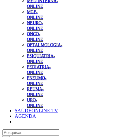
MED.INTERNA-
ONLINE
MGF-
ONLINE
NEURO-
ONLINE
ONCO-
ONLINE
OFTALMOLOGIA-
ONLINE
PSIQUIATRIA-
ONLINE
PEDIATRIA-
ONLINE
PNEUMO-
ONLINE
REUMA-
ONLINE
URO-
ONLINE
SAÚDEONLINE TV
AGENDA
Pesquisar