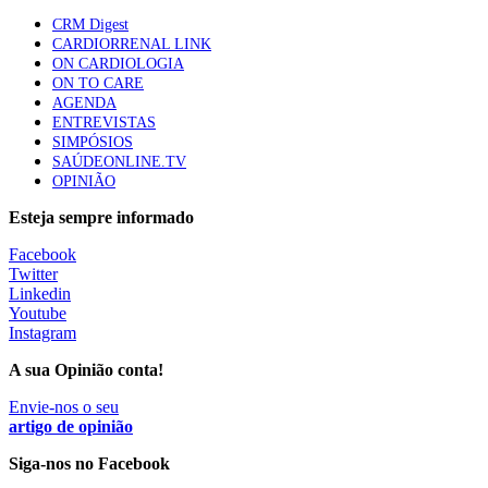
apresentavam níveis elevados de Lp(a), revela estudo
CRM Digest
88 visualizações
CARDIORRENAL LINK
ON CARDIOLOGIA
ON TO CARE
AGENDA
Trodelvy aprovado para primeira linha no cancro da
ENTREVISTAS
mama triplo negativo metastático em doentes não
SIMPÓSIOS
elegíveis para inibidores PD-(L)1
SAÚDEONLINE.TV
61 visualizações
OPINIÃO
Esteja sempre informado
MAIS NOTÍCIAS
Facebook
Twitter
Linkedin
Quase 11.900 jovens recorreram aos cheques psicólogo e
Youtube
nutricionista no primeiro mês
Instagram
7 Ago, 2026
|
0 Comments
A sua Opinião conta!
Envie-nos o seu
ULS de Coimbra estreia cirurgia endoscópica do ouvido com
artigo de opinião
apoio robótico em Portugal
Siga-nos no Facebook
7 Ago, 2026
|
0 Comments