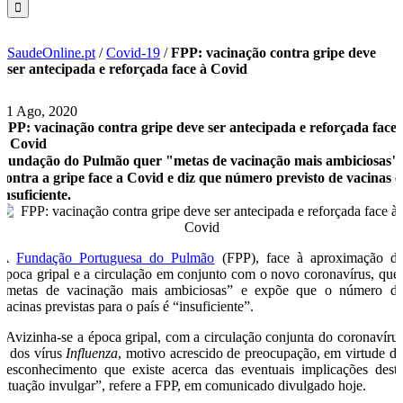
SaudeOnline.pt
/
Covid-19
/
FPP: vacinação contra gripe deve
ser antecipada e reforçada face à Covid
21 Ago, 2020
FPP: vacinação contra gripe deve ser antecipada e reforçada face
à Covid
Fundação do Pulmão quer "metas de vacinação mais ambiciosas"
contra a gripe face a Covid e diz que número previsto de vacinas é
insuficiente.
A
Fundação Portuguesa do Pulmão
(FPP), face à aproximação d
época gripal e a circulação em conjunto com o novo coronavírus, que
“metas de vacinação mais ambiciosas” e expõe que o número d
vacinas previstas para o país é “insuficiente”.
“Avizinha-se a época gripal, com a circulação conjunta do coronavíru
e dos vírus
Influenza
, motivo acrescido de preocupação, em virtude d
desconhecimento que existe acerca das eventuais implicações dest
situação invulgar”, refere a FPP, em comunicado divulgado hoje.