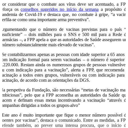
Por considerar que o combate aos vírus deve ser acentuado, a FP
reforça os
conselhos sugeridos no início da semana
a propósito d
pandemia de Covid-19 e destaca que, no combate à gripe, “a vacin
perfila-se como uma importante arma preventiva”.
Argumentando que o número de vacinas previstas para o país “
insuficiente” – dois milhões para o SNS e 500 mil para a Rede d
Farmácias –, a FPP apela a que as autoridades de Saúde assegurem u
“número substancialmente mais elevado de vacinas”.
“Se contabilizarmos apenas as pessoas com idade superior a 65 anos 
com indicação formal para serem vacinadas – o número é superior 
2.220.000. Restam ainda os numerosos grupos de pessoas vulnerávei
ou com indicação para a vacinação”, alerta a FPP, que recomenda 
vacinação a todos estes grupos, vulneráveis ou com indicação para 
vacinação, de acordo com as orientações da DGS.
Na perspetiva da Fundação, são necessárias “metas de vacinação mai
ambiciosas”, pelo que a FPP aconselha as autoridades da Saúde qu
tracem e definam essas metas incentivando a vacinação “através d
campanhas dirigidas a todos os grupos-alvo”
“Este ano é muito importante que fique o menor número possível d
doentes por vacinar”, destaca o comunicado. Entre as medidas, a FP
defende também, ao prever uma intensa procura, que o início d