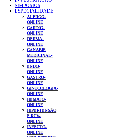
SIMPÓSIOS
ESPECIALIDADE
ALERGO-
ONLINE
CARDIO-
ONLINE
DERMA-
ONLINE
CANABIS
MEDICINAL-
ONLINE
ENDO-
ONLINE
GASTRO-
ONLINE
GINECOLOGIA-
ONLINE
HEMATO-
ONLINE
HIPERTENSÃO
E RCV-
ONLINE
INFECTO-
ONLINE