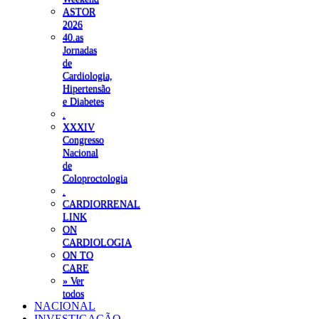
ASTOR
2026
40.as
Jornadas
de
Cardiologia,
Hipertensão
e Diabetes
.
XXXIV
Congresso
Nacional
de
Coloproctologia
.
CARDIORRENAL
LINK
ON
CARDIOLOGIA
ON TO
CARE
» Ver
todos
NACIONAL
INVESTIGAÇÃO