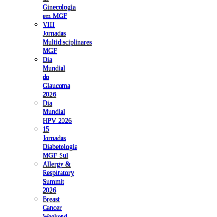
Ginecologia
em MGF
VIII
Jornadas
Multidisciplinares
MGF
Dia
Mundial
do
Glaucoma
2026
Dia
Mundial
HPV 2026
15
Jornadas
Diabetologia
MGF Sul
Allergy &
Respiratory
Summit
2026
Breast
Cancer
Weekend