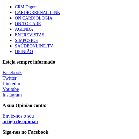
apresentavam níveis elevados de Lp(a), revela estudo
CRM Digest
86 visualizações
CARDIORRENAL LINK
ON CARDIOLOGIA
ON TO CARE
AGENDA
Trodelvy aprovado para primeira linha no cancro da
ENTREVISTAS
mama triplo negativo metastático em doentes não
SIMPÓSIOS
elegíveis para inibidores PD-(L)1
SAÚDEONLINE.TV
61 visualizações
OPINIÃO
Esteja sempre informado
MAIS NOTÍCIAS
Facebook
Twitter
Linkedin
Enfermeiros exigem esclarecimentos sobre eventual gestão
Youtube
privada da ULS do Algarve
Instagram
7 Ago, 2026
|
0 Comments
A sua Opinião conta!
Envie-nos o seu
Estudantes de Medicina representados na 79.ª World Health
artigo de opinião
Assembly
Siga-nos no Facebook
6 Ago, 2026
|
0 Comments