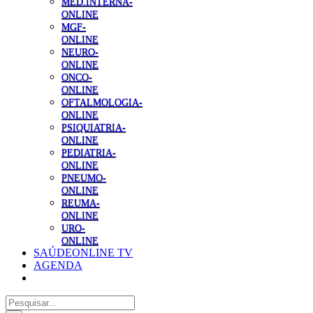
MED.INTERNA-
ONLINE
MGF-
ONLINE
NEURO-
ONLINE
ONCO-
ONLINE
OFTALMOLOGIA-
ONLINE
PSIQUIATRIA-
ONLINE
PEDIATRIA-
ONLINE
PNEUMO-
ONLINE
REUMA-
ONLINE
URO-
ONLINE
SAÚDEONLINE TV
AGENDA
Pesquisar