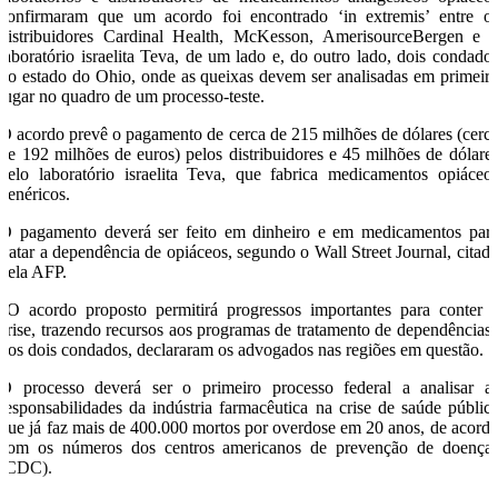
confirmaram que um acordo foi encontrado ‘in extremis’ entre o
distribuidores Cardinal Health, McKesson, AmerisourceBergen e 
laboratório israelita Teva, de um lado e, do outro lado, dois condado
do estado do Ohio, onde as queixas devem ser analisadas em primeir
lugar no quadro de um processo-teste.
O acordo prevê o pagamento de cerca de 215 milhões de dólares (cerc
de 192 milhões de euros) pelos distribuidores e 45 milhões de dólare
pelo laboratório israelita Teva, que fabrica medicamentos opiáceo
genéricos.
O pagamento deverá ser feito em dinheiro e em medicamentos par
tratar a dependência de opiáceos, segundo o Wall Street Journal, citad
pela AFP.
“O acordo proposto permitirá progressos importantes para conter 
crise, trazendo recursos aos programas de tratamento de dependências
dos dois condados, declararam os advogados nas regiões em questão.
O processo deverá ser o primeiro processo federal a analisar a
responsabilidades da indústria farmacêutica na crise de saúde públic
que já faz mais de 400.000 mortos por overdose em 20 anos, de acord
com os números dos centros americanos de prevenção de doença
(CDC).