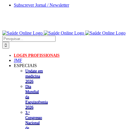
Skip
Subscrever Jornal / Newsletter
to
content
Pesquisar
LOGIN PROFISSIONAIS
JMF
ESPECIAIS
Update em
medicina
2026
Dia
Mundial
da
Esquizofrenia
2026
3.ᵒ
Congresso
Nacional
de