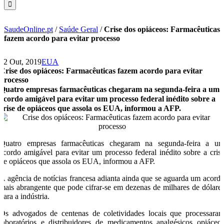
SaudeOnline.pt
/
Saúde Geral
/
Crise dos opiáceos: Farmacêuticas
fazem acordo para evitar processo
22 Out, 2019
EUA
Crise dos opiáceos: Farmacêuticas fazem acordo para evitar
processo
Quatro empresas farmacêuticas chegaram na segunda-feira a um
acordo amigável para evitar um processo federal inédito sobre a
crise de opiáceos que assola os EUA, informou a AFP.
Quatro empresas farmacêuticas chegaram na segunda-feira a u
acordo amigável para evitar um processo federal inédito sobre a cris
de opiáceos que assola os EUA, informou a AFP.
A agência de notícias francesa adianta ainda que se aguarda um acord
mais abrangente que pode cifrar-se em dezenas de milhares de dólare
para a indústria.
Os advogados de centenas de coletividades locais que processara
laboratórios e distribuidores de medicamentos analgésicos opiáceo