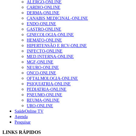
ALERGO-ONLINE
gesto conta e cada profissional faz a diferença”
CARDIO-ONLINE
202 visualizações
DERMA-ONLINE
CANABIS MEDICINAL-ONLINE
ENDO-ONLINE
GASTRO-ONLINE
Alguns milhares de utentes podem ficar sem médico de
GINECOLOGIA-ONLINE
família com nova regras do registo, alerta associação
HEMATO-ONLINE
155 visualizações
HIPERTENSÃO E RCV-ONLINE
INFECTO-ONLINE
MED.INTERNA-ONLINE
MGF-ONLINE
1.º Episódio do Podcast “Frequência Cardio – Sintoniza
NEURO-ONLINE
te na Insuficiência Cardíaca” da Bayer
ONCO-ONLINE
99 visualizações
OFTALMOLOGIA-ONLINE
PSIQUIATRIA-ONLINE
PEDIATRIA-ONLINE
PNEUMO-ONLINE
REUMA-ONLINE
“Os programas de rastreio do cancro do pulmão são
URO-ONLINE
custo-efetivos e representam um investimento
SaúdeOnline TV
sustentável para os sistemas de saúde”
Agenda
88 visualizações
Pesquisar
LINKS RÁPIDOS
Quase quatro em cada dez doentes com enfarte