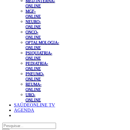
MED.INTERNA-
ONLINE
MGF-
ONLINE
NEURO-
ONLINE
ONCO-
ONLINE
OFTALMOLOGIA-
ONLINE
PSIQUIATRIA-
ONLINE
PEDIATRIA-
ONLINE
PNEUMO-
ONLINE
REUMA-
ONLINE
URO-
ONLINE
SAÚDEONLINE TV
AGENDA
Pesquisar