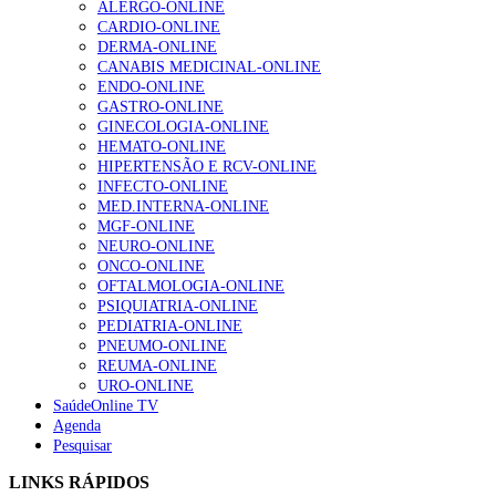
ALERGO-ONLINE
NOTÍCIAS MAIS LIDAS
CARDIO-ONLINE
DERMA-ONLINE
Enfermagem Forense. “Da urgência ao tribunal, cada
CANABIS MEDICINAL-ONLINE
gesto conta e cada profissional faz a diferença”
ENDO-ONLINE
202 visualizações
GASTRO-ONLINE
GINECOLOGIA-ONLINE
HEMATO-ONLINE
HIPERTENSÃO E RCV-ONLINE
Alguns milhares de utentes podem ficar sem médico de
INFECTO-ONLINE
família com nova regras do registo, alerta associação
MED.INTERNA-ONLINE
175 visualizações
MGF-ONLINE
NEURO-ONLINE
ONCO-ONLINE
OFTALMOLOGIA-ONLINE
PSIQUIATRIA-ONLINE
Quase quatro em cada dez doentes com enfarte
PEDIATRIA-ONLINE
apresentavam níveis elevados de Lp(a), revela estudo
PNEUMO-ONLINE
86 visualizações
REUMA-ONLINE
URO-ONLINE
SaúdeOnline TV
Agenda
“Os programas de rastreio do cancro do pulmão são
Pesquisar
custo-efetivos e representam um investimento
sustentável para os sistemas de saúde”
LINKS RÁPIDOS
66 visualizações