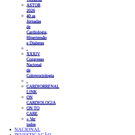
ASTOR
2026
40.as
Jornadas
de
Cardiologia,
Hipertensão
e Diabetes
.
XXXIV
Congresso
Nacional
de
Coloproctologia
.
CARDIORRENAL
LINK
ON
CARDIOLOGIA
ON TO
CARE
» Ver
todos
NACIONAL
INVESTIGAÇÃO