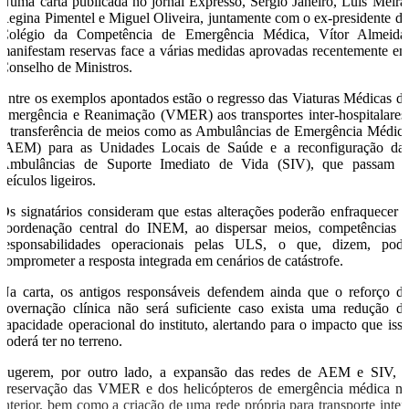
Numa carta publicada no jornal Expresso, Sérgio Janeiro, Luís Meira
Regina Pimentel e Miguel Oliveira, juntamente com o ex-presidente d
Colégio da Competência de Emergência Médica, Vítor Almeida
manifestam reservas face a várias medidas aprovadas recentemente e
Conselho de Ministros.
Entre os exemplos apontados estão o regresso das Viaturas Médicas d
Emergência e Reanimação (VMER) aos transportes inter-hospitalares
a transferência de meios como as Ambulâncias de Emergência Médic
(AEM) para as Unidades Locais de Saúde e a reconfiguração da
Ambulâncias de Suporte Imediato de Vida (SIV), que passam 
veículos ligeiros.
Os signatários consideram que estas alterações poderão enfraquecer 
coordenação central do INEM, ao dispersar meios, competências 
responsabilidades operacionais pelas ULS, o que, dizem, pod
comprometer a resposta integrada em cenários de catástrofe.
Na carta, os antigos responsáveis defendem ainda que o reforço d
governação clínica não será suficiente caso exista uma redução d
capacidade operacional do instituto, alertando para o impacto que iss
poderá ter no terreno.
Sugerem, por outro lado, a expansão das redes de AEM e SIV, 
preservação das VMER e dos helicópteros de emergência médica n
interior, bem como a criação de uma rede própria para transporte inter