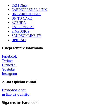
CRM Digest
CARDIORRENAL LINK
Trodelvy aprovado para primeira linha no cancro da
ON CARDIOLOGIA
mama triplo negativo metastático em doentes não
ON TO CARE
elegíveis para inibidores PD-(L)1
AGENDA
61 visualizações
ENTREVISTAS
SIMPÓSIOS
SAÚDEONLINE.TV
Especialistas defendem mais potássio na alimentação
OPINIÃO
para ajudar a controlar a hipertensão
57 visualizações
Esteja sempre informado
Facebook
Twitter
MAIS NOTÍCIAS
Linkedin
Youtube
Instagram
Estudantes de Medicina representados na 79.ª World Health
A sua Opinião conta!
Assembly
Envie-nos o seu
6 Ago, 2026
|
0 Comments
artigo de opinião
Siga-nos no Facebook
Sindicato diz que nova carreira de médicos dentistas reforça