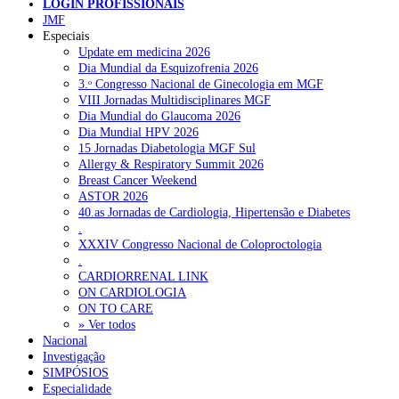
LOGIN PROFISSIONAIS
JMF
Especiais
Pesquisar
Update em medicina 2026
Dia Mundial da Esquizofrenia 2026
3.ᵒ Congresso Nacional de Ginecologia em MGF
VIII Jornadas Multidisciplinares MGF
NOTÍCIAS RECENTES
Dia Mundial do Glaucoma 2026
Dia Mundial HPV 2026
Portugal está a formar os médicos de que precisa?
6 de Agosto,
15 Jornadas Diabetologia MGF Sul
2026
Allergy & Respiratory Summit 2026
Breast Cancer Weekend
Estudantes de Medicina representados na 79.ª World Health
ASTOR 2026
Assembly
6 de Agosto, 2026
40.as Jornadas de Cardiologia, Hipertensão e Diabetes
.
SCORA X-Change Portugal promove formação internacional
XXXIV Congresso Nacional de Coloproctologia
em saúde sexual e reprodutiva
6 de Agosto, 2026
.
CARDIORRENAL LINK
ANEM reúne com coordenador do Pacto Estratégico para a
ON CARDIOLOGIA
Saúde
6 de Agosto, 2026
ON TO CARE
» Ver todos
Nacional
Sindicato diz que nova carreira de médicos dentistas reforça
Investigação
estabilidade no SNS
6 de Agosto, 2026
SIMPÓSIOS
Especialidade