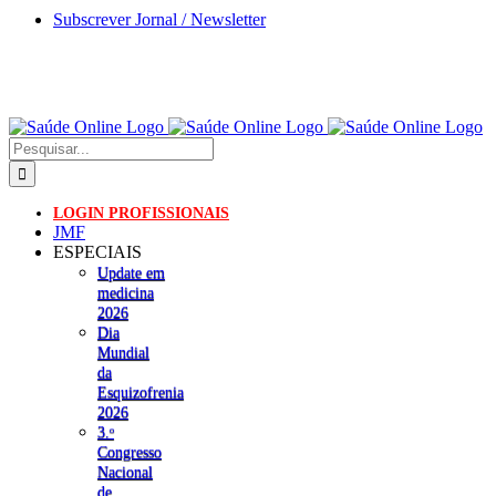
Skip
Subscrever Jornal / Newsletter
to
content
Pesquisar
LOGIN PROFISSIONAIS
JMF
ESPECIAIS
Update em
medicina
2026
Dia
Mundial
da
Esquizofrenia
2026
3.ᵒ
Congresso
Nacional
de