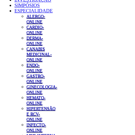
SIMPÓSIOS
ESPECIALIDADE
ALERGO-
ONLINE
CARDIO-
ONLINE
DERMA-
ONLINE
CANABIS
MEDICINAL-
ONLINE
ENDO-
ONLINE
GASTRO-
ONLINE
GINECOLOGIA-
ONLINE
HEMATO-
ONLINE
HIPERTENSÃO
E RCV-
ONLINE
INFECTO-
ONLINE