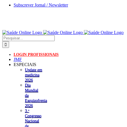
Skip
Subscrever Jornal / Newsletter
to
content
Pesquisar
LOGIN PROFISSIONAIS
JMF
ESPECIAIS
Update em
medicina
2026
Dia
Mundial
da
Esquizofrenia
2026
3.ᵒ
Congresso
Nacional
de