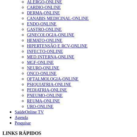
ALERGO-ONLINE
CARDIO-ONLINE
Enfermagem Forense. “Da urgência ao tribunal, cada
DERMA-ONLINE
gesto conta e cada profissional faz a diferença”
CANABIS MEDICINAL-ONLINE
202 visualizações
ENDO-ONLINE
GASTRO-ONLINE
GINECOLOGIA-ONLINE
HEMATO-ONLINE
Alguns milhares de utentes podem ficar sem médico de
HIPERTENSÃO E RCV-ONLINE
família com nova regras do registo, alerta associação
INFECTO-ONLINE
175 visualizações
MED.INTERNA-ONLINE
MGF-ONLINE
NEURO-ONLINE
ONCO-ONLINE
Quase quatro em cada dez doentes com enfarte
OFTALMOLOGIA-ONLINE
apresentavam níveis elevados de Lp(a), revela estudo
PSIQUIATRIA-ONLINE
86 visualizações
PEDIATRIA-ONLINE
PNEUMO-ONLINE
REUMA-ONLINE
URO-ONLINE
SaúdeOnline TV
“Os programas de rastreio do cancro do pulmão são
Agenda
custo-efetivos e representam um investimento
Pesquisar
sustentável para os sistemas de saúde”
66 visualizações
LINKS RÁPIDOS