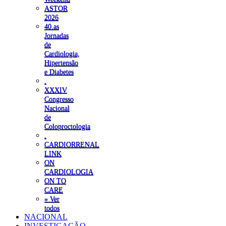
ASTOR
2026
40.as
Jornadas
de
Cardiologia,
Hipertensão
e Diabetes
.
XXXIV
Congresso
Nacional
de
Coloproctologia
.
CARDIORRENAL
LINK
ON
CARDIOLOGIA
ON TO
CARE
» Ver
todos
NACIONAL
INVESTIGAÇÃO