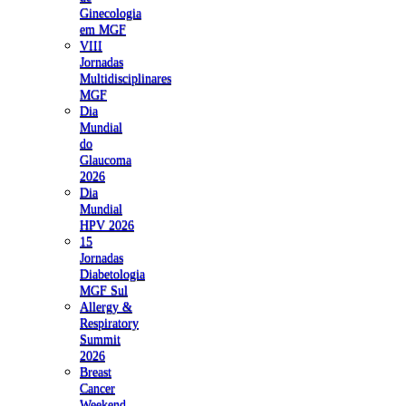
Ginecologia
em MGF
VIII
Jornadas
Multidisciplinares
MGF
Dia
Mundial
do
Glaucoma
2026
Dia
Mundial
HPV 2026
15
Jornadas
Diabetologia
MGF Sul
Allergy &
Respiratory
Summit
2026
Breast
Cancer
Weekend