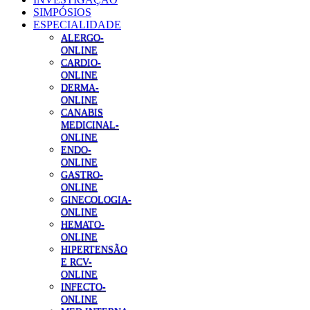
SIMPÓSIOS
ESPECIALIDADE
ALERGO-
ONLINE
CARDIO-
ONLINE
DERMA-
ONLINE
CANABIS
MEDICINAL-
ONLINE
ENDO-
ONLINE
GASTRO-
ONLINE
GINECOLOGIA-
ONLINE
HEMATO-
ONLINE
HIPERTENSÃO
E RCV-
ONLINE
INFECTO-
ONLINE