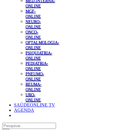
MED.INTERNA-
ONLINE
MGF-
ONLINE
NEURO-
ONLINE
ONCO-
ONLINE
OFTALMOLOGIA-
ONLINE
PSIQUIATRIA-
ONLINE
PEDIATRIA-
ONLINE
PNEUMO-
ONLINE
REUMA-
ONLINE
URO-
ONLINE
SAÚDEONLINE TV
AGENDA
Pesquisar