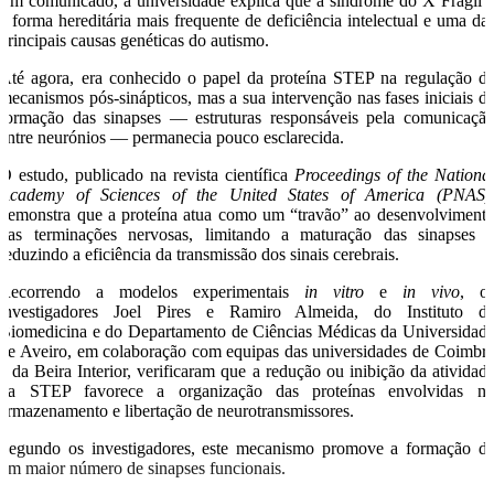
Em comunicado, a universidade explica que a síndrome do X Frágil 
a forma hereditária mais frequente de deficiência intelectual e uma da
principais causas genéticas do autismo.
Até agora, era conhecido o papel da proteína STEP na regulação d
mecanismos pós-sinápticos, mas a sua intervenção nas fases iniciais d
formação das sinapses — estruturas responsáveis pela comunicaçã
entre neurónios — permanecia pouco esclarecida.
O estudo, publicado na revista científica
Proceedings of the Nationa
Academy of Sciences of the United States of America (PNAS)
demonstra que a proteína atua como um “travão” ao desenvolviment
das terminações nervosas, limitando a maturação das sinapses 
reduzindo a eficiência da transmissão dos sinais cerebrais.
Recorrendo a modelos experimentais
in vitro
e
in vivo
, o
investigadores Joel Pires e Ramiro Almeida, do Instituto d
Biomedicina e do Departamento de Ciências Médicas da Universidad
de Aveiro, em colaboração com equipas das universidades de Coimbr
e da Beira Interior, verificaram que a redução ou inibição da atividad
da STEP favorece a organização das proteínas envolvidas n
armazenamento e libertação de neurotransmissores.
Segundo os investigadores, este mecanismo promove a formação d
um maior número de sinapses funcionais.