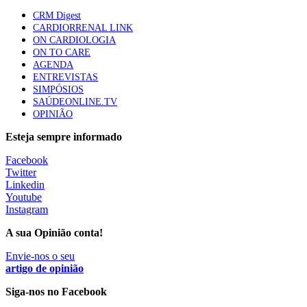
CRM Digest
Trodelvy aprovado para primeira linha no cancro da
CARDIORRENAL LINK
mama triplo negativo metastático em doentes não
ON CARDIOLOGIA
elegíveis para inibidores PD-(L)1
ON TO CARE
61 visualizações
AGENDA
ENTREVISTAS
SIMPÓSIOS
Especialistas defendem mais potássio na alimentação
SAÚDEONLINE.TV
para ajudar a controlar a hipertensão
OPINIÃO
57 visualizações
Esteja sempre informado
Facebook
MAIS NOTÍCIAS
Twitter
Linkedin
Youtube
Instagram
Sindicato diz que nova carreira de médicos dentistas reforça
estabilidade no SNS
A sua Opinião conta!
6 Ago, 2026
|
0 Comments
Envie-nos o seu
artigo de opinião
Mais de 400 utentes beneficiaram de comparticipação reforçada
Siga-nos no Facebook
para tratamentos de infertilidade na Madeira