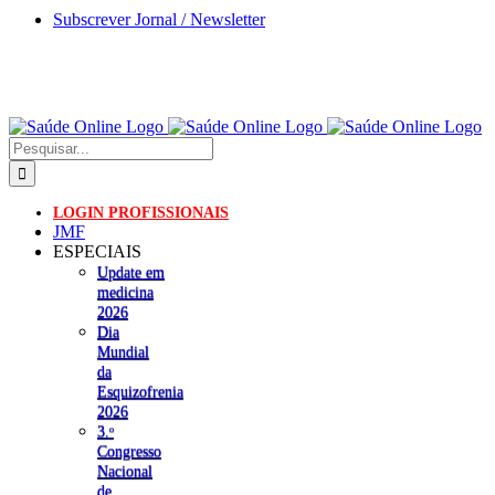
Skip
Subscrever Jornal / Newsletter
to
content
Pesquisar
LOGIN PROFISSIONAIS
JMF
ESPECIAIS
Update em
medicina
2026
Dia
Mundial
da
Esquizofrenia
2026
3.ᵒ
Congresso
Nacional
de