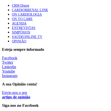
Quase quatro em cada dez doentes com enfarte
CRM Digest
apresentavam níveis elevados de Lp(a), revela estudo
CARDIORRENAL LINK
87 visualizações
ON CARDIOLOGIA
ON TO CARE
AGENDA
ENTREVISTAS
Trodelvy aprovado para primeira linha no cancro da
SIMPÓSIOS
mama triplo negativo metastático em doentes não
SAÚDEONLINE.TV
elegíveis para inibidores PD-(L)1
OPINIÃO
61 visualizações
Esteja sempre informado
MAIS NOTÍCIAS
Facebook
Twitter
Linkedin
Youtube
Plataforma criada por estudantes apoia famílias após
Instagram
diagnóstico de demência
5 Ago, 2026
|
0 Comments
A sua Opinião conta!
Envie-nos o seu
artigo de opinião
Estudo aponta potencial da casca de maracujá-roxo no controlo
da inflamação da asma
Siga-nos no Facebook
5 Ago, 2026