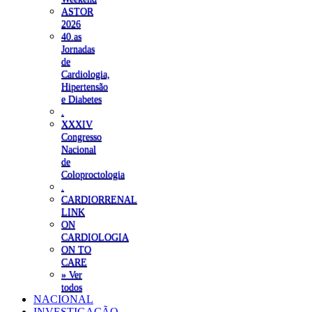
ASTOR
2026
40.as
Jornadas
de
Cardiologia,
Hipertensão
e Diabetes
.
XXXIV
Congresso
Nacional
de
Coloproctologia
.
CARDIORRENAL
LINK
ON
CARDIOLOGIA
ON TO
CARE
» Ver
todos
NACIONAL
INVESTIGAÇÃO