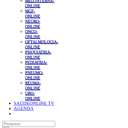
MED.INTERNA-
ONLINE
MGF-
ONLINE
NEURO-
ONLINE
ONCO-
ONLINE
OFTALMOLOGIA-
ONLINE
PSIQUIATRIA-
ONLINE
PEDIATRIA-
ONLINE
PNEUMO-
ONLINE
REUMA-
ONLINE
URO-
ONLINE
SAÚDEONLINE TV
AGENDA
Pesquisar