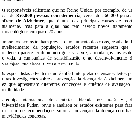
Os responsáveis salientam que no Reino Unido, por exemplo, de u
total de
850.000 pessoas com demência
, cerca de 566.000 pessoa
sofrem de Alzheimer
, que é uma das principais causas de mort
atualmente, mas para a qual não tem havido novos tratamento
farmacológicos em quase 20 anos.
Embora os peritos tenham previsto um aumento dos casos, resultado d
envelhecimento da população, estudos recentes sugerem que 
incidência parece ter diminuído graças, talvez, a mudanças nos estilo
de vida, a campanhas de sensibilização e ao desenvolvimento d
estratégias para atrasar o seu aparecimento.
Os especialistas advertem que é difícil interpretar os ensaios feitos po
outras investigações sobre a prevenção da doença de Alzheimer, um
vez que apresentam diferentes conceções e critérios de avaliação 
credibilidade.
A equipa internacional de cientistas, liderada por Jin-Tai Yu, d
Universidade Fudan, reviu e analisou os estudos existentes para faze
uma série de recomendações sobre a prevenção da doença com bas
em evidências concretas.