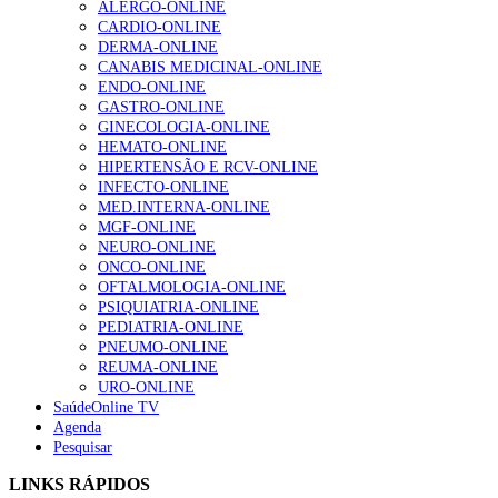
ALERGO-ONLINE
Enfermagem Forense. “Da urgência ao tribunal, cada
CARDIO-ONLINE
gesto conta e cada profissional faz a diferença”
DERMA-ONLINE
203 visualizações
CANABIS MEDICINAL-ONLINE
ENDO-ONLINE
GASTRO-ONLINE
GINECOLOGIA-ONLINE
1.º Episódio do Podcast “Frequência Cardio – Sintoniza
HEMATO-ONLINE
te na Insuficiência Cardíaca” da Bayer
HIPERTENSÃO E RCV-ONLINE
169 visualizações
INFECTO-ONLINE
MED.INTERNA-ONLINE
MGF-ONLINE
NEURO-ONLINE
Alguns milhares de utentes podem ficar sem médico de
ONCO-ONLINE
família com nova regras do registo, alerta associação
OFTALMOLOGIA-ONLINE
132 visualizações
PSIQUIATRIA-ONLINE
PEDIATRIA-ONLINE
PNEUMO-ONLINE
REUMA-ONLINE
URO-ONLINE
“Os programas de rastreio do cancro do pulmão são
SaúdeOnline TV
custo-efetivos e representam um investimento
Agenda
sustentável para os sistemas de saúde”
Pesquisar
93 visualizações
LINKS RÁPIDOS