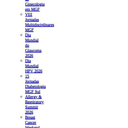
Ginecologia
em MGF
VIII
Jornadas
Multidisciplinares
MGF
Dia
Mundial
do
Glaucoma
2026
Dia
Mundial
HPV 2026
15
Jornadas
Diabetologia
MGF Sul
Allergy &
Respiratory
Summit
2026
Breast
Cancer
Weekend