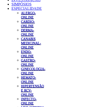
SIMPÓSIOS
ESPECIALIDADE
ALERGO-
ONLINE
CARDIO-
ONLINE
DERMA-
ONLINE
CANABIS
MEDICINAL-
ONLINE
ENDO-
ONLINE
GASTRO-
ONLINE
GINECOLOGIA-
ONLINE
HEMATO-
ONLINE
HIPERTENSÃO
E RCV-
ONLINE
INFECTO-
ONLINE