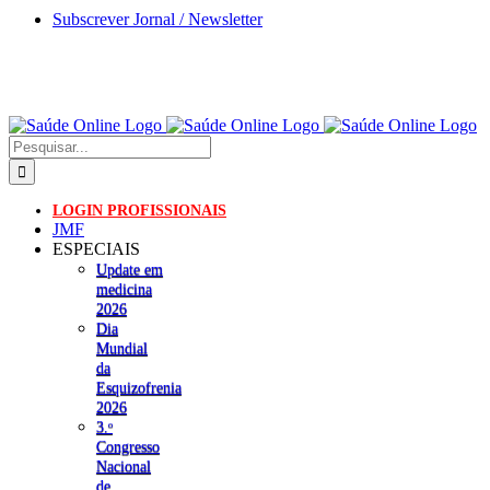
Skip
Subscrever Jornal / Newsletter
to
content
Pesquisar
LOGIN PROFISSIONAIS
JMF
ESPECIAIS
Update em
medicina
2026
Dia
Mundial
da
Esquizofrenia
2026
3.ᵒ
Congresso
Nacional
de