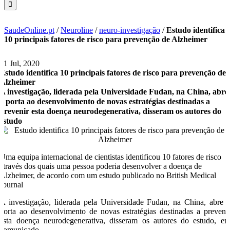
SaudeOnline.pt
/
Neuroline
/
neuro-investigação
/
Estudo identifica
10 principais fatores de risco para prevenção de Alzheimer
21 Jul, 2020
Estudo identifica 10 principais fatores de risco para prevenção de
Alzheimer
A investigação, liderada pela Universidade Fudan, na China, abre
a porta ao desenvolvimento de novas estratégias destinadas a
prevenir esta doença neurodegenerativa, disseram os autores do
estudo
Uma equipa internacional de cientistas identificou 10 fatores de risco
através dos quais uma pessoa poderia desenvolver a doença de
Alzheimer, de acordo com um estudo publicado no British Medical
Journal
A investigação, liderada pela Universidade Fudan, na China, abre 
porta ao desenvolvimento de novas estratégias destinadas a preveni
esta doença neurodegenerativa, disseram os autores do estudo, e
comunicado.