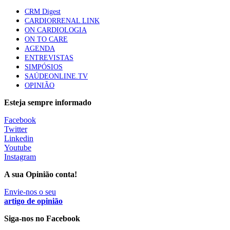
CRM Digest
Trodelvy aprovado para primeira linha no cancro da
CARDIORRENAL LINK
mama triplo negativo metastático em doentes não
ON CARDIOLOGIA
elegíveis para inibidores PD-(L)1
ON TO CARE
61 visualizações
AGENDA
ENTREVISTAS
SIMPÓSIOS
MAIS NOTÍCIAS
SAÚDEONLINE.TV
OPINIÃO
Montenegro defende gestão pública ou privada para garantir
Esteja sempre informado
médicos de família
Facebook
5 Ago, 2026
|
0 Comments
Twitter
Linkedin
Youtube
Instagram
Primeira USF com gestão privada entra hoje em funcionamento
em Torres Vedras
A sua Opinião conta!
3 Ago, 2026
|
0 Comments
Envie-nos o seu
artigo de opinião
Siga-nos no Facebook