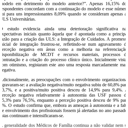
modelo em detrimento do modelo anterior?”. Apenas 16,15% do
respondentes concordam com a continuação do modelo e esse númer
cai para uns impressionantes 8,09% quando se consideram apenas a
ULS Universitárias.
O estudo evidencia ainda uma deterioração significativa na
expectativas iniciais quanto àquela que é apontada como a principa
razão para a criação das ULS: a Integração de Cuidados. A promess
inicial de integração frustrou-se, refletindo-se num agravamento d
perceção negativa em áreas como a melhoria na referenciação
disponibilização de MCDT e recursos materiais, processos d
contratação e a criação do processo clínico único. Inicialmente vista
com otimismo, registaram este ano uma resposta marcadamente mai
negativa.
Adicionalmente, as preocupações com o envolvimento organizaciona
agravaram-se: a avaliação negativa/muito negativa subiu de 60,8% par
73,7%, e a positiva/muito positiva desceu de 14,9% para 9,4%. 
perceção negativa relativamente à autonomia das USF passou d
75,3% para 76,5%, enquanto a perceção positiva desceu de 9% par
6%. O estudo confirma que, embora as ameaças à autonomia e a falt
de envolvimento dos profissionais fossem já alertadas no ano passado
estas continuam e intensificaram-se.
A generalidade dos Médicos de Família continua a não validar nem s