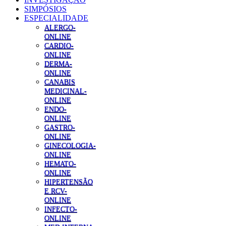
SIMPÓSIOS
ESPECIALIDADE
ALERGO-
ONLINE
CARDIO-
ONLINE
DERMA-
ONLINE
CANABIS
MEDICINAL-
ONLINE
ENDO-
ONLINE
GASTRO-
ONLINE
GINECOLOGIA-
ONLINE
HEMATO-
ONLINE
HIPERTENSÃO
E RCV-
ONLINE
INFECTO-
ONLINE