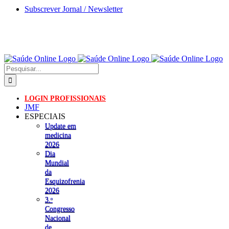
Skip
Subscrever Jornal / Newsletter
to
content
Pesquisar
LOGIN PROFISSIONAIS
JMF
ESPECIAIS
Update em
medicina
2026
Dia
Mundial
da
Esquizofrenia
2026
3.ᵒ
Congresso
Nacional
de