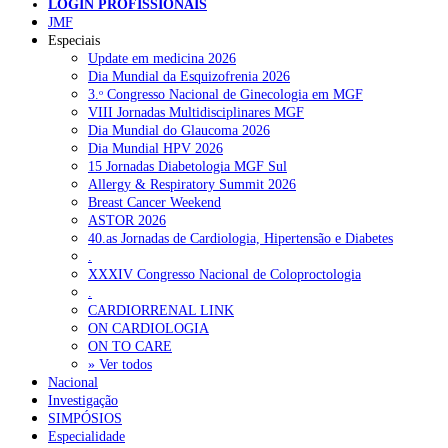
LOGIN PROFISSIONAIS
JMF
Quase 11.900 jovens recorreram aos cheques psicólogo e
Especiais
nutricionista no primeiro mês
7 de Agosto, 2026
Update em medicina 2026
Dia Mundial da Esquizofrenia 2026
ULS de Coimbra estreia cirurgia endoscópica do ouvido com
3.ᵒ Congresso Nacional de Ginecologia em MGF
apoio robótico em Portugal
7 de Agosto, 2026
VIII Jornadas Multidisciplinares MGF
Dia Mundial do Glaucoma 2026
Enfermeiros exigem esclarecimentos sobre eventual gestão
Dia Mundial HPV 2026
privada da ULS do Algarve
7 de Agosto, 2026
15 Jornadas Diabetologia MGF Sul
Allergy & Respiratory Summit 2026
Ordem dos Médicos alerta para riscos no novo sistema de acesso
Breast Cancer Weekend
a consultas e cirurgias
7 de Agosto, 2026
ASTOR 2026
40.as Jornadas de Cardiologia, Hipertensão e Diabetes
Portugal está a formar os médicos de que precisa?
6 de Agosto,
.
2026
XXXIV Congresso Nacional de Coloproctologia
.
CARDIORRENAL LINK
NOTÍCIAS MAIS LIDAS
ON CARDIOLOGIA
ON TO CARE
» Ver todos
Enfermagem Forense. “Da urgência ao tribunal, cada
Nacional
gesto conta e cada profissional faz a diferença”
Investigação
202 visualizações
SIMPÓSIOS
Especialidade