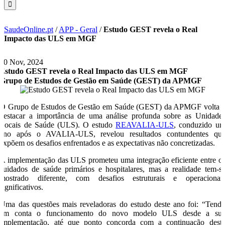
SaudeOnline.pt
/
APP - Geral
/
Estudo GEST revela o Real
Impacto das ULS em MGF
20 Nov, 2024
Estudo GEST revela o Real Impacto das ULS em MGF
Grupo de Estudos de Gestão em Saúde (GEST) da APMGF
O Grupo de Estudos de Gestão em Saúde (GEST) da APMGF volta 
destacar a importância de uma análise profunda sobre as Unidade
Locais de Saúde (ULS). O estudo
REAVALIA-ULS
, conduzido u
ano após o AVALIA-ULS, revelou resultados contundentes qu
expõem os desafios enfrentados e as expectativas não concretizadas.
A implementação das ULS prometeu uma integração eficiente entre o
cuidados de saúde primários e hospitalares, mas a realidade tem-s
mostrado diferente, com desafios estruturais e operacionai
significativos.
Uma das questões mais reveladoras do estudo deste ano foi: “Tend
em conta o funcionamento do novo modelo ULS desde a su
implementação, até que ponto concorda com a continuação dest