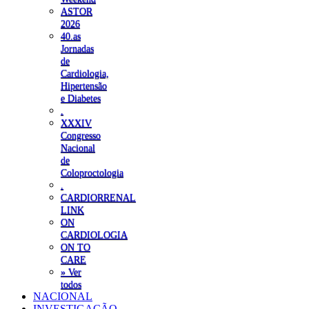
ASTOR
2026
40.as
Jornadas
de
Cardiologia,
Hipertensão
e Diabetes
.
XXXIV
Congresso
Nacional
de
Coloproctologia
.
CARDIORRENAL
LINK
ON
CARDIOLOGIA
ON TO
CARE
» Ver
todos
NACIONAL
INVESTIGAÇÃO