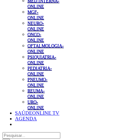
MED.INTERNA-
ONLINE
MGF-
ONLINE
NEURO-
ONLINE
ONCO-
ONLINE
OFTALMOLOGIA-
ONLINE
PSIQUIATRIA-
ONLINE
PEDIATRIA-
ONLINE
PNEUMO-
ONLINE
REUMA-
ONLINE
URO-
ONLINE
SAÚDEONLINE TV
AGENDA
Pesquisar