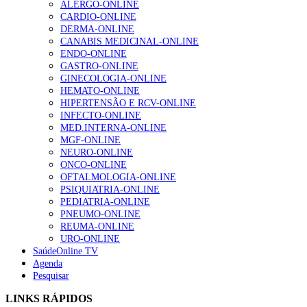
ALERGO-ONLINE
CARDIO-ONLINE
Alguns milhares de utentes podem ficar sem médico de
DERMA-ONLINE
família com nova regras do registo, alerta associação
CANABIS MEDICINAL-ONLINE
155 visualizações
ENDO-ONLINE
GASTRO-ONLINE
GINECOLOGIA-ONLINE
HEMATO-ONLINE
1.º Episódio do Podcast “Frequência Cardio – Sintoniza
HIPERTENSÃO E RCV-ONLINE
te na Insuficiência Cardíaca” da Bayer
INFECTO-ONLINE
99 visualizações
MED.INTERNA-ONLINE
MGF-ONLINE
NEURO-ONLINE
ONCO-ONLINE
“Os programas de rastreio do cancro do pulmão são
OFTALMOLOGIA-ONLINE
custo-efetivos e representam um investimento
PSIQUIATRIA-ONLINE
sustentável para os sistemas de saúde”
PEDIATRIA-ONLINE
88 visualizações
PNEUMO-ONLINE
REUMA-ONLINE
URO-ONLINE
SaúdeOnline TV
Quase quatro em cada dez doentes com enfarte
Agenda
apresentavam níveis elevados de Lp(a), revela estudo
Pesquisar
86 visualizações
LINKS RÁPIDOS