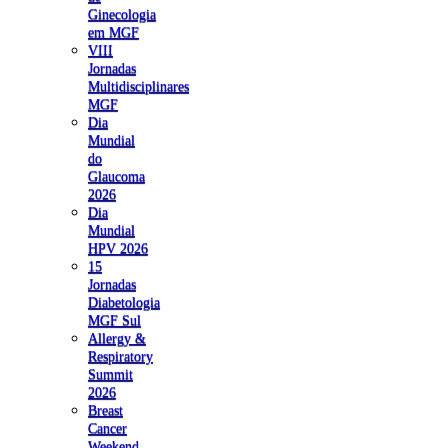
Ginecologia
em MGF
VIII
Jornadas
Multidisciplinares
MGF
Dia
Mundial
do
Glaucoma
2026
Dia
Mundial
HPV 2026
15
Jornadas
Diabetologia
MGF Sul
Allergy &
Respiratory
Summit
2026
Breast
Cancer
Weekend