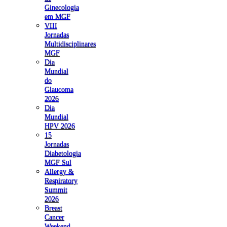
Ginecologia
em MGF
VIII
Jornadas
Multidisciplinares
MGF
Dia
Mundial
do
Glaucoma
2026
Dia
Mundial
HPV 2026
15
Jornadas
Diabetologia
MGF Sul
Allergy &
Respiratory
Summit
2026
Breast
Cancer
Weekend