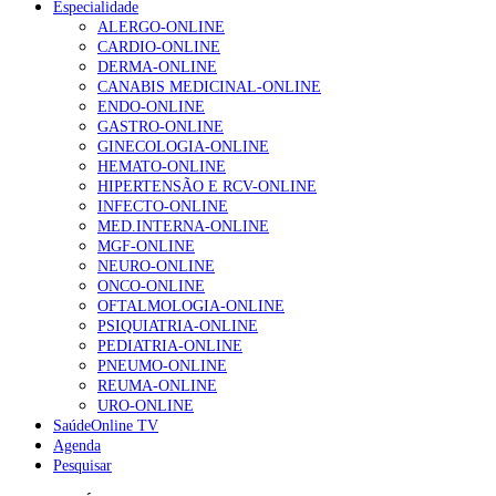
Especialidade
ALERGO-ONLINE
1.º Episódio do Podcast “Frequência Cardio – Sintoniza
CARDIO-ONLINE
te na Insuficiência Cardíaca” da Bayer
DERMA-ONLINE
207 visualizações
CANABIS MEDICINAL-ONLINE
ENDO-ONLINE
GASTRO-ONLINE
GINECOLOGIA-ONLINE
Enfermagem Forense. “Da urgência ao tribunal, cada
HEMATO-ONLINE
gesto conta e cada profissional faz a diferença”
HIPERTENSÃO E RCV-ONLINE
203 visualizações
INFECTO-ONLINE
MED.INTERNA-ONLINE
MGF-ONLINE
NEURO-ONLINE
Alguns milhares de utentes podem ficar sem médico de
ONCO-ONLINE
família com nova regras do registo, alerta associação
OFTALMOLOGIA-ONLINE
162 visualizações
PSIQUIATRIA-ONLINE
PEDIATRIA-ONLINE
PNEUMO-ONLINE
REUMA-ONLINE
URO-ONLINE
“Os programas de rastreio do cancro do pulmão são
SaúdeOnline TV
custo-efetivos e representam um investimento
Agenda
sustentável para os sistemas de saúde”
Pesquisar
94 visualizações