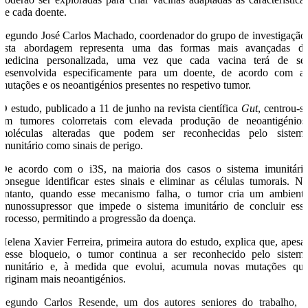
de cada doente.
Segundo José Carlos Machado, coordenador do grupo de investigação
esta abordagem representa uma das formas mais avançadas d
medicina personalizada, uma vez que cada vacina terá de se
desenvolvida especificamente para um doente, de acordo com a
mutações e os neoantigénios presentes no respetivo tumor.
O estudo, publicado a 11 de junho na revista científica
Gut
, centrou-s
em tumores colorretais com elevada produção de neoantigénios
moléculas alteradas que podem ser reconhecidas pelo sistem
imunitário como sinais de perigo.
De acordo com o i3S, na maioria dos casos o sistema imunitári
consegue identificar estes sinais e eliminar as células tumorais. N
entanto, quando esse mecanismo falha, o tumor cria um ambient
imunossupressor que impede o sistema imunitário de concluir ess
processo, permitindo a progressão da doença.
Helena Xavier Ferreira, primeira autora do estudo, explica que, apesa
desse bloqueio, o tumor continua a ser reconhecido pelo sistem
imunitário e, à medida que evolui, acumula novas mutações qu
originam mais neoantigénios.
Segundo Carlos Resende, um dos autores seniores do trabalho, 