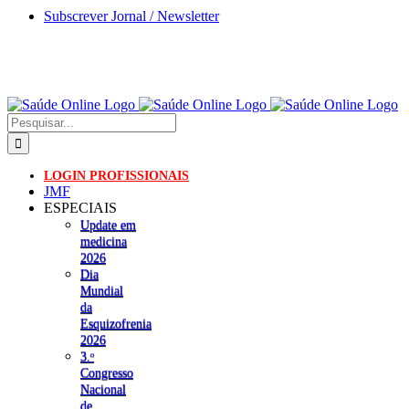
Skip
Subscrever Jornal / Newsletter
to
content
Pesquisar
LOGIN PROFISSIONAIS
JMF
ESPECIAIS
Update em
medicina
2026
Dia
Mundial
da
Esquizofrenia
2026
3.ᵒ
Congresso
Nacional
de