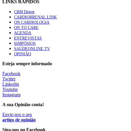
LINKS RÁPIDOS
Quase quatro em cada dez doentes com enfarte
CRM Digest
apresentavam níveis elevados de Lp(a), revela estudo
CARDIORRENAL LINK
88 visualizações
ON CARDIOLOGIA
ON TO CARE
AGENDA
ENTREVISTAS
Trodelvy aprovado para primeira linha no cancro da
SIMPÓSIOS
mama triplo negativo metastático em doentes não
SAÚDEONLINE.TV
elegíveis para inibidores PD-(L)1
OPINIÃO
61 visualizações
Esteja sempre informado
MAIS NOTÍCIAS
Facebook
Twitter
Linkedin
Youtube
Ministério prepara regras para acompanhamento da gravidez
Instagram
de baixo risco por enfermeiros especialistas
10 Ago, 2026
|
0 Comments
A sua Opinião conta!
Envie-nos o seu
artigo de opinião
Presidente da República promulga clarificação dos incentivos a
médicos por trabalho suplementar
Siga-nos no Facebook