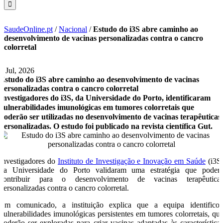
SaudeOnline.pt
/
Nacional
/
Estudo do i3S abre caminho ao
desenvolvimento de vacinas personalizadas contra o cancro
colorretal
2 Jul, 2026
Estudo do i3S abre caminho ao desenvolvimento de vacinas
personalizadas contra o cancro colorretal
Investigadores do i3S, da Universidade do Porto, identificaram
vulnerabilidades imunológicas em tumores colorretais que
poderão ser utilizadas no desenvolvimento de vacinas terapêuticas
personalizadas. O estudo foi publicado na revista científica Gut.
Investigadores do
Instituto de Investigação e Inovação em Saúde
(i3S
da Universidade do Porto validaram uma estratégia que poder
contribuir para o desenvolvimento de vacinas terapêutica
personalizadas contra o cancro colorretal.
Em comunicado, a instituição explica que a equipa identifico
vulnerabilidades imunológicas persistentes em tumores colorretais, qu
poderão ser exploradas para criar vacinas adaptadas às característica