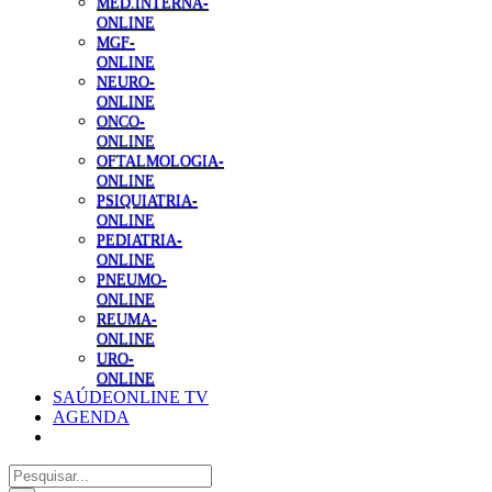
MED.INTERNA-
ONLINE
MGF-
ONLINE
NEURO-
ONLINE
ONCO-
ONLINE
OFTALMOLOGIA-
ONLINE
PSIQUIATRIA-
ONLINE
PEDIATRIA-
ONLINE
PNEUMO-
ONLINE
REUMA-
ONLINE
URO-
ONLINE
SAÚDEONLINE TV
AGENDA
Pesquisar