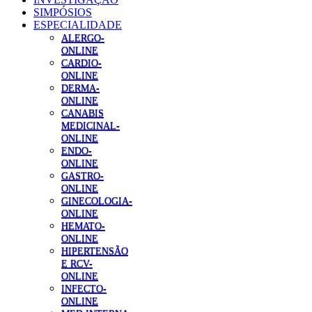
SIMPÓSIOS
ESPECIALIDADE
ALERGO-
ONLINE
CARDIO-
ONLINE
DERMA-
ONLINE
CANABIS
MEDICINAL-
ONLINE
ENDO-
ONLINE
GASTRO-
ONLINE
GINECOLOGIA-
ONLINE
HEMATO-
ONLINE
HIPERTENSÃO
E RCV-
ONLINE
INFECTO-
ONLINE