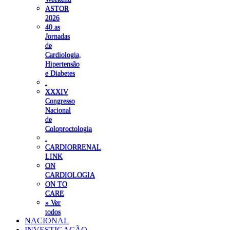
ASTOR
2026
40.as
Jornadas
de
Cardiologia,
Hipertensão
e Diabetes
.
XXXIV
Congresso
Nacional
de
Coloproctologia
.
CARDIORRENAL
LINK
ON
CARDIOLOGIA
ON TO
CARE
» Ver
todos
NACIONAL
INVESTIGAÇÃO