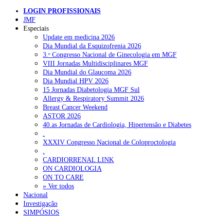
LOGIN PROFISSIONAIS
Pesquisar
Cessação tabágica: estratégia fundamental no rastreio e n
JMF
diagnóstico do cancro do pulmã
Especiais
Update em medicina 2026
Dia Mundial da Esquizofrenia 2026
NOTÍCIAS RECENTES
3.ᵒ Congresso Nacional de Ginecologia em MGF
VIII Jornadas Multidisciplinares MGF
Ministério prepara regras para acompanhamento da gravidez de
Dia Mundial do Glaucoma 2026
baixo risco por enfermeiros especialistas
10 de Agosto, 2026
Dia Mundial HPV 2026
15 Jornadas Diabetologia MGF Sul
Presidente da República promulga clarificação dos incentivos a
Allergy & Respiratory Summit 2026
médicos por trabalho suplementar
10 de Agosto, 2026
Breast Cancer Weekend
ASTOR 2026
Quase 11.900 jovens recorreram aos cheques psicólogo e
40.as Jornadas de Cardiologia, Hipertensão e Diabetes
nutricionista no primeiro mês
7 de Agosto, 2026
.
XXXIV Congresso Nacional de Coloproctologia
ULS de Coimbra estreia cirurgia endoscópica do ouvido com
.
apoio robótico em Portugal
7 de Agosto, 2026
CARDIORRENAL LINK
ON CARDIOLOGIA
Enfermeiros exigem esclarecimentos sobre eventual gestão
ON TO CARE
privada da ULS do Algarve
7 de Agosto, 2026
» Ver todos
Nacional
Investigação
SIMPÓSIOS
NOTÍCIAS MAIS LIDAS