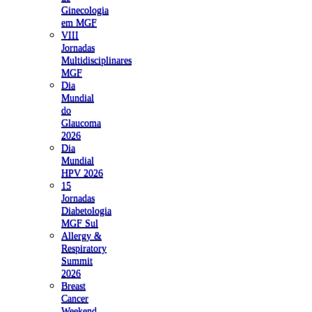
Ginecologia
em MGF
VIII
Jornadas
Multidisciplinares
MGF
Dia
Mundial
do
Glaucoma
2026
Dia
Mundial
HPV 2026
15
Jornadas
Diabetologia
MGF Sul
Allergy &
Respiratory
Summit
2026
Breast
Cancer
Weekend