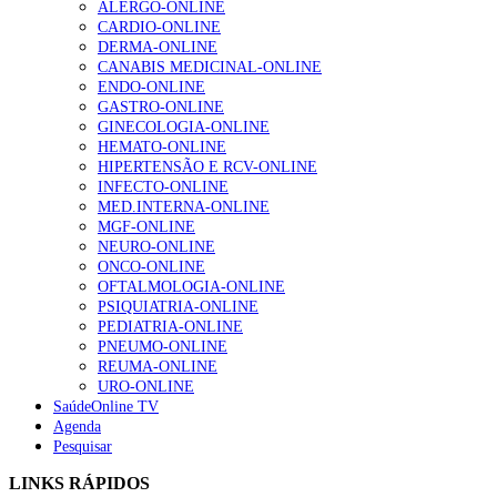
ALERGO-ONLINE
gesto conta e cada profissional faz a diferença”
CARDIO-ONLINE
203 visualizações
DERMA-ONLINE
CANABIS MEDICINAL-ONLINE
ENDO-ONLINE
GASTRO-ONLINE
1.º Episódio do Podcast “Frequência Cardio – Sintoniza
GINECOLOGIA-ONLINE
te na Insuficiência Cardíaca” da Bayer
HEMATO-ONLINE
169 visualizações
HIPERTENSÃO E RCV-ONLINE
INFECTO-ONLINE
MED.INTERNA-ONLINE
MGF-ONLINE
Alguns milhares de utentes podem ficar sem médico de
NEURO-ONLINE
família com nova regras do registo, alerta associação
ONCO-ONLINE
132 visualizações
OFTALMOLOGIA-ONLINE
PSIQUIATRIA-ONLINE
PEDIATRIA-ONLINE
PNEUMO-ONLINE
REUMA-ONLINE
“Os programas de rastreio do cancro do pulmão são
URO-ONLINE
custo-efetivos e representam um investimento
SaúdeOnline TV
sustentável para os sistemas de saúde”
Agenda
93 visualizações
Pesquisar
LINKS RÁPIDOS
Quase quatro em cada dez doentes com enfarte