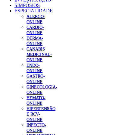
SIMPÓSIOS
ESPECIALIDADE
ALERGO-
ONLINE
CARDIO-
ONLINE
DERMA-
ONLINE
CANABIS
MEDICINAL-
ONLINE
ENDO-
ONLINE
GASTRO-
ONLINE
GINECOLOGIA-
ONLINE
HEMATO-
ONLINE
HIPERTENSÃO
E RCV-
ONLINE
INFECTO-
ONLINE