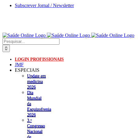
Skip
Subscrever Jornal / Newsletter
to
content
Pesquisar
LOGIN PROFISSIONAIS
JMF
ESPECIAIS
Update em
medicina
2026
Dia
Mundial
da
Esquizofrenia
2026
3.ᵒ
Congresso
Nacional
de