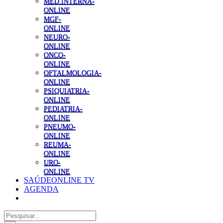
MED.INTERNA-
ONLINE
MGF-
ONLINE
NEURO-
ONLINE
ONCO-
ONLINE
OFTALMOLOGIA-
ONLINE
PSIQUIATRIA-
ONLINE
PEDIATRIA-
ONLINE
PNEUMO-
ONLINE
REUMA-
ONLINE
URO-
ONLINE
SAÚDEONLINE TV
AGENDA
Pesquisar