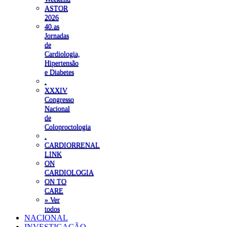
ASTOR
2026
40.as
Jornadas
de
Cardiologia,
Hipertensão
e Diabetes
.
XXXIV
Congresso
Nacional
de
Coloproctologia
.
CARDIORRENAL
LINK
ON
CARDIOLOGIA
ON TO
CARE
» Ver
todos
NACIONAL
INVESTIGAÇÃO