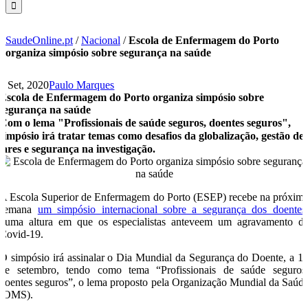
SaudeOnline.pt
/
Nacional
/
Escola de Enfermagem do Porto
organiza simpósio sobre segurança na saúde
9 Set, 2020
Paulo Marques
Escola de Enfermagem do Porto organiza simpósio sobre
segurança na saúde
Com o lema "Profissionais de saúde seguros, doentes seguros",
simpósio irá tratar temas como desafios da globalização, gestão de
lares e segurança na investigação.
A Escola Superior de Enfermagem do Porto (ESEP) recebe na próxim
semana
um simpósio internacional sobre a segurança dos doentes
numa altura em que os especialistas anteveem um agravamento d
Covid-19.
O simpósio irá assinalar o Dia Mundial da Segurança do Doente, a 1
de setembro, tendo como tema “Profissionais de saúde seguros
doentes seguros”, o lema proposto pela Organização Mundial da Saúd
(OMS).