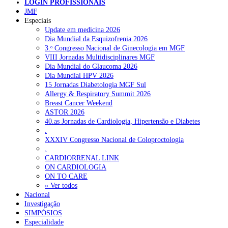
LOGIN PROFISSIONAIS
JMF
Especiais
NOTÍCIAS RECENTES
Update em medicina 2026
Dia Mundial da Esquizofrenia 2026
3.ᵒ Congresso Nacional de Ginecologia em MGF
Quase 11.900 jovens recorreram aos cheques psicólogo e
VIII Jornadas Multidisciplinares MGF
nutricionista no primeiro mês
7 de Agosto, 2026
Dia Mundial do Glaucoma 2026
Dia Mundial HPV 2026
ULS de Coimbra estreia cirurgia endoscópica do ouvido com
15 Jornadas Diabetologia MGF Sul
apoio robótico em Portugal
7 de Agosto, 2026
Allergy & Respiratory Summit 2026
Breast Cancer Weekend
Enfermeiros exigem esclarecimentos sobre eventual gestão
ASTOR 2026
privada da ULS do Algarve
7 de Agosto, 2026
40.as Jornadas de Cardiologia, Hipertensão e Diabetes
.
Ordem dos Médicos alerta para riscos no novo sistema de acesso
XXXIV Congresso Nacional de Coloproctologia
a consultas e cirurgias
7 de Agosto, 2026
.
CARDIORRENAL LINK
Portugal está a formar os médicos de que precisa?
6 de Agosto,
ON CARDIOLOGIA
2026
ON TO CARE
» Ver todos
Nacional
Investigação
NOTÍCIAS MAIS LIDAS
SIMPÓSIOS
Especialidade
Enfermagem Forense. “Da urgência ao tribunal, cada