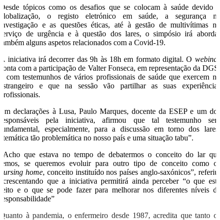
Desde tópicos como os desafios que se colocam à saúde devido 
globalização, o registo eletrónico em saúde, a segurança n
investigação e as questões éticas, até à gestão de multivítimas n
serviço de urgência e à questão dos lares, o simpósio irá aborda
também alguns aspetos relacionados com a Covid-19.
A iniciativa irá decorrer das 9h às 18h em formato digital. O
webina
conta com a participação de Valter Fonseca, em representação da DGS
e com testemunhos de vários profissionais de saúde que exercem n
estrangeiro e que na sessão vão partilhar as suas experiência
profissionais.
Em declarações à Lusa, Paulo Marques, docente da ESEP e um do
responsáveis pela iniciativa, afirmou que tal testemunho ser
fundamental, especialmente, para a discussão em torno dos lares
“temática tão problemática no nosso país e uma situação tabu”.
“Acho que estava no tempo de debatermos o conceito do lar qu
temos, se queremos evoluir para outro tipo de conceito como o
nursing home
, conceito instituído nos países anglo-saxónicos”, referiu
acrescentando que a iniciativa permitirá ainda perceber “o que est
feito e o que se pode fazer para melhorar nos diferentes níveis d
responsabilidade”
Quanto à pandemia, o enfermeiro desde 1987, acredita que tanto o