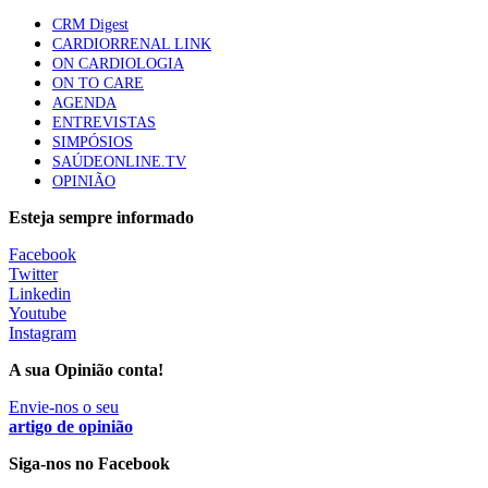
apresentavam níveis elevados de Lp(a), revela estudo
CRM Digest
87 visualizações
CARDIORRENAL LINK
ON CARDIOLOGIA
ON TO CARE
AGENDA
Trodelvy aprovado para primeira linha no cancro da
ENTREVISTAS
mama triplo negativo metastático em doentes não
SIMPÓSIOS
elegíveis para inibidores PD-(L)1
SAÚDEONLINE.TV
61 visualizações
OPINIÃO
Esteja sempre informado
MAIS NOTÍCIAS
Facebook
Twitter
Linkedin
Quase 11.900 jovens recorreram aos cheques psicólogo e
Youtube
nutricionista no primeiro mês
Instagram
7 Ago, 2026
|
0 Comments
A sua Opinião conta!
Envie-nos o seu
ULS de Coimbra estreia cirurgia endoscópica do ouvido com
artigo de opinião
apoio robótico em Portugal
Siga-nos no Facebook
7 Ago, 2026
|
0 Comments