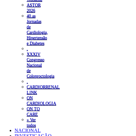
ASTOR
2026
40.as
Jornadas
de
Cardiologia,
Hipertensão
e Diabetes
.
XXXIV
Congresso
Nacional
de
Coloproctologia
.
CARDIORRENAL
LINK
ON
CARDIOLOGIA
ON TO
CARE
» Ver
todos
NACIONAL
INVESTIGAÇÃO