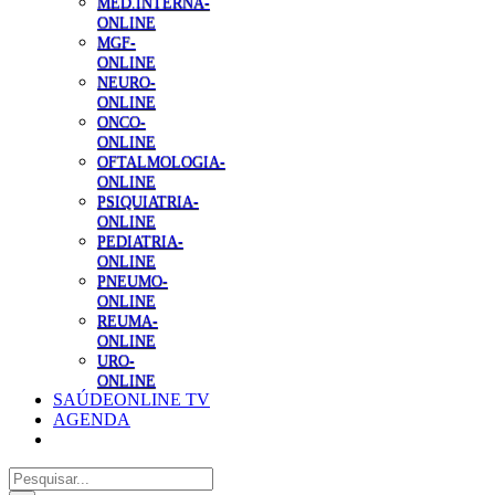
MED.INTERNA-
ONLINE
MGF-
ONLINE
NEURO-
ONLINE
ONCO-
ONLINE
OFTALMOLOGIA-
ONLINE
PSIQUIATRIA-
ONLINE
PEDIATRIA-
ONLINE
PNEUMO-
ONLINE
REUMA-
ONLINE
URO-
ONLINE
SAÚDEONLINE TV
AGENDA
Pesquisar