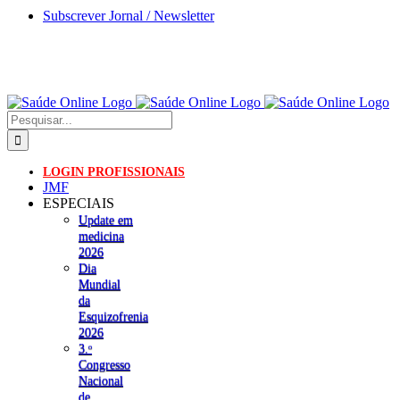
Skip
Subscrever Jornal / Newsletter
to
content
Pesquisar
LOGIN PROFISSIONAIS
JMF
ESPECIAIS
Update em
medicina
2026
Dia
Mundial
da
Esquizofrenia
2026
3.ᵒ
Congresso
Nacional
de