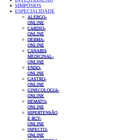
SIMPÓSIOS
ESPECIALIDADE
ALERGO-
ONLINE
CARDIO-
ONLINE
DERMA-
ONLINE
CANABIS
MEDICINAL-
ONLINE
ENDO-
ONLINE
GASTRO-
ONLINE
GINECOLOGIA-
ONLINE
HEMATO-
ONLINE
HIPERTENSÃO
E RCV-
ONLINE
INFECTO-
ONLINE