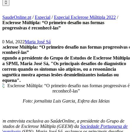
SaudeOnline.pt
/
Especial
/
Especial Esclerose Múltipla 2022
/
Esclerose Múltipla: “O primeiro desafio nas formas
progressivas é reconhecê-las”
30 Mai, 2022
Maria José Sá
Esclerose Múltipla: “O primeiro desafio nas formas progressivas é
reconhecê-las”
Segundo a presidente do Grupo de Estudos de Esclerose Múltipla
da SPMI, Maria José Sá, "Os principais desafios do diagnóstico
ocorrem quando os sintomas são atípicos, ou a ressonância
magnética mostra apenas lesões desmielinizantes isoladas ou
pequena".
Foto: jornalista Luis Garcia, Esfera das Ideias
Em entrevista exclusiva ao SaúdeOnline, a presidente do Grupo de
Estudos de Esclerose Múltipla (GEEM) da
Sociedade Portuguesa de
Neurologia
(SPN), Maria José Sá, esclarece os principais desafios