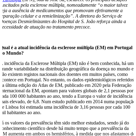
suscitados pela esclerose múltipla, nomeadamente “o maior talvez
seja a ausência de medicamentos que promovam efetivamente a
reparação celular e a remielinização”. A diretora do Serviço de
Doenças Desmielinizantes do Hospital de S. João reforça ainda a
necessidade de atuação no tratamento precoce.
Qual é a atual incidência da esclerose múltipla (EM) em Portugal e
no Mundo?
A incidência da Esclerose Múltipla (EM) não é bem conhecida, há uma
grande variabilidade na distribuição geográfica da doença no mundo e
não existem registos nacionais dos doentes em muitos países, como
acontece em Portugal. No entanto, os dados epidemiológicos referidos
na última edição do Atlas de EM, publicado em 2020 pela Federação
Internacional da EM, apontam para valores globais de 2,1 pessoas por
cada 100 000 habitantes ao ano, tendo a Europa o valor de incidência
mais elevado, de 6,8. Num estudo publicado em 2014 numa população
de Lisboa foi estimada uma incidência de 3,16 pessoas por cada 100
mil habitantes ao ano.
Já os valores da prevalência têm sido melhor estudados, sendo já do
conhecimento científico desde há muito tempo que a prevalência da
EM aumenta em ambos os hemisférios, à medida que nos afastamos do