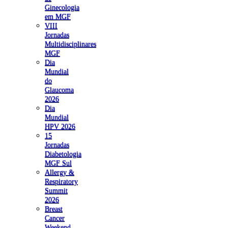
Ginecologia
em MGF
VIII
Jornadas
Multidisciplinares
MGF
Dia
Mundial
do
Glaucoma
2026
Dia
Mundial
HPV 2026
15
Jornadas
Diabetologia
MGF Sul
Allergy &
Respiratory
Summit
2026
Breast
Cancer
Weekend