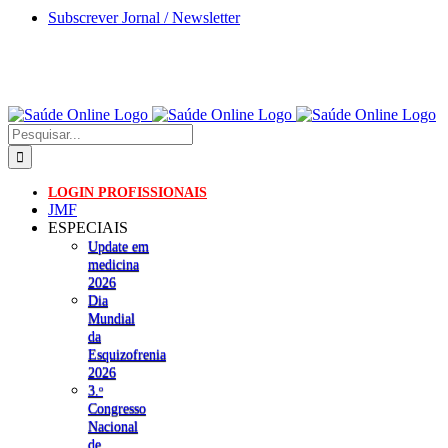
Skip
Subscrever Jornal / Newsletter
to
content
Pesquisar
LOGIN PROFISSIONAIS
JMF
ESPECIAIS
Update em
medicina
2026
Dia
Mundial
da
Esquizofrenia
2026
3.ᵒ
Congresso
Nacional
de