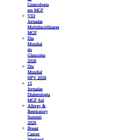
Ginecologia
em MGF
VIII
Jornadas
Multidisciplinares
MGF
Dia
Mundial
do
Glaucoma
2026
Dia
Mundial
HPV 2026
15
Jornadas
Diabetologia
MGF Sul
Allergy &
Respiratory
Summit
2026
Breast
Cancer
Weekend