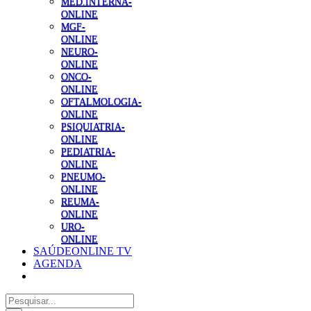
MED.INTERNA-
ONLINE
MGF-
ONLINE
NEURO-
ONLINE
ONCO-
ONLINE
OFTALMOLOGIA-
ONLINE
PSIQUIATRIA-
ONLINE
PEDIATRIA-
ONLINE
PNEUMO-
ONLINE
REUMA-
ONLINE
URO-
ONLINE
SAÚDEONLINE TV
AGENDA
Pesquisar