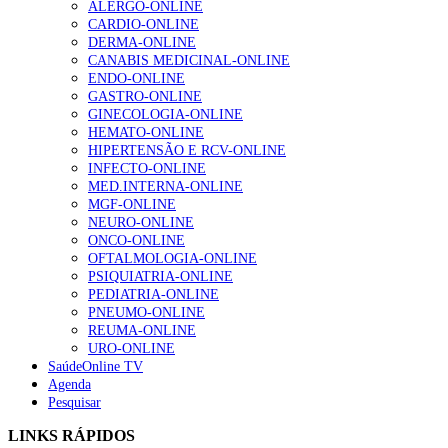
ALERGO-ONLINE
NOTÍCIAS MAIS LIDAS
CARDIO-ONLINE
DERMA-ONLINE
Enfermagem Forense. “Da urgência ao tribunal, cada
CANABIS MEDICINAL-ONLINE
gesto conta e cada profissional faz a diferença”
ENDO-ONLINE
202 visualizações
GASTRO-ONLINE
GINECOLOGIA-ONLINE
HEMATO-ONLINE
HIPERTENSÃO E RCV-ONLINE
Alguns milhares de utentes podem ficar sem médico de
INFECTO-ONLINE
família com nova regras do registo, alerta associação
MED.INTERNA-ONLINE
155 visualizações
MGF-ONLINE
NEURO-ONLINE
ONCO-ONLINE
OFTALMOLOGIA-ONLINE
PSIQUIATRIA-ONLINE
1.º Episódio do Podcast “Frequência Cardio – Sintoniza
PEDIATRIA-ONLINE
te na Insuficiência Cardíaca” da Bayer
PNEUMO-ONLINE
99 visualizações
REUMA-ONLINE
URO-ONLINE
SaúdeOnline TV
Agenda
“Os programas de rastreio do cancro do pulmão são
Pesquisar
custo-efetivos e representam um investimento
sustentável para os sistemas de saúde”
LINKS RÁPIDOS
88 visualizações