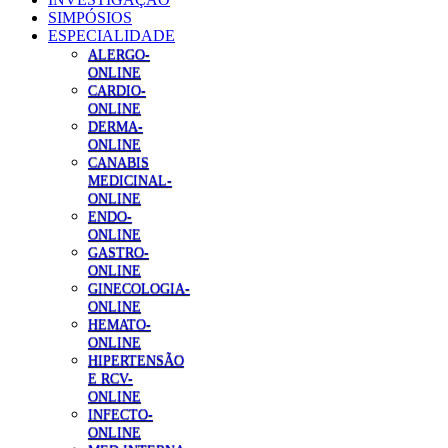
SIMPÓSIOS
ESPECIALIDADE
ALERGO-
ONLINE
CARDIO-
ONLINE
DERMA-
ONLINE
CANABIS
MEDICINAL-
ONLINE
ENDO-
ONLINE
GASTRO-
ONLINE
GINECOLOGIA-
ONLINE
HEMATO-
ONLINE
HIPERTENSÃO
E RCV-
ONLINE
INFECTO-
ONLINE