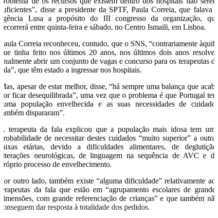
problema de os recursos que existem dentro dos hospitais não sere
suficientes”, disse a presidente da SPTF, Paula Correia, que falava 
agência Lusa a propósito do III congresso da organização, qu
decorrerá entre quinta-feira e sábado, no Centro Ismaili, em Lisboa.
Paula Correia reconheceu, contudo, que o SNS, “contrariamente àquil
que tinha feito nos últimos 20 anos, nos últimos dois anos resolve
finalmente abrir um conjunto de vagas e concurso para os terapeutas d
fala”, que têm estado a ingressar nos hospitais.
Mas, apesar de estar melhor, disse, “há sempre uma balança que acab
por ficar desequilibrada”, uma vez que o problema é que Portugal te
“uma população envelhecida e as suas necessidades de cuidado
também dispararam”.
A terapeuta da fala explicou que a população mais idosa tem um
probabilidade de necessitar destes cuidados “muito superior” a outra
faixas etárias, devido a dificuldades alimentares, de deglutição
alterações neurológicas, de linguagem na sequência de AVC e d
próprio processo de envelhecimento.
Por outro lado, também existe “alguma dificuldade” relativamente ao
terapeutas da fala que estão em “agrupamento escolares de grande
dimensões, com grande referenciação de crianças” e que também nã
conseguem dar resposta à totalidade dos pedidos.