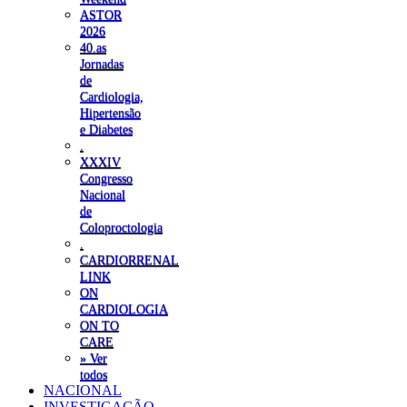
ASTOR
2026
40.as
Jornadas
de
Cardiologia,
Hipertensão
e Diabetes
.
XXXIV
Congresso
Nacional
de
Coloproctologia
.
CARDIORRENAL
LINK
ON
CARDIOLOGIA
ON TO
CARE
» Ver
todos
NACIONAL
INVESTIGAÇÃO