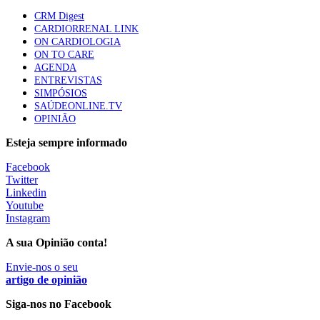
CRM Digest
CARDIORRENAL LINK
Quase quatro em cada dez doentes com enfarte
ON CARDIOLOGIA
apresentavam níveis elevados de Lp(a), revela estudo
ON TO CARE
86 visualizações
AGENDA
ENTREVISTAS
SIMPÓSIOS
SAÚDEONLINE.TV
Trodelvy aprovado para primeira linha no cancro da
OPINIÃO
mama triplo negativo metastático em doentes não
elegíveis para inibidores PD-(L)1
Esteja sempre informado
61 visualizações
Facebook
Twitter
MAIS NOTÍCIAS
Linkedin
Youtube
Instagram
Quase 11.900 jovens recorreram aos cheques psicólogo e
A sua Opinião conta!
nutricionista no primeiro mês
Envie-nos o seu
7 Ago, 2026
|
0 Comments
artigo de opinião
Siga-nos no Facebook
ULS de Coimbra estreia cirurgia endoscópica do ouvido com