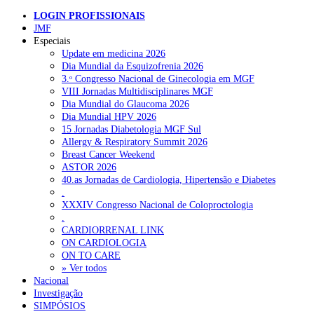
LOGIN PROFISSIONAIS
JMF
Pesquisar
Especiais
Update em medicina 2026
Dia Mundial da Esquizofrenia 2026
3.ᵒ Congresso Nacional de Ginecologia em MGF
NOTÍCIAS RECENTES
VIII Jornadas Multidisciplinares MGF
Dia Mundial do Glaucoma 2026
Quase 11.900 jovens recorreram aos cheques psicólogo e
Dia Mundial HPV 2026
nutricionista no primeiro mês
7 de Agosto, 2026
15 Jornadas Diabetologia MGF Sul
Allergy & Respiratory Summit 2026
ULS de Coimbra estreia cirurgia endoscópica do ouvido com
Breast Cancer Weekend
apoio robótico em Portugal
7 de Agosto, 2026
ASTOR 2026
40.as Jornadas de Cardiologia, Hipertensão e Diabetes
Enfermeiros exigem esclarecimentos sobre eventual gestão
.
privada da ULS do Algarve
7 de Agosto, 2026
XXXIV Congresso Nacional de Coloproctologia
.
Ordem dos Médicos alerta para riscos no novo sistema de acesso
CARDIORRENAL LINK
a consultas e cirurgias
7 de Agosto, 2026
ON CARDIOLOGIA
No momento atual, quais são os maiores desafios dos laboratório
ON TO CARE
de microbiologia?
Portugal está a formar os médicos de que precisa?
» Ver todos
6 de Agosto,
2026
Nacional
Os desafios que se colocam ao laboratório de microbiologia são, e
Investigação
primeiro lugar, o laboratório ter capacidade para detetar todas a
SIMPÓSIOS
resistências aos antimicrobianos e nem todas as resistências são fácei