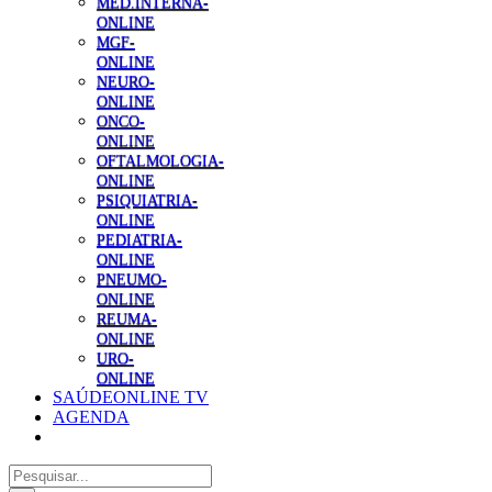
MED.INTERNA-
ONLINE
MGF-
ONLINE
NEURO-
ONLINE
ONCO-
ONLINE
OFTALMOLOGIA-
ONLINE
PSIQUIATRIA-
ONLINE
PEDIATRIA-
ONLINE
PNEUMO-
ONLINE
REUMA-
ONLINE
URO-
ONLINE
SAÚDEONLINE TV
AGENDA
Pesquisar