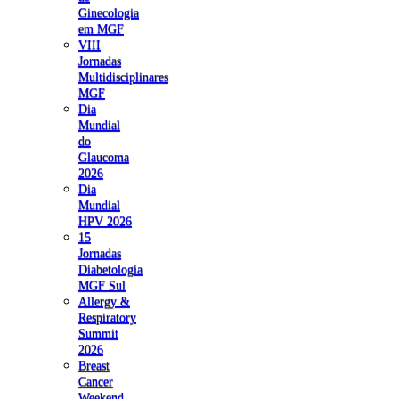
Ginecologia
em MGF
VIII
Jornadas
Multidisciplinares
MGF
Dia
Mundial
do
Glaucoma
2026
Dia
Mundial
HPV 2026
15
Jornadas
Diabetologia
MGF Sul
Allergy &
Respiratory
Summit
2026
Breast
Cancer
Weekend