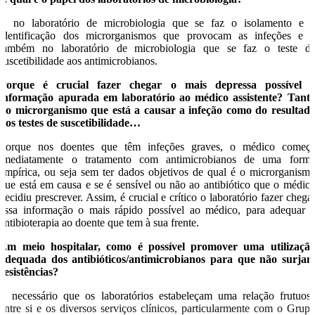
É no laboratório de microbiologia que se faz o isolamento e 
identificação dos microrganismos que provocam as infeções e 
também no laboratório de microbiologia que se faz o teste d
suscetibilidade aos antimicrobianos.
Porque é crucial fazer chegar o mais depressa possível 
informação apurada em laboratório ao médico assistente? Tant
do microrganismo que está a causar a infeção como do resultad
dos testes de suscetibilidade…
Porque nos doentes que têm infeções graves, o médico começ
imediatamente o tratamento com antimicrobianos de uma form
empírica, ou seja sem ter dados objetivos de qual é o microrganism
que está em causa e se é sensível ou não ao antibiótico que o médic
decidiu prescrever. Assim, é crucial e crítico o laboratório fazer chega
essa informação o mais rápido possível ao médico, para adequar 
antibioterapia ao doente que tem à sua frente.
Em meio hospitalar, como é possível promover uma utilizaçã
adequada dos antibióticos/antimicrobianos para que não surja
resistências?
É necessário que os laboratórios estabeleçam uma relação frutuos
entre si e os diversos serviços clínicos, particularmente com o Grup