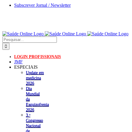
Skip
Subscrever Jornal / Newsletter
to
content
Pesquisar
LOGIN PROFISSIONAIS
JMF
ESPECIAIS
Update em
medicina
2026
Dia
Mundial
da
Esquizofrenia
2026
3.ᵒ
Congresso
Nacional
de