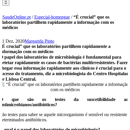
SaudeOnline.pt
/
Especial-homepgae
/
“É crucial” que os
laboratórios partilhem rapidamente a informação com os
médicos
21 Dez, 2020
Margarida Pinto
“É crucial” que os laboratórios partilhem rapidamente a
informação com os médicos
O papel dos laboratórios de microbiologia é fundamental para
detetar rapidamente os casos de bactérias multirresistentes. Fazer
chegar essa informação rapidamente aos clínicos é crucial para o
sucesso do tratamento, diz a microbiologista do Centro Hospitalar
de Lisboa Central.
O que são os testes da suscetibilidade ao
antimicrobianos/antibióticos?
São testes para saber se aquele microrganismo é sensível ou resistente 
determinados antibióticos.
E qual é o papel dos laboratórios de microbiologia?