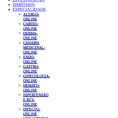
SIMPÓSIOS
ESPECIALIDADE
ALERGO-
ONLINE
CARDIO-
ONLINE
DERMA-
ONLINE
CANABIS
MEDICINAL-
ONLINE
ENDO-
ONLINE
GASTRO-
ONLINE
GINECOLOGIA-
ONLINE
HEMATO-
ONLINE
HIPERTENSÃO
E RCV-
ONLINE
INFECTO-
ONLINE