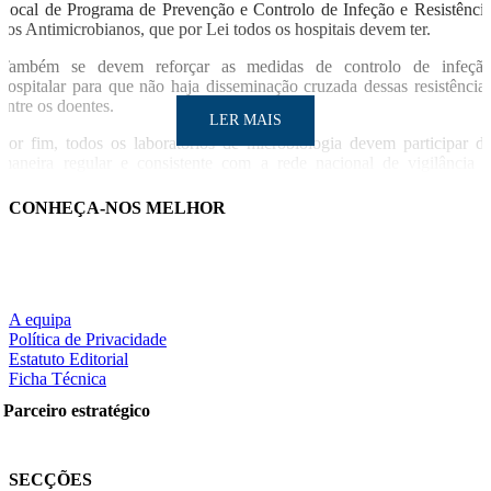
Local de Programa de Prevenção e Controlo de Infeção e Resistênci
aos Antimicrobianos, que por Lei todos os hospitais devem ter.
Também se devem reforçar as medidas de controlo de infeçã
hospitalar para que não haja disseminação cruzada dessas resistência
entre os doentes.
LER MAIS
Por fim, todos os laboratórios de microbiologia devem participar d
maneira regular e consistente com a rede nacional de vigilância 
resistências para podermos ter uma visão global do problema 
podermos tomar medidas de controlo necessárias.
CONHEÇA-NOS MELHOR
A equipa
Política de Privacidade
LER MAIS
Estatuto Editorial
Ficha Técnica
Parceiro estratégico
Partilhe nas redes sociais:
SECÇÕES