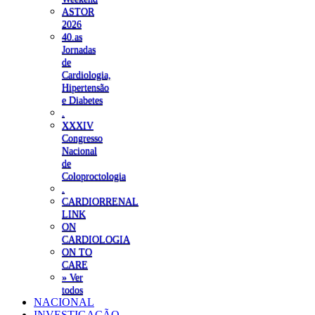
ASTOR
2026
40.as
Jornadas
de
Cardiologia,
Hipertensão
e Diabetes
.
XXXIV
Congresso
Nacional
de
Coloproctologia
.
CARDIORRENAL
LINK
ON
CARDIOLOGIA
ON TO
CARE
» Ver
todos
NACIONAL
INVESTIGAÇÃO