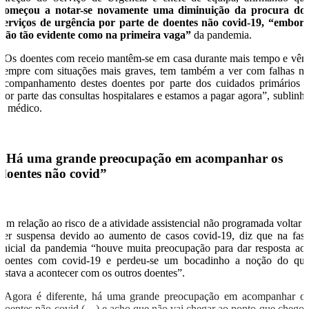
começou a notar-se novamente uma diminuição da procura do
serviços de urgência por parte de doentes não covid-19, “embor
não tão evidente como na primeira vaga”
da pandemia.
“Os doentes com receio mantêm-se em casa durante mais tempo e vê
sempre com situações mais graves, tem também a ver com falhas n
acompanhamento destes doentes por parte dos cuidados primários 
por parte das consultas hospitalares e estamos a pagar agora”, sublinh
o médico.
“Há uma grande preocupação em acompanhar os
doentes não covid”
Em relação ao risco de a atividade assistencial não programada voltar 
ser suspensa devido ao aumento de casos covid-19, diz que na fas
inicial da pandemia “houve muita preocupação para dar resposta ao
doentes com covid-19 e perdeu-se um bocadinho a noção do qu
estava a acontecer com os outros doentes”.
“Agora é diferente, há uma grande preocupação em acompanhar o
doentes não covid (…) e acho que não vai chegar ao ponto que chego