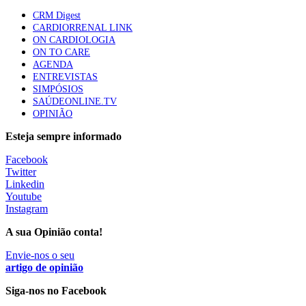
apresentavam níveis elevados de Lp(a), revela estudo
CRM Digest
88 visualizações
CARDIORRENAL LINK
ON CARDIOLOGIA
ON TO CARE
AGENDA
Trodelvy aprovado para primeira linha no cancro da
ENTREVISTAS
mama triplo negativo metastático em doentes não
SIMPÓSIOS
elegíveis para inibidores PD-(L)1
SAÚDEONLINE.TV
61 visualizações
OPINIÃO
Esteja sempre informado
MAIS NOTÍCIAS
Facebook
Twitter
Linkedin
I Simpósio Internacional de Enfermagem Forense esgota
Youtube
inscrições presenciais e abre participação online
Instagram
10 Ago, 2026
|
0 Comments
A sua Opinião conta!
Envie-nos o seu
Ordem dos Médicos pede simplificação urgente das regras para
artigo de opinião
atualização de dados dos utentes
Siga-nos no Facebook
10 Ago, 2026
|
0 Comments