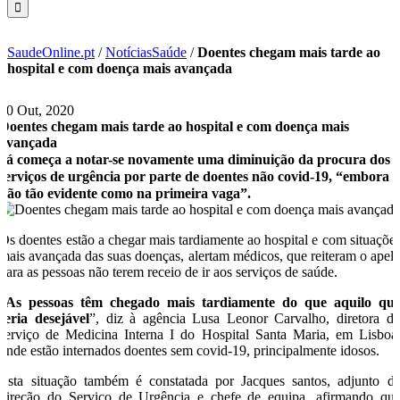
SaudeOnline.pt
/
NotíciasSaúde
/
Doentes chegam mais tarde ao
hospital e com doença mais avançada
30 Out, 2020
Doentes chegam mais tarde ao hospital e com doença mais
avançada
Já começa a notar-se novamente uma diminuição da procura dos
serviços de urgência por parte de doentes não covid-19, “embora
não tão evidente como na primeira vaga”.
Os doentes estão a chegar mais tardiamente ao hospital e com situaçõe
mais avançada das suas doenças, alertam médicos, que reiteram o apel
para as pessoas não terem receio de ir aos serviços de saúde.
“
As pessoas têm chegado mais tardiamente do que aquilo qu
seria desejável
”, diz à agência Lusa Leonor Carvalho, diretora d
serviço de Medicina Interna I do Hospital Santa Maria, em Lisboa
onde estão internados doentes sem covid-19, principalmente idosos.
Esta situação também é constatada por Jacques santos, adjunto d
direção do Serviço de Urgência e chefe de equipa, afirmando qu