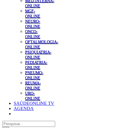
MED.INTERNA-
ONLINE
MGF-
ONLINE
NEURO-
ONLINE
ONCO-
ONLINE
OFTALMOLOGIA-
ONLINE
PSIQUIATRIA-
ONLINE
PEDIATRIA-
ONLINE
PNEUMO-
ONLINE
REUMA-
ONLINE
URO-
ONLINE
SAÚDEONLINE TV
AGENDA
Pesquisar