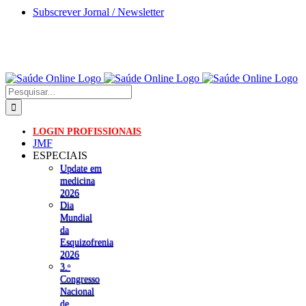
Skip
Subscrever Jornal / Newsletter
to
content
Pesquisar
LOGIN PROFISSIONAIS
JMF
ESPECIAIS
Update em
medicina
2026
Dia
Mundial
da
Esquizofrenia
2026
3.ᵒ
Congresso
Nacional
de