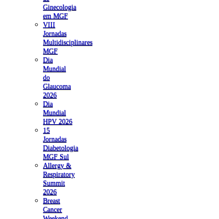
Ginecologia
em MGF
VIII
Jornadas
Multidisciplinares
MGF
Dia
Mundial
do
Glaucoma
2026
Dia
Mundial
HPV 2026
15
Jornadas
Diabetologia
MGF Sul
Allergy &
Respiratory
Summit
2026
Breast
Cancer
Weekend