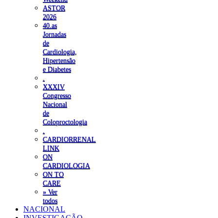
ASTOR
2026
40.as
Jornadas
de
Cardiologia,
Hipertensão
e Diabetes
.
XXXIV
Congresso
Nacional
de
Coloproctologia
.
CARDIORRENAL
LINK
ON
CARDIOLOGIA
ON TO
CARE
» Ver
todos
NACIONAL
INVESTIGAÇÃO