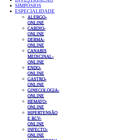
SIMPÓSIOS
ESPECIALIDADE
ALERGO-
ONLINE
CARDIO-
ONLINE
DERMA-
ONLINE
CANABIS
MEDICINAL-
ONLINE
ENDO-
ONLINE
GASTRO-
ONLINE
GINECOLOGIA-
ONLINE
HEMATO-
ONLINE
HIPERTENSÃO
E RCV-
ONLINE
INFECTO-
ONLINE