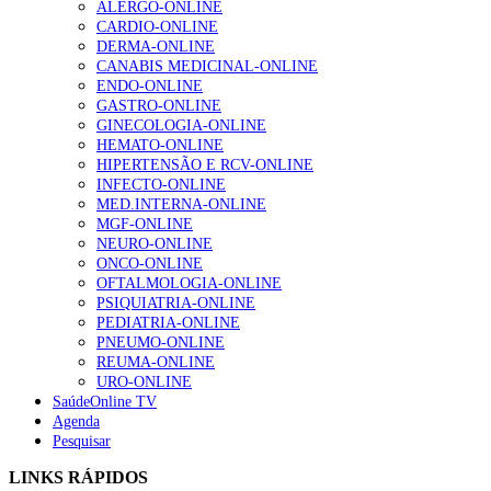
ALERGO-ONLINE
bom Serviço Nacional de Saúde”.
te na Insuficiência Cardíaca” da Bayer
CARDIO-ONLINE
207 visualizações
DERMA-ONLINE
SO/LUSA
CANABIS MEDICINAL-ONLINE
ENDO-ONLINE
GASTRO-ONLINE
Enfermagem Forense. “Da urgência ao tribunal, cada
GINECOLOGIA-ONLINE
gesto conta e cada profissional faz a diferença”
HEMATO-ONLINE
203 visualizações
HIPERTENSÃO E RCV-ONLINE
INFECTO-ONLINE
MED.INTERNA-ONLINE
MGF-ONLINE
Alguns milhares de utentes podem ficar sem médico de
NEURO-ONLINE
família com nova regras do registo, alerta associação
ONCO-ONLINE
162 visualizações
OFTALMOLOGIA-ONLINE
PSIQUIATRIA-ONLINE
PEDIATRIA-ONLINE
PNEUMO-ONLINE
REUMA-ONLINE
“Os programas de rastreio do cancro do pulmão são
URO-ONLINE
custo-efetivos e representam um investimento
SaúdeOnline TV
sustentável para os sistemas de saúde”
Agenda
94 visualizações
Pesquisar
LINKS RÁPIDOS
Quase quatro em cada dez doentes com enfarte