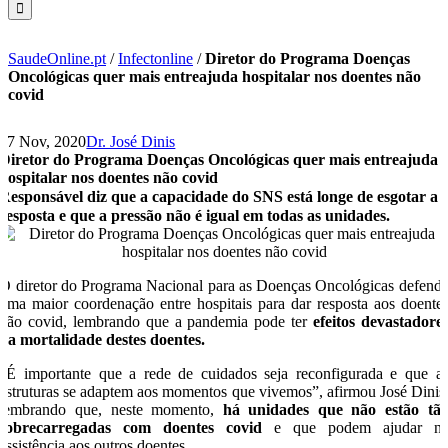
SaudeOnline.pt
/
Infectonline
/
Diretor do Programa Doenças
Oncológicas quer mais entreajuda hospitalar nos doentes não
covid
17 Nov, 2020
Dr. José Dinis
Diretor do Programa Doenças Oncológicas quer mais entreajuda
hospitalar nos doentes não covid
Responsável diz que a capacidade do SNS está longe de esgotar a
resposta e que a pressão não é igual em todas as unidades.
O diretor do Programa Nacional para as Doenças Oncológicas defend
uma maior coordenação entre hospitais para dar resposta aos doente
não covid, lembrando que a pandemia pode ter
efeitos devastadore
na mortalidade destes doentes.
“É importante que a rede de cuidados seja reconfigurada e que a
estruturas se adaptem aos momentos que vivemos”, afirmou José Dinis
lembrando que, neste momento,
há unidades que não estão tã
sobrecarregadas com doentes covid
e que podem ajudar n
assistência aos outros doentes.