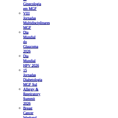
Ginecologia
em MGF
VIII
Jornadas
Multidisciplinares
MGF
Dia
Mundial
do
Glaucoma
2026
Dia
Mundial
HPV 2026
15
Jornadas
Diabetologia
MGF Sul
Allergy &
Respiratory
Summit
2026
Breast
Cancer
Weekend