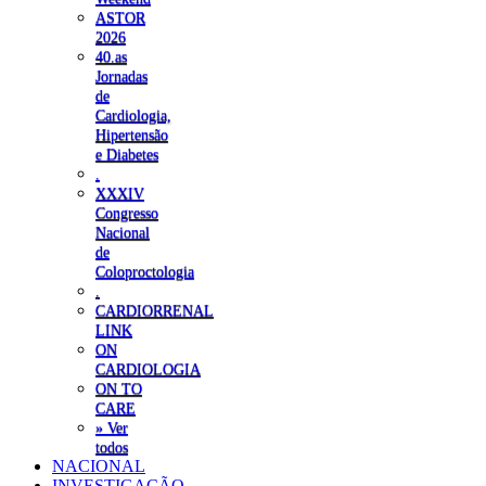
ASTOR
2026
40.as
Jornadas
de
Cardiologia,
Hipertensão
e Diabetes
.
XXXIV
Congresso
Nacional
de
Coloproctologia
.
CARDIORRENAL
LINK
ON
CARDIOLOGIA
ON TO
CARE
» Ver
todos
NACIONAL
INVESTIGAÇÃO