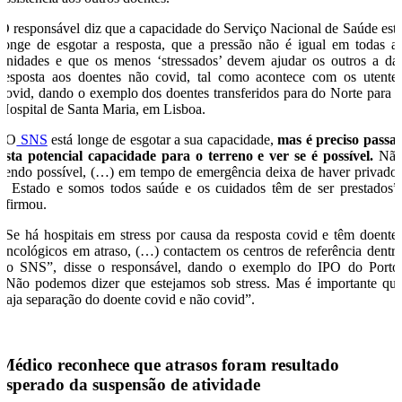
O responsável diz que a capacidade do Serviço Nacional de Saúde est
longe de esgotar a resposta, que a pressão não é igual em todas a
unidades e que os menos ‘stressados’ devem ajudar os outros a da
resposta aos doentes não covid, tal como acontece com os utente
covid, dando o exemplo dos doentes transferidos para do Norte para 
Hospital de Santa Maria, em Lisboa.
“O
SNS
está longe de esgotar a sua capacidade,
mas é preciso passa
esta potencial capacidade para o terreno e ver se é possível.
Nã
sendo possível, (…) em tempo de emergência deixa de haver privado
e Estado e somos todos saúde e os cuidados têm de ser prestados”
afirmou.
“Se há hospitais em stress por causa da resposta covid e têm doente
oncológicos em atraso, (…) contactem os centros de referência dentr
do SNS”, disse o responsável, dando o exemplo do IPO do Porto
“Não podemos dizer que estejamos sob stress. Mas é importante qu
haja separação do doente covid e não covid”.
Médico reconhece que atrasos foram resultado
esperado da suspensão de atividade