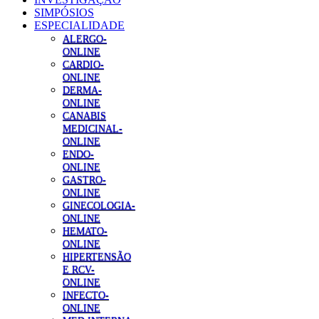
SIMPÓSIOS
ESPECIALIDADE
ALERGO-
ONLINE
CARDIO-
ONLINE
DERMA-
ONLINE
CANABIS
MEDICINAL-
ONLINE
ENDO-
ONLINE
GASTRO-
ONLINE
GINECOLOGIA-
ONLINE
HEMATO-
ONLINE
HIPERTENSÃO
E RCV-
ONLINE
INFECTO-
ONLINE