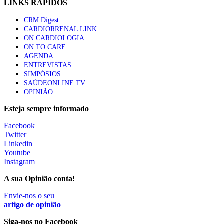
LINKS RÁPIDOS
apresentavam níveis elevados de Lp(a), revela estudo
86 visualizações
CRM Digest
CARDIORRENAL LINK
ON CARDIOLOGIA
ON TO CARE
Trodelvy aprovado para primeira linha no cancro da
AGENDA
mama triplo negativo metastático em doentes não
ENTREVISTAS
elegíveis para inibidores PD-(L)1
SIMPÓSIOS
61 visualizações
SAÚDEONLINE.TV
OPINIÃO
MAIS NOTÍCIAS
Esteja sempre informado
Facebook
Twitter
Quase 11.900 jovens recorreram aos cheques psicólogo e
Linkedin
nutricionista no primeiro mês
Youtube
7 Ago, 2026
|
0 Comments
Instagram
A sua Opinião conta!
ULS de Coimbra estreia cirurgia endoscópica do ouvido com
Envie-nos o seu
apoio robótico em Portugal
artigo de opinião
7 Ago, 2026
|
0 Comments
Siga-nos no Facebook