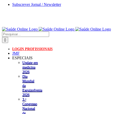
Skip
Subscrever Jornal / Newsletter
to
content
Pesquisar
LOGIN PROFISSIONAIS
JMF
ESPECIAIS
Update em
medicina
2026
Dia
Mundial
da
Esquizofrenia
2026
3.ᵒ
Congresso
Nacional
de