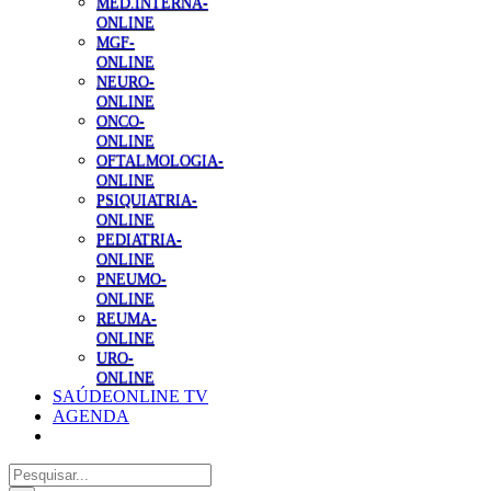
MED.INTERNA-
ONLINE
MGF-
ONLINE
NEURO-
ONLINE
ONCO-
ONLINE
OFTALMOLOGIA-
ONLINE
PSIQUIATRIA-
ONLINE
PEDIATRIA-
ONLINE
PNEUMO-
ONLINE
REUMA-
ONLINE
URO-
ONLINE
SAÚDEONLINE TV
AGENDA
Pesquisar