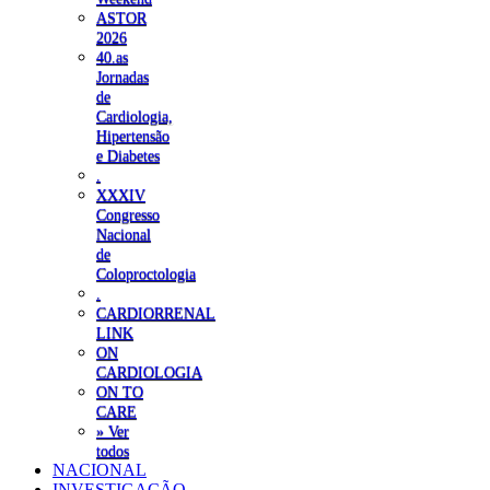
ASTOR
2026
40.as
Jornadas
de
Cardiologia,
Hipertensão
e Diabetes
.
XXXIV
Congresso
Nacional
de
Coloproctologia
.
CARDIORRENAL
LINK
ON
CARDIOLOGIA
ON TO
CARE
» Ver
todos
NACIONAL
INVESTIGAÇÃO