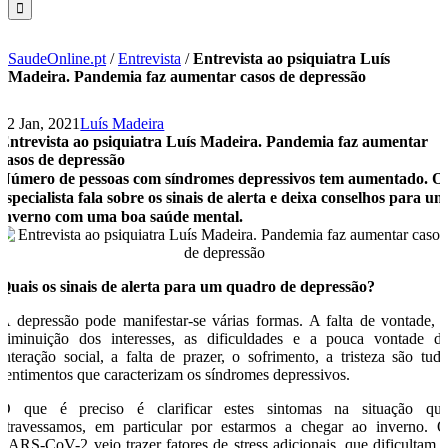
SaudeOnline.pt
/
Entrevista
/
Entrevista ao psiquiatra Luís
Madeira. Pandemia faz aumentar casos de depressão
12 Jan, 2021
Luís Madeira
Entrevista ao psiquiatra Luís Madeira. Pandemia faz aumentar
casos de depressão
Número de pessoas com síndromes depressivos tem aumentado. O
especialista fala sobre os sinais de alerta e deixa conselhos para um
inverno com uma boa saúde mental.
Quais os sinais de alerta para um quadro de depressão?
A depressão pode manifestar-se várias formas. A falta de vontade, 
diminuição dos interesses, as dificuldades e a pouca vontade d
interação social, a falta de prazer, o sofrimento, a tristeza são tud
sentimentos que caracterizam os síndromes depressivos.
O que é preciso é clarificar estes sintomas na situação qu
atravessamos, em particular por estarmos a chegar ao inverno. 
SARS-CoV-2 veio trazer fatores de stress adicionais, que dificultam 