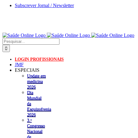
Skip
Subscrever Jornal / Newsletter
to
content
Pesquisar
LOGIN PROFISSIONAIS
JMF
ESPECIAIS
Update em
medicina
2026
Dia
Mundial
da
Esquizofrenia
2026
3.ᵒ
Congresso
Nacional
de