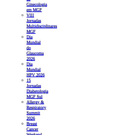
Ginecologia
em MGF
VIII
Jornadas
Multidisciplinares
MGF
Dia
Mundial
do
Glaucoma
2026
Dia
Mundial
HPV 2026
15
Jornadas
Diabetologia
MGF Sul
Allergy &
Respiratory
Summit
2026
Breast
Cancer
Weekend