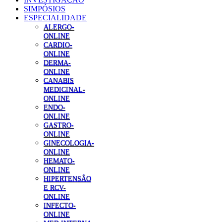
SIMPÓSIOS
ESPECIALIDADE
ALERGO-
ONLINE
CARDIO-
ONLINE
DERMA-
ONLINE
CANABIS
MEDICINAL-
ONLINE
ENDO-
ONLINE
GASTRO-
ONLINE
GINECOLOGIA-
ONLINE
HEMATO-
ONLINE
HIPERTENSÃO
E RCV-
ONLINE
INFECTO-
ONLINE