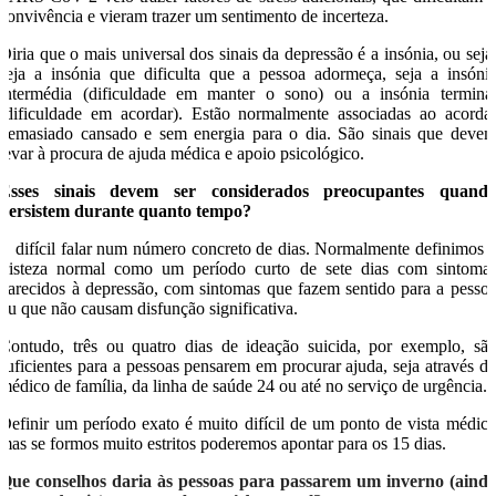
convivência e vieram trazer um sentimento de incerteza.
Diria que o mais universal dos sinais da depressão é a insónia, ou seja
seja a insónia que dificulta que a pessoa adormeça, seja a insóni
intermédia (dificuldade em manter o sono) ou a insónia termina
(dificuldade em acordar). Estão normalmente associadas ao acorda
demasiado cansado e sem energia para o dia. São sinais que deve
levar à procura de ajuda médica e apoio psicológico.
Esses sinais devem ser considerados preocupantes quand
persistem durante quanto tempo?
É difícil falar num número concreto de dias. Normalmente definimos 
tristeza normal como um período curto de sete dias com sintoma
parecidos à depressão, com sintomas que fazem sentido para a pesso
ou que não causam disfunção significativa.
Contudo, três ou quatro dias de ideação suicida, por exemplo, sã
suficientes para a pessoas pensarem em procurar ajuda, seja através d
médico de família, da linha de saúde 24 ou até no serviço de urgência.
Definir um período exato é muito difícil de um ponto de vista médic
mas se formos muito estritos poderemos apontar para os 15 dias.
Que conselhos daria às pessoas para passarem um inverno (aind