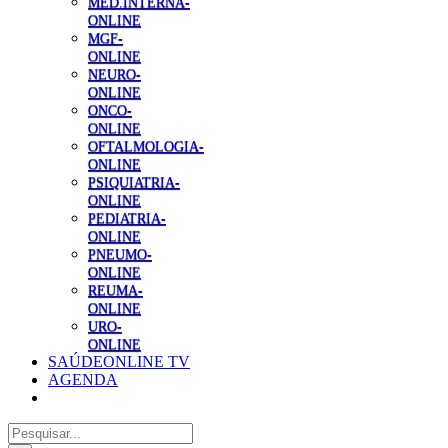
MED.INTERNA-
ONLINE
MGF-
ONLINE
NEURO-
ONLINE
ONCO-
ONLINE
OFTALMOLOGIA-
ONLINE
PSIQUIATRIA-
ONLINE
PEDIATRIA-
ONLINE
PNEUMO-
ONLINE
REUMA-
ONLINE
URO-
ONLINE
SAÚDEONLINE TV
AGENDA
Pesquisar