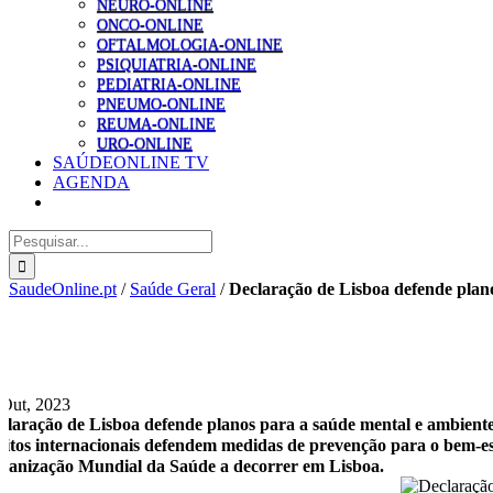
NEURO-ONLINE
ONCO-ONLINE
OFTALMOLOGIA-ONLINE
PSIQUIATRIA-ONLINE
PEDIATRIA-ONLINE
PNEUMO-ONLINE
REUMA-ONLINE
URO-ONLINE
SAÚDEONLINE TV
AGENDA
Pesquisar
SaudeOnline.pt
/
Saúde Geral
/
Declaração de Lisboa defende plano
 Out, 2023
claração de Lisboa defende planos para a saúde mental e ambiente
ritos internacionais defendem medidas de prevenção para o bem-est
ganização Mundial da Saúde a decorrer em Lisboa.