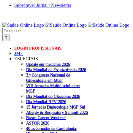
Skip
Subscrever Jornal / Newsletter
to
WhatsApp
Facebook
X
LinkedIn
YouTube
Instagram
content
Pesquisar
LOGIN PROFISSIONAIS
JMF
ESPECIAIS
Update em medicina 2026
Dia Mundial da Esquizofrenia 2026
3.ᵒ Congresso Nacional de
Ginecologia em MGF
VIII Jornadas Multidisciplinares
MGF
Dia Mundial do Glaucoma 2026
Dia Mundial HPV 2026
15 Jornadas Diabetologia MGF Sul
Allergy & Respiratory Summit 2026
Breast Cancer Weekend
ASTOR 2026
40.as Jornadas de Cardiologia,