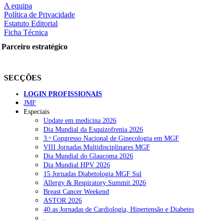
A equipa
Política de Privacidade
Estatuto Editorial
Ficha Técnica
rtilhe nas redes sociais:
Parceiro estratégico
SECÇÕES
LOGIN PROFISSIONAIS
JMF
Especiais
squisar
Update em medicina 2026
Dia Mundial da Esquizofrenia 2026
3.ᵒ Congresso Nacional de Ginecologia em MGF
OTÍCIAS RECENTES
VIII Jornadas Multidisciplinares MGF
Dia Mundial do Glaucoma 2026
Dia Mundial HPV 2026
Quase 11.900 jovens recorreram aos cheques psicólogo e nutricioni
15 Jornadas Diabetologia MGF Sul
Allergy & Respiratory Summit 2026
ULS de Coimbra estreia cirurgia endoscópica do ouvido com apoio
Breast Cancer Weekend
ASTOR 2026
Enfermeiros exigem esclarecimentos sobre eventual gestão privad
40.as Jornadas de Cardiologia, Hipertensão e Diabetes
.