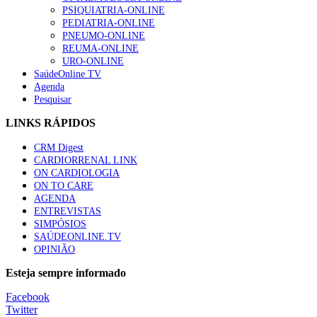
PSIQUIATRIA-ONLINE
“Os programas de rastreio do cancro do pulmão são custo-ef
PEDIATRIA-ONLINE
88 visualizações
PNEUMO-ONLINE
REUMA-ONLINE
URO-ONLINE
SaúdeOnline TV
Agenda
Pesquisar
Quase quatro em cada dez doentes com enfarte apresentavam
86 visualizações
LINKS RÁPIDOS
CRM Digest
CARDIORRENAL LINK
ON CARDIOLOGIA
Trodelvy aprovado para primeira linha no cancro da mama tr
ON TO CARE
61 visualizações
AGENDA
ENTREVISTAS
SIMPÓSIOS
SAÚDEONLINE.TV
OPINIÃO
MAIS NOTÍCIAS
Esteja sempre informado
Quase 11.900 jovens recorreram aos cheques psicólogo e nutricio
Facebook
7 Ago, 2026
|
0 Comments
Twitter