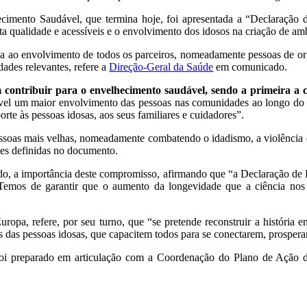
cimento Saudável, que termina hoje, foi apresentada a “Declaração 
a qualidade e acessíveis e o envolvimento dos idosos na criação de am
la ao envolvimento de todos os parceiros, nomeadamente pessoas de org
ades relevantes, refere a
Direção-Geral da Saúde
em comunicado.
contribuir para o envelhecimento saudável, sendo a primeira a cr
ível um maior envolvimento das pessoas nas comunidades ao longo do 
orte às pessoas idosas, aos seus familiares e cuidadores”.
essoas mais velhas, nomeadamente combatendo o idadismo, a violência e
des definidas no documento.
do, a importância deste compromisso, afirmando que “a Declaração de L
“Temos de garantir que o aumento da longevidade que a ciência nos
pa, refere, por seu turno, que “se pretende reconstruir a história 
os das pessoas idosas, que capacitem todos para se conectarem, prosper
 foi preparado em articulação com a Coordenação do Plano de Ação 