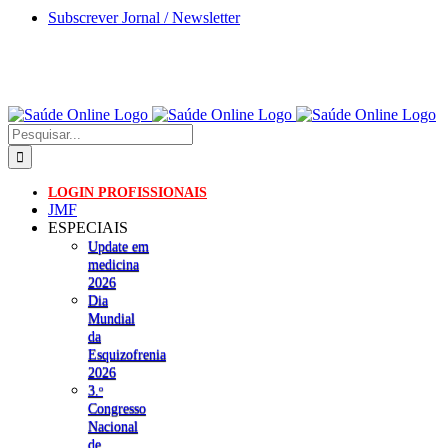
Skip
Subscrever Jornal / Newsletter
to
content
Pesquisar
LOGIN PROFISSIONAIS
JMF
ESPECIAIS
Update em
medicina
2026
Dia
Mundial
da
Esquizofrenia
2026
3.ᵒ
Congresso
Nacional
de