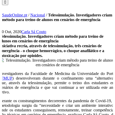
SaudeOnline.pt
/
Nacional
/
Telessimulação. Investigadores criam
método para treino de alunos em cenários de emergência
30 Out, 2020
Carla Sá Couto
Telessimulação. Investigadores criam método para treino de
alunos em cenários de emergência
Iniciativa recria, através de telessimulação, três cenários de
emergência - o choque hemorrágico, o choque anafilático e a
intoxicação por opioides.
Investigadores da Faculdade de Medicina da Universidade do Port
(
FMUP
) desenvolveram durante o confinamento uma “alternativa
que, através da telessimulação, permite o treino dos estudantes e
cenários de emergência e que vai continuar a ser utilizada este an
letivo.
Perante os constrangimentos decorrentes da pandemia de Covid-19, 
metodologia surgiu da “necessidade e criar um ambiente interativo
onde os estudantes conseguissem, remotamente, treinar competência
não técnicas em cenários de emergência, explicou Carla Sá Couto, d