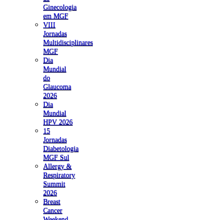
Ginecologia
em MGF
VIII
Jornadas
Multidisciplinares
MGF
Dia
Mundial
do
Glaucoma
2026
Dia
Mundial
HPV 2026
15
Jornadas
Diabetologia
MGF Sul
Allergy &
Respiratory
Summit
2026
Breast
Cancer
Weekend