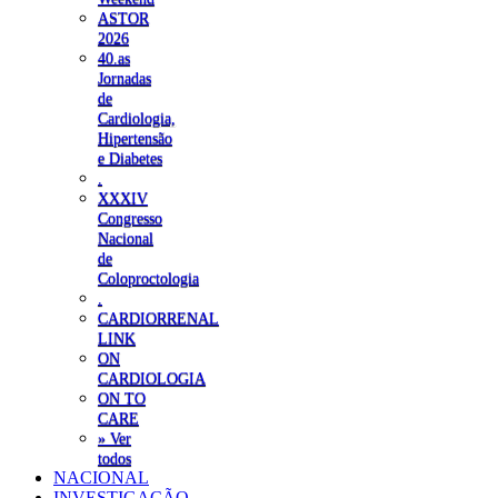
ASTOR
2026
40.as
Jornadas
de
Cardiologia,
Hipertensão
e Diabetes
.
XXXIV
Congresso
Nacional
de
Coloproctologia
.
CARDIORRENAL
LINK
ON
CARDIOLOGIA
ON TO
CARE
» Ver
todos
NACIONAL
INVESTIGAÇÃO