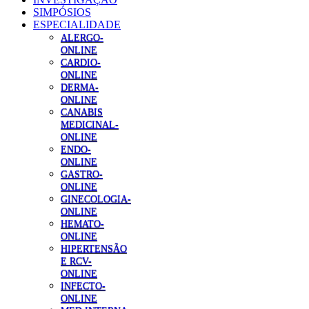
SIMPÓSIOS
ESPECIALIDADE
ALERGO-
ONLINE
CARDIO-
ONLINE
DERMA-
ONLINE
CANABIS
MEDICINAL-
ONLINE
ENDO-
ONLINE
GASTRO-
ONLINE
GINECOLOGIA-
ONLINE
HEMATO-
ONLINE
HIPERTENSÃO
E RCV-
ONLINE
INFECTO-
ONLINE