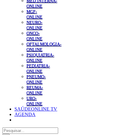
MED.INTERNA-
ONLINE
MGF-
ONLINE
NEURO-
ONLINE
ONCO-
ONLINE
OFTALMOLOGIA-
ONLINE
PSIQUIATRIA-
ONLINE
PEDIATRIA-
ONLINE
PNEUMO-
ONLINE
REUMA-
ONLINE
URO-
ONLINE
SAÚDEONLINE TV
AGENDA
Pesquisar