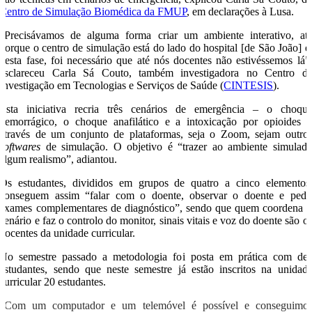
Centro de Simulação Biomédica da FMUP
, em declarações à Lusa.
“Precisávamos de alguma forma criar um ambiente interativo, at
porque o centro de simulação está do lado do hospital [de São João] e
nesta fase, foi necessário que até nós docentes não estivéssemos lá”
esclareceu Carla Sá Couto, também investigadora no Centro d
Investigação em Tecnologias e Serviços de Saúde (
CINTESIS
).
Esta iniciativa recria três cenários de emergência – o choqu
hemorrágico, o choque anafilático e a intoxicação por opioides 
através de um conjunto de plataformas, seja o Zoom, sejam outro
softwares
de simulação. O objetivo é “trazer ao ambiente simulad
algum realismo”, adiantou.
Os estudantes, divididos em grupos de quatro a cinco elementos
conseguem assim “falar com o doente, observar o doente e pedi
exames complementares de diagnóstico”, sendo que quem coordena 
cenário e faz o controlo do monitor, sinais vitais e voz do doente são o
docentes da unidade curricular.
No semestre passado a metodologia foi posta em prática com de
estudantes, sendo que neste semestre já estão inscritos na unidad
curricular 20 estudantes.
“Com um computador e um telemóvel é possível e conseguimo