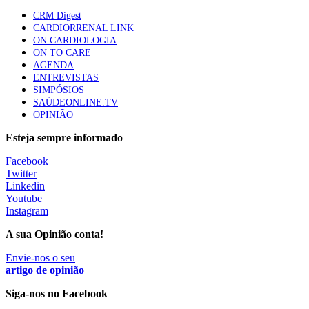
te na Insuficiência Cardíaca” da Bayer
CRM Digest
58 visualizações
CARDIORRENAL LINK
ON CARDIOLOGIA
ON TO CARE
AGENDA
Canábis medicinal e saúde mental
ENTREVISTAS
53 visualizações
SIMPÓSIOS
SAÚDEONLINE.TV
OPINIÃO
Esteja sempre informado
MAIS NOTÍCIAS
Facebook
Twitter
Linkedin
Plataforma criada por estudantes apoia famílias após
Youtube
diagnóstico de demência
Instagram
5 Ago, 2026
|
0 Comments
A sua Opinião conta!
Envie-nos o seu
ULS Alto Alentejo e IPO de Lisboa reforçam cooperação em
artigo de opinião
Oncologia, formação e investigação
Siga-nos no Facebook
5 Ago, 2026
|
0 Comments