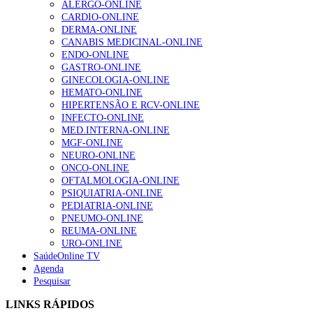
ALERGO-ONLINE
gesto conta e cada profissional faz a diferença”
CARDIO-ONLINE
202 visualizações
DERMA-ONLINE
CANABIS MEDICINAL-ONLINE
ENDO-ONLINE
GASTRO-ONLINE
Alguns milhares de utentes podem ficar sem médico de
GINECOLOGIA-ONLINE
família com nova regras do registo, alerta associação
HEMATO-ONLINE
167 visualizações
HIPERTENSÃO E RCV-ONLINE
INFECTO-ONLINE
MED.INTERNA-ONLINE
MGF-ONLINE
Quase quatro em cada dez doentes com enfarte
NEURO-ONLINE
apresentavam níveis elevados de Lp(a), revela estudo
ONCO-ONLINE
84 visualizações
OFTALMOLOGIA-ONLINE
PSIQUIATRIA-ONLINE
PEDIATRIA-ONLINE
PNEUMO-ONLINE
REUMA-ONLINE
Trodelvy aprovado para primeira linha no cancro da
URO-ONLINE
mama triplo negativo metastático em doentes não
SaúdeOnline TV
elegíveis para inibidores PD-(L)1
Agenda
58 visualizações
Pesquisar
LINKS RÁPIDOS
1.º Episódio do Podcast “Frequência Cardio – Sintoniza